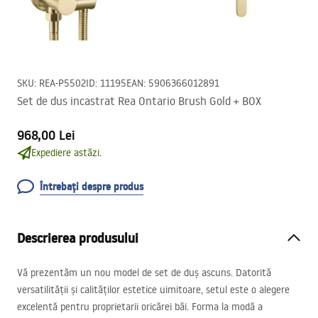
SKU
:
REA-P5502
ID
:
11195
EAN
:
5906366012891
Set de dus incastrat Rea Ontario Brush Gold + BOX
968,00 Lei
Expediere astăzi.
Întrebați despre produs
Descrierea produsului
Vă prezentăm un nou model de set de duș ascuns. Datorită
versatilității și calităților estetice uimitoare, setul este o alegere
excelentă pentru proprietarii oricărei băi. Forma la modă a