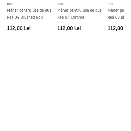
Instrucțiuni de asamblare
Rea
Rea
Rea
Garantie
24 luni
shower_set.pdf
Mâner pentru ușa de duș
Mâner pentru ușa de duș
Mâner pentru
Rea 04 Brushed Gold
Rea 04 Chrome
Rea 03 Black
112,00 Lei
112,00 Lei
112,00 Le