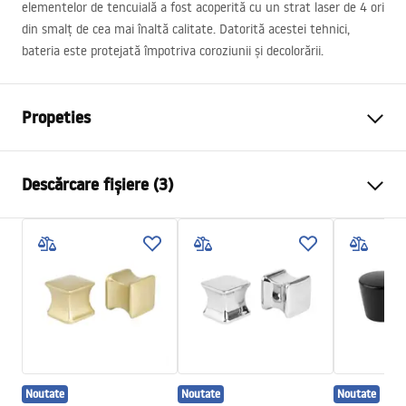
elementelor de tencuială a fost acoperită cu un strat laser de 4 ori
din smalț de cea mai înaltă calitate. Datorită acestei tehnici,
bateria este protejată împotriva coroziunii și decolorării.
Propeties
Culoare
Auriu periat
Descărcare fișiere (3)
Material
Alamă, ABS
Tip baterie
Monocomandă
Informații de siguranță
Metodă de montaj
Îngropată în perete
Safety_Information_Shower_set.pdf
Reglare înălțime
Da
Pipa cadă
Nu
Condiții de garanție
Reglare a presiunii
Da
Warranty_Terms_and_Conditions_Faucets_-_5.pdf
Sistem Anti-Calc
Da
Noutate
Noutate
Noutate
Tehnologia de acoperire
PVD