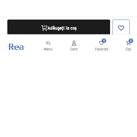
Adăugați la coș
0
0
Menu
Cont
Favorite
Coș
Buletin informativ
Fii la curent cu noutățile și promoțiile!
Conectați-vă