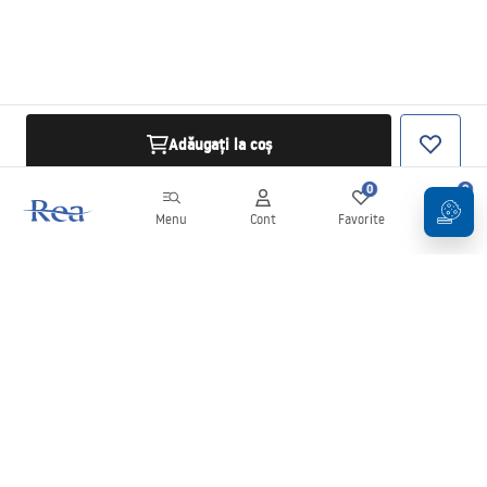
Adăugați la coș
0
0
Menu
Cont
Favorite
Coș
Buletin informativ
Fii la curent cu noutățile și promoțiile!
Conectați-vă