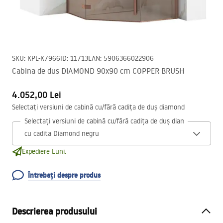
SKU
:
KPL-K7966
ID
:
11713
EAN
:
5906366022906
Cabina de dus DIAMOND 90x90 cm COPPER BRUSH
4.052,00 Lei
Selectați versiuni de cabină cu/fără cadița de duș diamond
Selectați versiuni de cabină cu/fără cadița de duș diamond
Expediere Luni.
Întrebați despre produs
Descrierea produsului