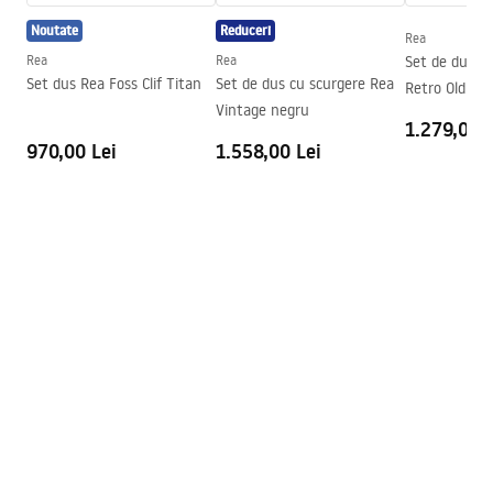
Noutate
Reduceri
Directie cabina
Universal
Rea
Instrukcja montażu
Rea
Rea
Set de dus c
Garantie
24 luni
Instrukcja Kabiny Diamond PL.pdf
Set dus Rea Foss Clif Titan
Set de dus cu scurgere Rea
Retro Old Bla
Acoperire Easy Clean
Geam de usa-pe ambele parti,
Vintage negru
1.279,00 L
geam fix-pe o parte
970,00 Lei
Warunki bezpieczeństwa
1.558,00 Lei
WARUNKI BEZPIECZENSTWA KABINY DRZWI
PARAWANY.pdf