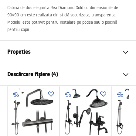
Cabină de dus eleganta Rea Diamond Gold cu dimensiunile de
90×90 cm este realizata din sticlă securizata, transparenta.
Modelul este potrivit pentru instalare pe podea sau o piscină
pentru copii.
Propeties
Dimensiune (usa x usa)
90x90
Descărcare fișiere (4)
Culoare
Cupru periat
Tip cabina
De colt
Instrukcja_montażu_FR
Culoare sticla
bronz fumuriu 6mm
Cabine de douche Diamond FR.pdf
Tip de deschidere
Batanta
Seria
Diamond
shower manual
Montaj
de cada sau de podea
shower manual.pdf
Inaltime (mm)
1950
mm