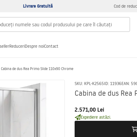
Livrare Gratuită
Cod de reduc
seller
Reduceri
Despre noi
Contact
Cabina de dus Rea Primo Slide 110x90 Chrome
SKU
:
KPL-K2565
ID
:
11936
EAN
:
59
Cabina de dus Rea 
2.571,00 Lei
Expediere astăzi.