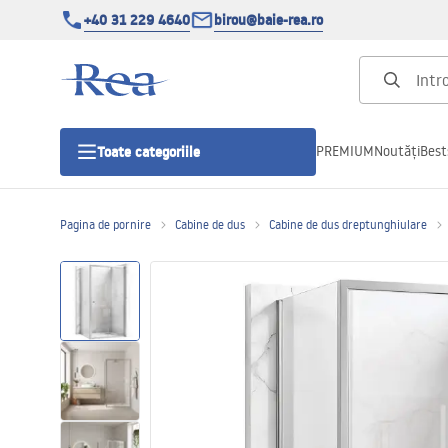
+40 31 229 4640
birou@baie-rea.ro
PREMIUM
Noutăți
Best
Toate categoriile
Pagina de pornire
Cabine de dus
Cabine de dus dreptunghiulare
Cabine de dus
Usi pentru cabine de dus
Cadite de dus
Rigole Liniare