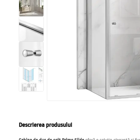
Vase WC si Bideuri
Lavoare
Cazi cu paravane
Baterii sanitare
Dusuri
Bucatarie
Accesorii și mobilier pentru baie
Descrierea produsului