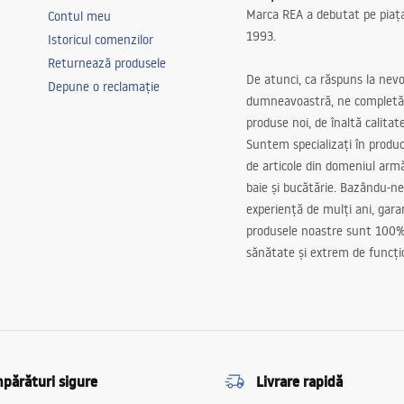
Marca REA a debutat pe piaț
Contul meu
1993.
Istoricul comenzilor
Returnează produsele
De atunci, ca răspuns la nevo
Depune o reclamație
dumneavoastră, ne completă
produse noi, de înaltă calitat
Suntem specializați în produc
de articole din domeniul arm
baie și bucătărie. Bazându-ne
experiență de mulți ani, gar
produsele noastre sunt 100%
sănătate și extrem de funcți
părături sigure
Livrare rapidă