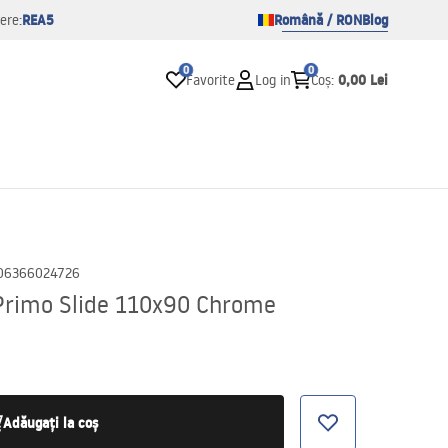
REA5
Română / RON
Blog
ere:
0
0
0,00 Lei
Favorite
Log in
Coș
:
06366024726
Primo Slide 110x90 Chrome
Adăugați la coș