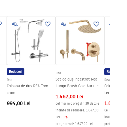
Reduceri
Reduceri
B
Rea
Set de duș incastrat Rea
Rea
Rea
Coloana de dus REA Tom
Lungo Brush Gold Auriu cu
Coloana de d
crom
BOX
termostat RE
1.462,00 Lei
994,00 Lei
1.070,00 L
Cel mai mic preț din 30 de zile
înainte de reducere:
1.647,00
Cel mai mic preț
Lei
-
11
%
înainte de redu
preț normal
:
1.647,00 Lei
preț normal
:
1.