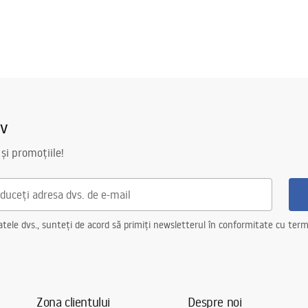
iv
 și promoțiile!
ele dvs., sunteți de acord să primiți newsletterul în conformitate cu terme
Zona clientului
Despre noi