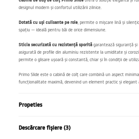
Cabina de duș de colț Primo Slide
oferă o soluție elegantă și fu
designul modern și confortul utilizării zilnice.
Dotată cu uși culisante pe role
, permite o mișcare lină și silenț
spațiu — ideală pentru băi de orice dimensiune.
Sticla securizată cu rezistență sporită
garantează siguranță și d
asigurată de profile din aluminiu rezistente la umiditate și coroz
permite o glisare ușoară și constantă, chiar și în condiții de utili
Primo Slide este o cabină de colț care combină un aspect minimali
funcționalitate maximă, devenind un element practic și elegant al
Propeties
Dimensiune (usa x perete)
110x90 cm
Descărcare fișiere (3)
Culoare
Crom