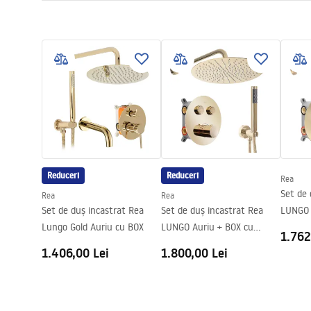
Tip cabina
De colt
Warunki bezpieczeństwa
Culoare sticla
Transpare
Instr
WARUNKI BEZPIECZENSTWA
Kabina
Tip de deschidere
Culisant
KABINY DRZWI PARAWANY.pdf
Seria
Primo
Montaj
de cada sau
Desen tehnic
Inaltime (mm)
1900
mm
PRIMO SLIDE WITH SIDE PANEL.pdf
Directie cabina
Stang sau d
Garantie
24 luni
Reduceri
Reduceri
Rea
Acoperire Easy Clean
Nu
Set de 
Rea
Rea
Set de duș incastrat Rea
Set de duș incastrat Rea
LUNGO 
Lungo Gold Auriu cu BOX
LUNGO Auriu + BOX cu
cu ter
1.762
Termostat
1.406,00 Lei
1.800,00 Lei