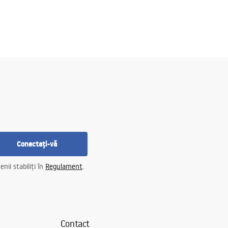
Conectați-vă
nii stabiliți în
Regulament
.
Contact