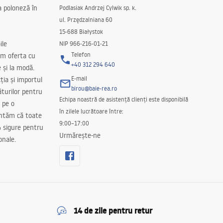
a poloneză în
Podlasiak Andrzej Cylwik sp. k.
ul. Przędzalniana 60
15-688 Białystok
ile
NIP 966-216-01-21
Telefon
m oferta cu
+40 312 294 640
e și la modă.
E-mail
ția și importul
birou@baie-rea.ro
ăturilor pentru
Echipa noastră de asistență clienți este disponibilă
 pe o
în zilele lucrătoare între:
antăm că toate
9:00–17:00
 sigure pentru
Urmărește-ne
onale.
14 de zile pentru retur