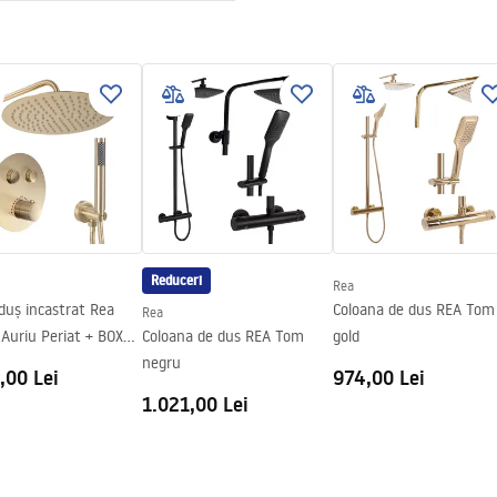
nt 4mm
ucțiuni de montaj
 Primo Slide.pdf
 de podea
rept
Reduceri
Rea
duș incastrat Rea
Coloana de dus REA Tom
Rea
Auriu Periat + BOX
Coloana de dus REA Tom
gold
mostat
negru
,00 Lei
974,00 Lei
1.021,00 Lei