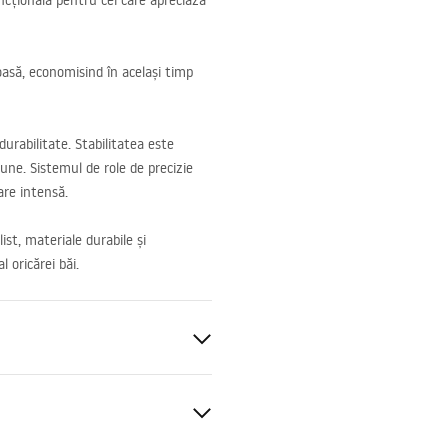
ncțională pentru cei care apreciază
ioasă, economisind în același timp
urabilitate. Stabilitatea este
iune. Sistemul de role de precizie
zare intensă.
st, materiale durabile și
 oricărei băi.