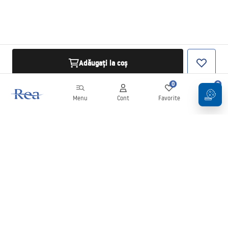
Adăugați la coș
0
0
Menu
Cont
Favorite
Coș
Buletin informativ
Fii la curent cu noutățile și promoțiile!
Conectați-vă