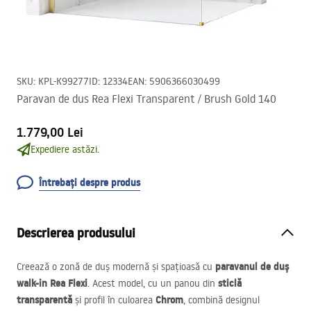
SKU
:
KPL-K99277
ID
:
12334
EAN
:
5906366030499
Paravan de dus Rea Flexi Transparent / Brush Gold 140
1.779,00 Lei
Expediere astăzi.
Întrebați despre produs
Descrierea produsului
paravanul de duș
Creează o zonă de duș modernă și spațioasă cu
walk-in Rea Flexi
sticlă
. Acest model, cu un panou din
transparentă
Chrom
și profil în culoarea
, combină designul