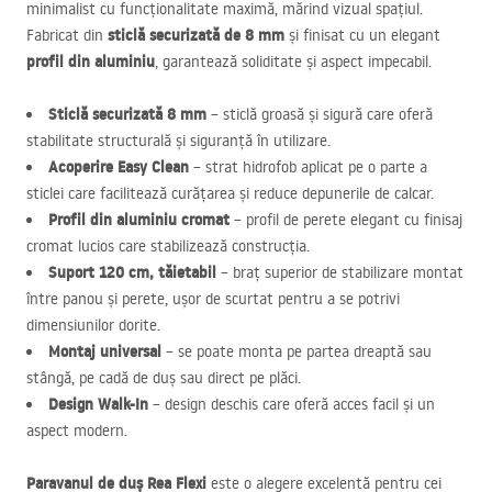
minimalist cu funcționalitate maximă, mărind vizual spațiul.
sticlă securizată de 8 mm
Fabricat din
și finisat cu un elegant
profil din aluminiu
, garantează soliditate și aspect impecabil.
Sticlă securizată 8 mm
– sticlă groasă și sigură care oferă
stabilitate structurală și siguranță în utilizare.
Acoperire Easy Clean
– strat hidrofob aplicat pe o parte a
sticlei care facilitează curățarea și reduce depunerile de calcar.
Profil din aluminiu cromat
– profil de perete elegant cu finisaj
cromat lucios care stabilizează construcția.
Suport 120 cm, tăietabil
– braț superior de stabilizare montat
între panou și perete, ușor de scurtat pentru a se potrivi
dimensiunilor dorite.
Montaj universal
– se poate monta pe partea dreaptă sau
stângă, pe cadă de duș sau direct pe plăci.
Design Walk-In
– design deschis care oferă acces facil și un
aspect modern.
Paravanul de duș Rea Flexi
este o alegere excelentă pentru cei