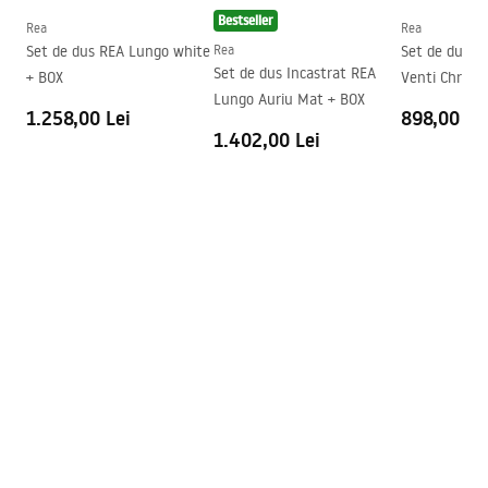
Bestseller
Garantie
24 luni
Rea
Rea
Set de dus REA Lungo white
Rea
Set de dus in
Acoperire Easy Clean
Da , pe o parte a geamului
Set de dus Incastrat REA
+ BOX
Lungo Auriu Mat + BOX
1.258,00 Lei
898,00 Le
1.402,00 Lei