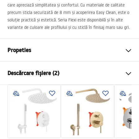
care apreciază simplitatea și confortul. Cu materiale de calitate
precum sticla securizată de 8 mm și acoperirea Easy Clean, este o
soluție practică și estetică. Seria Flexi este disponibilă și în alte
variante de culoare ale profilului și cu sticlă în finisaj maro sau gri.
Propeties
Dimensiune (usa x perete)
140
Descărcare fișiere (2)
Culoare
Auriu periat
Tip cabina
Walk-in
Informații de siguranță
Culoare sticla
Transparent 8mm
WARUNKI BEZPIECZENSTWA KABINY DRZWI
Seria
Flexi
PARAWANY.pdf
Montaj
de cada sau de podea
Inaltime (mm)
1950
mm
Instrucțiuni de montaj
Directie cabina
Universal
Instrukcja_monta__u___cianki_Flexi.pdf