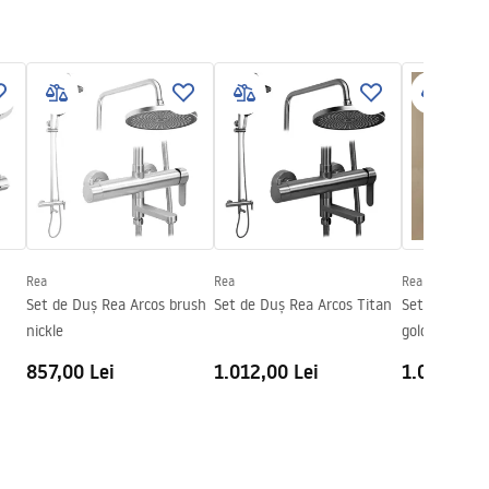
Rea
Rea
Rea
Set de Duș Rea Arcos brush
Set de Duș Rea Arcos Titan
Set de Duș R
nickle
gold
857,00 Lei
1.012,00 Lei
1.067,00 L