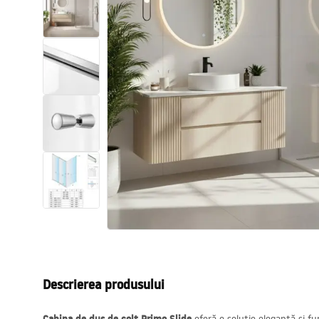
Vase WC si Bideuri
Lavoare
Cazi cu paravane
Baterii sanitare
Dusuri
Bucatarie
Accesorii și mobilier pentru baie
Descrierea produsului