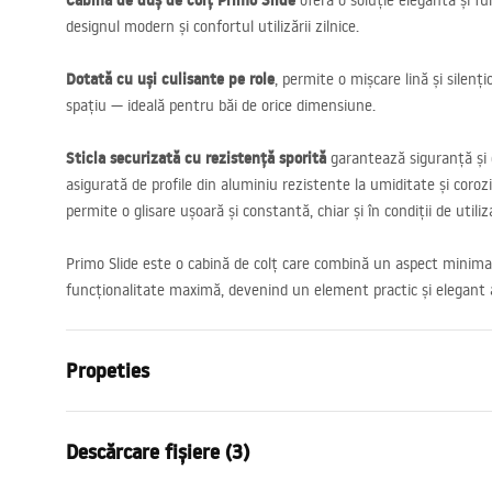
Cabina de duș de colț Primo Slide
oferă o soluție elegantă și fu
designul modern și confortul utilizării zilnice.
Dotată cu uși culisante pe role
, permite o mișcare lină și silenț
spațiu — ideală pentru băi de orice dimensiune.
Sticla securizată cu rezistență sporită
garantează siguranță și d
asigurată de profile din aluminiu rezistente la umiditate și coroz
permite o glisare ușoară și constantă, chiar și în condiții de utili
Primo Slide este o cabină de colț care combină un aspect minimali
funcționalitate maximă, devenind un element practic și elegant al
Propeties
Dimensiune (usa x perete)
110x100 c
Descărcare fișiere (3)
Culoare
Crom