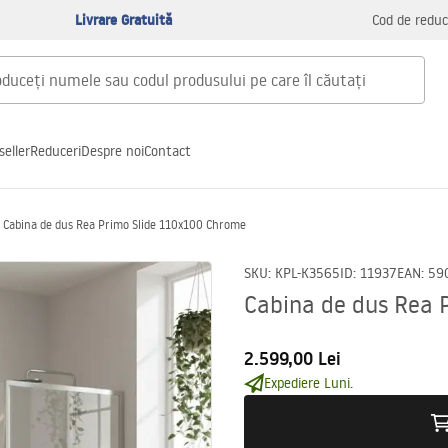
Livrare Gratuită
Cod de reduc
seller
Reduceri
Despre noi
Contact
Cabina de dus Rea Primo Slide 110x100 Chrome
SKU
:
KPL-K3565
ID
:
11937
EAN
:
59
Cabina de dus Rea 
2.599,00 Lei
Expediere Luni.