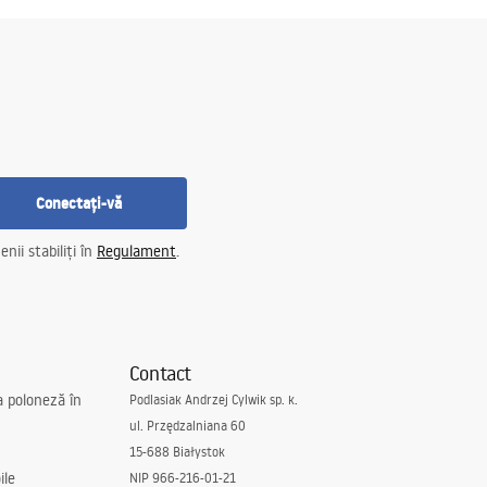
Conectați-vă
nii stabiliți în
Regulament
.
Contact
a poloneză în
Podlasiak Andrzej Cylwik sp. k.
ul. Przędzalniana 60
15-688 Białystok
ile
NIP 966-216-01-21