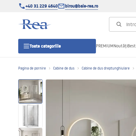
+40 31 229 4640
birou@baie-rea.ro
PREMIUM
Noutăți
Best
Toate categoriile
Pagina de pornire
Cabine de dus
Cabine de dus dreptunghiulare
Cabine de dus
Usi pentru cabine de dus
Cadite de dus
Rigole Liniare