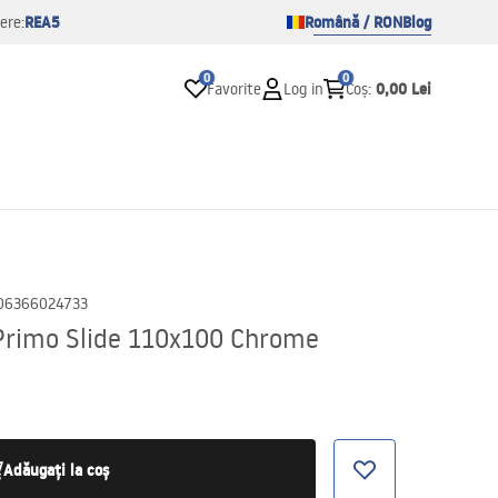
REA5
Română / RON
Blog
ere:
0
0
0,00 Lei
Favorite
Log in
Coș
:
06366024733
Primo Slide 110x100 Chrome
Adăugați la coș