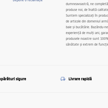
Depune o reclamație
dumneavoastră, ne completă
produse noi, de înaltă calitat
Suntem specializați în produc
de articole din domeniul arm
baie și bucătărie. Bazându-ne
experiență de mulți ani, gar
produsele noastre sunt 100%
sănătate și extrem de funcți
părături sigure
Livrare rapidă