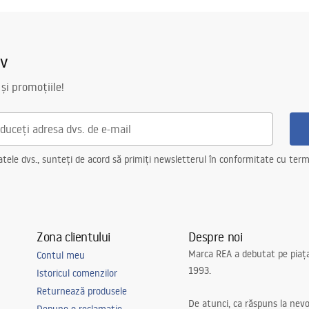
iv
 și promoțiile!
ele dvs., sunteți de acord să primiți newsletterul în conformitate cu terme
Zona clientului
Despre noi
Marca REA a debutat pe piaț
Contul meu
1993.
Istoricul comenzilor
Returnează produsele
De atunci, ca răspuns la nevo