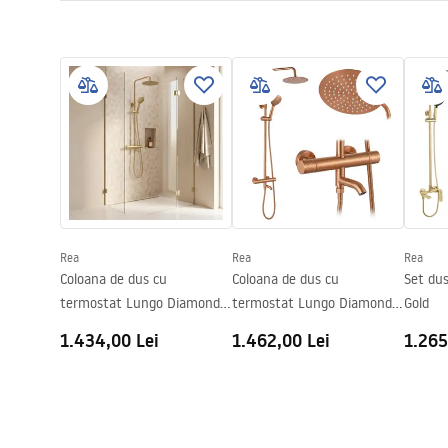
Tip cabina
De colt
Warunki bezpieczeństwa
Culoare sticla
Transpare
Instr
WARUNKI BEZPIECZENSTWA
Kabina
Tip de deschidere
Culisant
KABINY DRZWI PARAWANY.pdf
Seria
Primo
Montaj
de cada sau
Desen tehnic
Inaltime (mm)
1900
mm
PRIMO SLIDE WITH SIDE PANEL.pdf
Directie cabina
Stang sau d
Garantie
24 luni
Rea
Rea
Rea
Acoperire Easy Clean
Nu
Coloana de dus cu
Coloana de dus cu
Set du
termostat Lungo Diamond
termostat Lungo Diamond
Gold
Gold Brush
Copper Brush
1.434,00 Lei
1.462,00 Lei
1.265