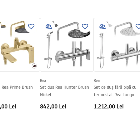
nt 4mm
ucțiuni de montaj
 Primo Slide.pdf
 de podea
rept
Rea
Rea
s Rea Prime Brush
Set dus Rea Hunter Brush
Set de duș fără pipă cu
Nickel
termostat Rea Lungo
Chrome
,00 Lei
842,00 Lei
1.212,00 Lei