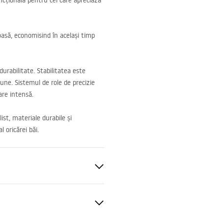
ncțională pentru cei care apreciază
ioasă, economisind în același timp
urabilitate. Stabilitatea este
iune. Sistemul de role de precizie
zare intensă.
st, materiale durabile și
 oricărei băi.
m