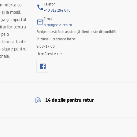
Telefon
m oferta cu
+40 312 294 640
e și la modă.
E-mail
ția și importul
birou@baie-rea.ro
ăturilor pentru
Echipa noastră de asistență clienți este disponibilă
 pe o
în zilele lucrătoare între:
antăm că toate
9:00–17:00
 sigure pentru
Urmărește-ne
onale.
14 de zile pentru retur