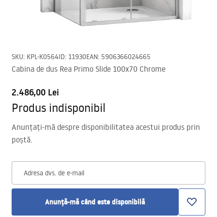
SKU
:
KPL-K0564
ID
:
11930
EAN
:
5906366024665
Cabina de dus Rea Primo Slide 100x70 Chrome
2.486,00 Lei
Produs indisponibil
Anunțați-mă despre disponibilitatea acestui produs prin
poștă.
Adresa dvs. de e-mail
Anunță-mă când este disponibilă