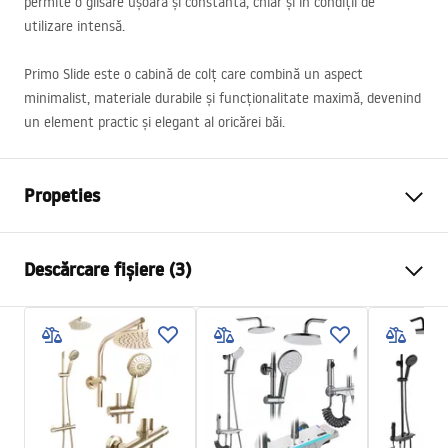
permite o glisare ușoară și constantă, chiar și în condiții de
utilizare intensă.
Primo Slide este o cabină de colț care combină un aspect
minimalist, materiale durabile și funcționalitate maximă, devenind
un element practic și elegant al oricărei băi.
Propeties
Dimensiune (usa x perete)
100x70
Descărcare fișiere (3)
Culoare
Crom
Tip cabina
De colt
Warunki bezpieczeństwa
Culoare sticla
Transparent 4mm
WARUNKI BEZPIECZENSTWA KABINY DRZWI
Tip de deschidere
Culisant
PARAWANY.pdf
Seria
Primo
Montaj
de cada sau de podea