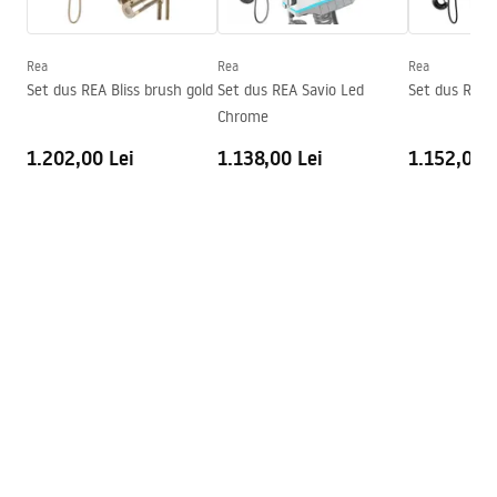
Instrucțiuni de montaj
Inaltime (mm)
1900
mm
Kabina Primo Slide.pdf
Directie cabina
Stang sau drept
Rea
Rea
Rea
Set dus REA Bliss brush gold
Set dus REA Savio Led
Set dus REA 
Garantie
24 luni
Desen tehnic
Chrome
PRIMO SLIDE WITH SIDE PANEL.pdf
Acoperire Easy Clean
Nu
1.202,00 Lei
1.138,00 Lei
1.152,00 L