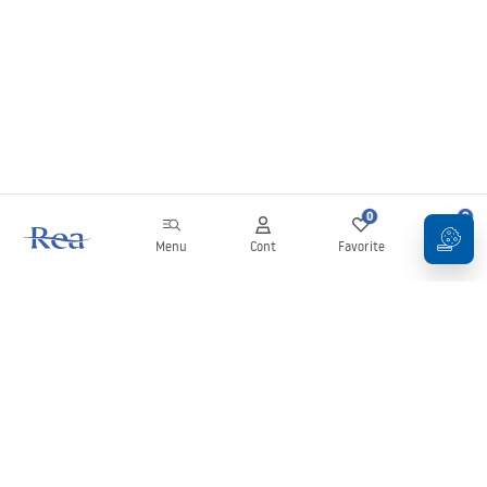
0
0
Menu
Cont
Favorite
Coș
Buletin informativ
Fii la curent cu noutățile și promoțiile!