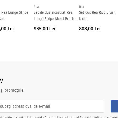
Rea
Rea
s Rea Lungo Stripe
Set de dus incastrat Rea
Set dus Rea Rivo Brush
Gold
Lungo Stripe Nickel Brush +
Nickel
BOX
,00 Lei
935,00 Lei
808,00 Lei
iv
 și promoțiile!
ele dvs., sunteți de acord să primiți newsletterul în conformitate cu terme