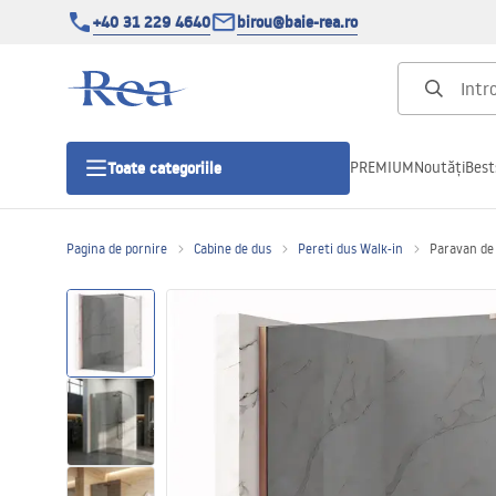
+40 31 229 4640
birou@baie-rea.ro
PREMIUM
Noutăți
Best
Toate categoriile
Pagina de pornire
Cabine de dus
Pereti dus Walk-in
Paravan de 
Cabine de dus
Usi pentru cabine de dus
Cadite de dus
Rigole Liniare