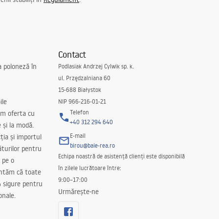
Contact
a poloneză în
Podlasiak Andrzej Cylwik sp. k.
ul. Przędzalniana 60
15-688 Białystok
ile
NIP 966-216-01-21
Telefon
m oferta cu
+40 312 294 640
e și la modă.
E-mail
ția și importul
birou@baie-rea.ro
ăturilor pentru
Echipa noastră de asistență clienți este disponibilă
 pe o
în zilele lucrătoare între:
antăm că toate
9:00–17:00
 sigure pentru
Urmărește-ne
onale.