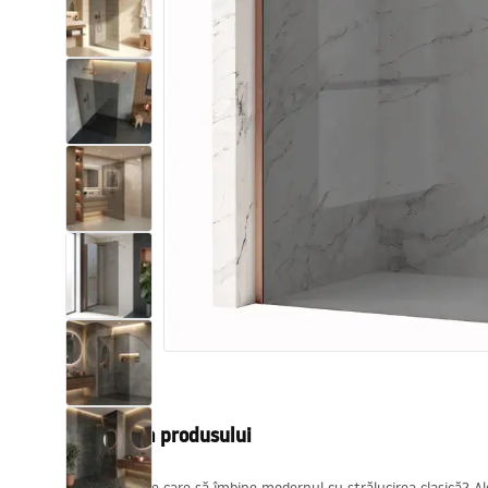
Vase WC si Bideuri
Lavoare
Cazi cu paravane
Baterii sanitare
Dusuri
Bucatarie
Accesorii și mobilier pentru baie
Descrierea produsului