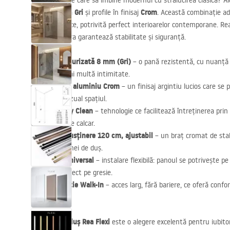
Cauți o soluție care să îmbine modernul cu strălucirea clasică? A
Flexi
Gri
Crom
cu sticlă
și profile în finisaj
. Această combinație ad
tonalitate rece, potrivită perfect interioarelor contemporane. Re
mm
, structura garantează stabilitate și siguranță.
Sticlă securizată 8 mm (Gri)
– o pană rezistentă, cu nuanță 
modern și mai multă intimitate.
Profil din aluminiu Crom
– un finisaj argintiu lucios care se
luminează vizual spațiul.
Strat Easy Clean
– tehnologie ce facilitează întreținerea prin
depunerilor de calcar.
Braț de susținere 120 cm, ajustabil
– un braț cromat de stabi
se adapta zonei de duș.
Montaj universal
– instalare flexibilă: panoul se potrivește p
cădiță sau direct pe gresie.
Construcție Walk-In
– acces larg, fără bariere, ce oferă confo
al băii.
Peretele de duș Rea Flexi
este o alegere excelentă pentru iubitori