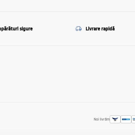
părături sigure
Livrare rapidă
Noi livrăm