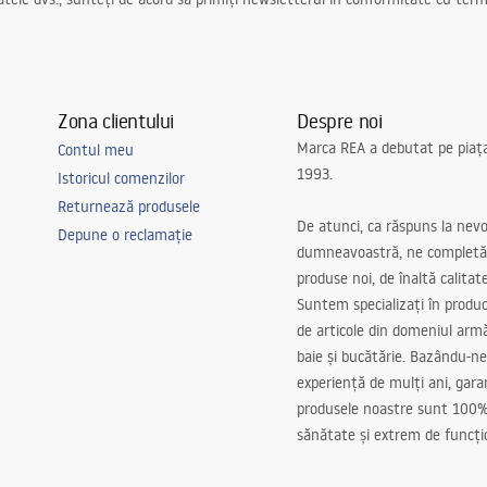
Zona clientului
Despre noi
Marca REA a debutat pe piaț
Contul meu
1993.
Istoricul comenzilor
Returnează produsele
De atunci, ca răspuns la nevo
Depune o reclamație
dumneavoastră, ne completă
produse noi, de înaltă calitat
Suntem specializați în produc
de articole din domeniul arm
baie și bucătărie. Bazându-ne
experiență de mulți ani, gar
produsele noastre sunt 100%
sănătate și extrem de funcți