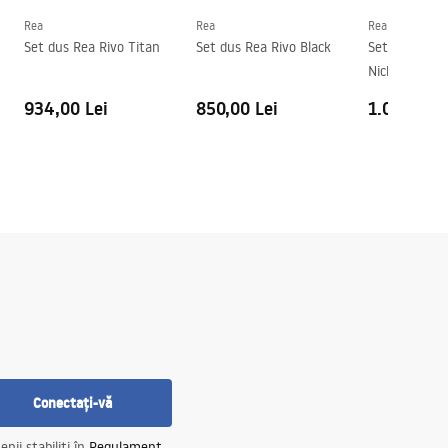
Rea
Rea
Rea
Set dus Rea Rivo Titan
Set dus Rea Rivo Black
Set dus Rea 
Nickle
934,00 Lei
850,00 Lei
1.089,00 L
Conectați-vă
nii stabiliți în
Regulament
.