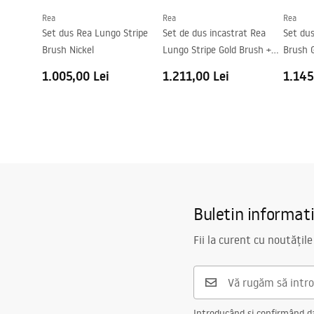
Rea
Rea
Rea
Set dus Rea Lungo Stripe
Set de dus incastrat Rea
Set du
Brush Nickel
Lungo Stripe Gold Brush +
Brush 
BOX
1.005,00 Lei
1.211,00 Lei
1.145
Buletin informat
Fii la curent cu noutățile
Introducând și confirmând dat