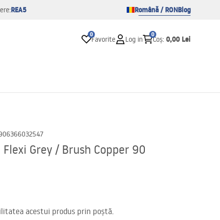
REA5
Română / RON
Blog
ere:
0
0
0,00 Lei
Favorite
Log in
Coș
:
906366032547
Flexi Grey / Brush Copper 90
itatea acestui produs prin poștă.