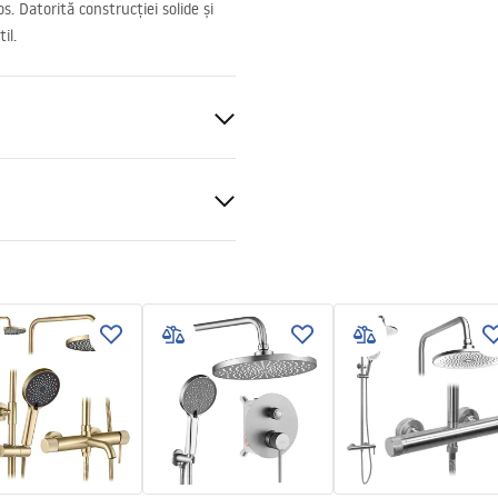
 Datorită construcției solide și
il.
t
ucțiuni de montaj
kcja_monta__u___cianki_Fle
 de podea
arte a geamului