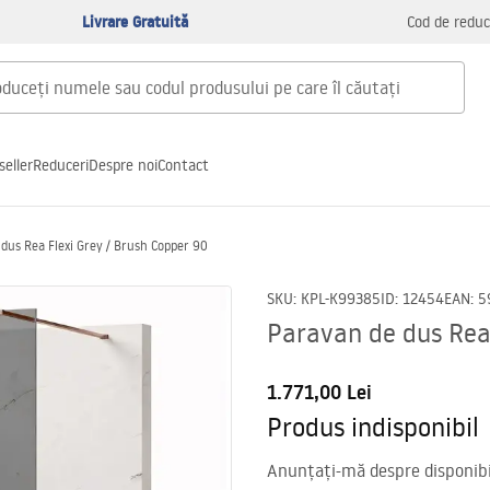
Livrare Gratuită
Cod de reduc
seller
Reduceri
Despre noi
Contact
dus Rea Flexi Grey / Brush Copper 90
SKU
:
KPL-K99385
ID
:
12454
EAN
:
5
Paravan de dus Rea 
1.771,00 Lei
Produs indisponibil
Anunțați-mă despre disponibil