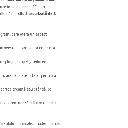
peretele de duș walk-in Rea
lege
uce în baie eleganță într-o
sticlă securizată de 8
alizată din
grafit, care oferă un aspect
 potrivește cu armătura de baie și
 respingerea apei și reducerea
lizare ce poate fi tăiat pentru a
e partea dreaptă sau stângă, pe
rt și accentuează stilul minimalist
i stilului minimalist modern. Sticla