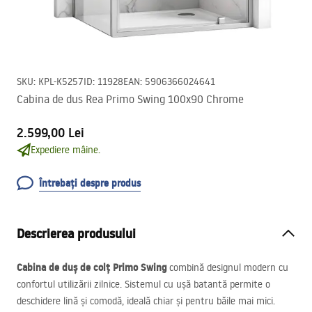
SKU
:
KPL-K5257
ID
:
11928
EAN
:
5906366024641
Cabina de dus Rea Primo Swing 100x90 Chrome
2.599,00 Lei
Expediere mâine.
Întrebați despre produs
Descrierea produsului
Cabina de duș de colț Primo Swing
combină designul modern cu
confortul utilizării zilnice. Sistemul cu ușă batantă permite o
deschidere lină și comodă, ideală chiar și pentru băile mai mici.