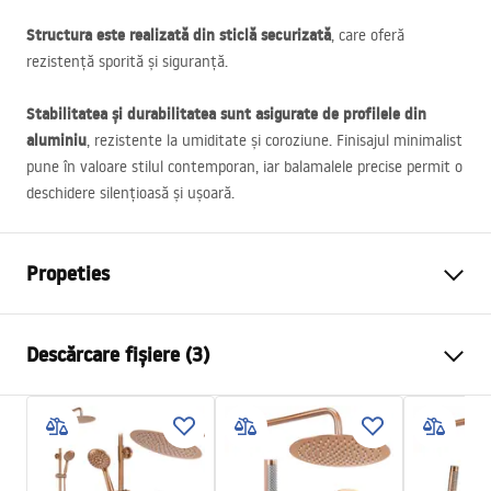
Structura este realizată din sticlă securizată
, care oferă
rezistență sporită și siguranță.
Stabilitatea și durabilitatea sunt asigurate de profilele din
aluminiu
, rezistente la umiditate și coroziune. Finisajul minimalist
pune în valoare stilul contemporan, iar balamalele precise permit o
deschidere silențioasă și ușoară.
Propeties
Dimensiune (usa x perete)
100x90 cm
Descărcare fișiere (3)
Culoare
Crom
Tip cabina
De colt
Warunki bezpieczeństwa
Culoare sticla
Transparent 4mm
WARUNKI BEZPIECZENSTWA KABINY DRZWI
Tip de deschidere
Batanta
PARAWANY.pdf