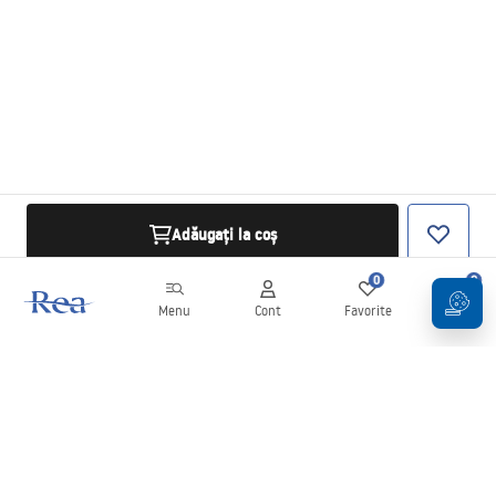
Adăugați la coș
0
0
Menu
Cont
Favorite
Coș
Buletin informativ
Fii la curent cu noutățile și promoțiile!