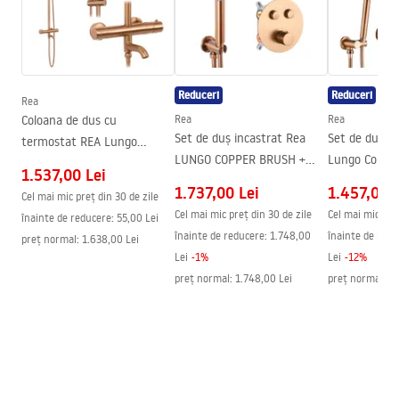
Seria
Primo
Montaj
de cada sau de podea
Instrucțiuni de montaj
Inaltime (mm)
1900
mm
Kabina Primo Swing.pdf
Reduceri
Reduceri
Directie cabina
Stang sau drept
Rea
Coloana de dus cu
Rea
Rea
Garantie
24 luni
Desen tehnic
Set de duș incastrat Rea
Set de duș in
termostat REA Lungo
PRIMO SWING DOOR WITH SIDE PANEL.pdf
Acoperire Easy Clean
Nu
LUNGO COPPER BRUSH +
Lungo Copper
Copper Brush
1.537,00 Lei
BOX cu termostat
cu BOX
1.737,00 Lei
1.457,00 L
Cel mai mic preț din 30 de zile
Cel mai mic preț din 30 de zile
Cel mai mic preț
înainte de reducere:
55,00 Lei
înainte de reducere:
1.748,00
înainte de redu
preț normal
:
1.638,00 Lei
Lei
-
1
%
Lei
-
12
%
preț normal
:
1.748,00 Lei
preț normal
:
1.