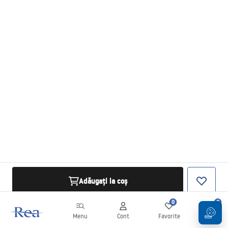
Adăugați la coș
0
0
Menu
Cont
Favorite
Coș