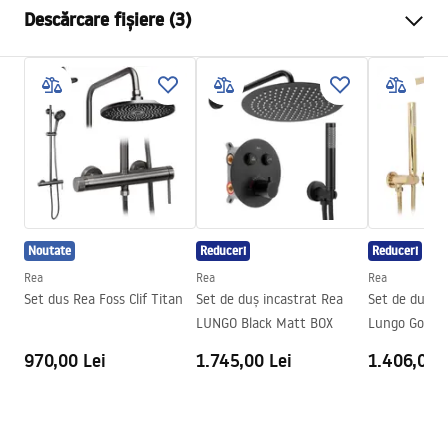
Descărcare fișiere (3)
Culoare
Crom
Tip cabina
De colt
Warunki bezpieczeństwa
Culoare sticla
Transparent 4mm
WARUNKI BEZPIECZENSTWA KABINY DRZWI
Tip de deschidere
Culisant
PARAWANY.pdf
Seria
Primo
Montaj
de cada sau de podea
Instrucțiuni de montaj
Inaltime (mm)
1900
mm
Kabina Primo Slide.pdf
Noutate
Reduceri
Reduceri
Directie cabina
Stang sau drept
Rea
Rea
Rea
Garantie
24 luni
Desen tehnic
Set dus Rea Foss Clif Titan
Set de duș incastrat Rea
Set de duș in
PRIMO SLIDE WITH SIDE PANEL.pdf
Acoperire Easy Clean
Nu
LUNGO Black Matt BOX
Lungo Gold A
970,00 Lei
1.745,00 Lei
1.406,00 