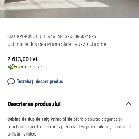
SKU
:
KPL-K0571
ID
:
11946
EAN
:
5906366024825
Cabina de dus Rea Primo Slide 140x70 Chrome
2.613,00 Lei
Expediere astăzi.
Întrebați despre produs
Descrierea produsului
Cabina de duș de colț Primo Slide
oferă o soluție elegantă și
funcțională pentru cei care apreciază designul modern și confortul
utilizării zilnice.