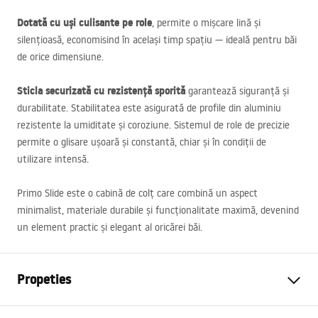
Dotată cu uși culisante pe role
, permite o mișcare lină și
silențioasă, economisind în același timp spațiu — ideală pentru băi
de orice dimensiune.
Sticla securizată cu rezistență sporită
garantează siguranță și
durabilitate. Stabilitatea este asigurată de profile din aluminiu
rezistente la umiditate și coroziune. Sistemul de role de precizie
permite o glisare ușoară și constantă, chiar și în condiții de
utilizare intensă.
Primo Slide este o cabină de colț care combină un aspect
minimalist, materiale durabile și funcționalitate maximă, devenind
un element practic și elegant al oricărei băi.
Propeties
Dimensiune (usa x perete)
140x70