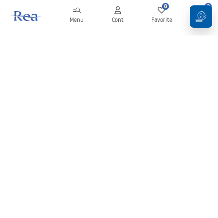
0
0
Menu
Cont
Favorite
Coș
Buletin informativ
Fii la curent cu noutățile și promoțiile!
Conectați-vă
Introducând și confirmând datele dvs., sunteți de acord să primiți
newsletterul în conformitate cu termenii stabiliți în
Regulament
.