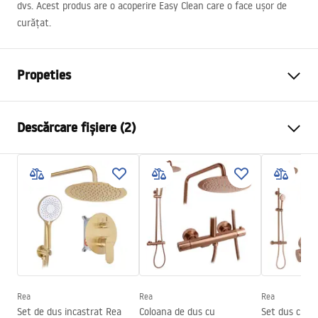
dvs. Acest produs are o acoperire Easy Clean care o face ușor de
curățat.
Propeties
Dimensiune (usa x perete)
80x90 cm
Descărcare fișiere (2)
Culoare
Cupru periat
Tip cabina
De colt
shower manual
Culoare sticla
bronz fumuriu 6mm
shower manual.pdf
Tip de deschidere
Batanta
Seria
Hugo
Instrukcja montażu
Montaj
de cada sau de podea
Instrukcja_kabiny_Hugo_PL.pdf
Inaltime (mm)
2005
mm
Directie cabina
Universal
Rea
Rea
Rea
Set de dus incastrat Rea
Coloana de dus cu
Set dus cu t
Garantie
24 luni