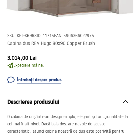
SKU
:
KPL-K6968
ID
:
11715
EAN
:
5906366022975
Cabina dus REA Hugo 80x90 Copper Brush
3.014,00 Lei
Expediere mâine.
Întrebați despre produs
Descrierea produsului
O cabină de duș într-un design simplu, elegant și funcționalitate la
cel mai înalt nivel. Dacă baia dvs. are nevoie de aceste
caracteristici, atunci cabina noastră de duș este potrivită pentru