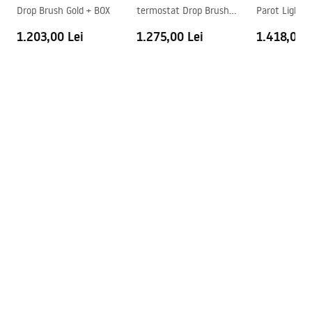
Drop Brush Gold + BOX
termostat Drop Brush
Parot Light 
Acoperire Easy Clean
Da , pe o parte a geamului
Copper
1.203,00 Lei
1.275,00 Lei
1.418,00 L