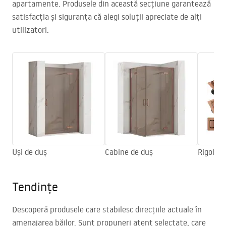
apartamente. Produsele din această secțiune garantează
satisfacția și siguranța că alegi soluții apreciate de alți
utilizatori.
Uși de duș
Cabine de duș
Rigole d
Tendințe
Descoperă produsele care stabilesc direcțiile actuale în
amenajarea băilor. Sunt propuneri atent selectate, care