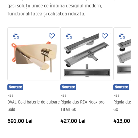
găsi soluții unice ce îmbină designul modern,
funcționalitatea și calitatea ridicată.
Noutate
Noutate
Noutate
Rea
Rea
Rea
OVAL Gold baterie de culoare
Rigola dus REA Neox pro
Rigola dus R
Gold
Titan 60
60
691,00 Lei
427,00 Lei
413,00 Le