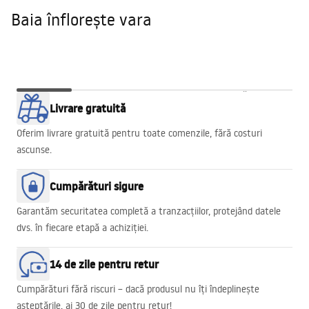
Baia înflorește vara
Baia
GOLD EDGE
WALK-IN
Babilon Gold
CĂZI DE BAIE
Livrare gratuită
înflorește
PROMO!
HEAVEN
vara
Oferim livrare gratuită pentru toate comenzile, fără costuri
ascunse.
Cumpărături sigure
Garantăm securitatea completă a tranzacțiilor, protejând datele
dvs. în fiecare etapă a achiziției.
14 de zile pentru retur
Cumpărături fără riscuri – dacă produsul nu îți îndeplinește
așteptările, ai 30 de zile pentru retur!