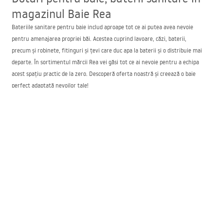
magazinul Baie Rea
Bateriile sanitare pentru baie includ aproape tot ce ai putea avea nevoie
pentru amenajarea propriei băi. Acestea cuprind lavoare, căzi, baterii,
precum și robinete, fitinguri și țevi care duc apa la baterii și o distribuie mai
departe. În sortimentul mărcii Rea vei găsi tot ce ai nevoie pentru a echipa
acest spațiu practic de la zero. Descoperă oferta noastră și creează o baie
perfect adaptată nevoilor tale!
Cel mai bun magazin de baterii și obiecte sanitare –
Baie Rea
Magazinul nostru de baterii pentru baie oferă o gamă extrem de variată de
produse pe care le poți folosi la amenajarea băii. Propunem uși, cabine, căzi,
lavoare și baterii elegante, care se potrivesc perfect atât stilului modern, cât
și celui clasic. Printre avantajele alegerii magazinului nostru se numără:
avem unul dintre cele mai largi sortimente de dotări pentru baie – aici vei
găsi cu siguranță absolut tot ce îți dorești,
oferim asistență completă la alegerea fiecărui element și suntem
bucuroși să îți oferim informații suplimentare,
acordăm o mare importanță modului în care ambalăm produsele