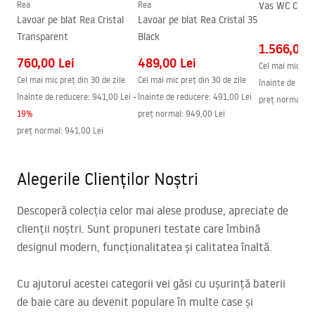
Rea
Rea
Vas WC Carlo 
Lavoar pe blat Rea Cristal
Lavoar pe blat Rea Cristal 35
Transparent
Black
1.566,00 L
760,00 Lei
489,00 Lei
Cel mai mic preț
Cel mai mic preț din 30 de zile
Cel mai mic preț din 30 de zile
înainte de redu
înainte de reducere:
941,00 Lei
-
înainte de reducere:
491,00 Lei
preț normal
:
1.
19
%
preț normal
:
949,00 Lei
preț normal
:
941,00 Lei
Alegerile Clienților Noștri
Descoperă colecția celor mai alese produse, apreciate de
clienții noștri. Sunt propuneri testate care îmbină
designul modern, funcționalitatea și calitatea înaltă.
Cu ajutorul acestei categorii vei găsi cu ușurință baterii
de baie care au devenit populare în multe case și