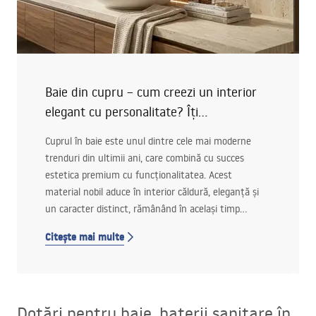
Baie din cupru – cum creezi un interior
elegant cu personalitate? Îți
recomandăm!
Cuprul în baie este unul dintre cele mai moderne
trenduri din ultimii ani, care combină cu succes
estetica premium cu funcționalitatea. Acest
material nobil aduce în interior căldură, eleganță și
un caracter distinct, rămânând în același timp
suficient de versatil pentru a se potrivi atât în
Citește mai multe
amenajări moderne, cât și clasice.
Dotări pentru baie, baterii sanitare în