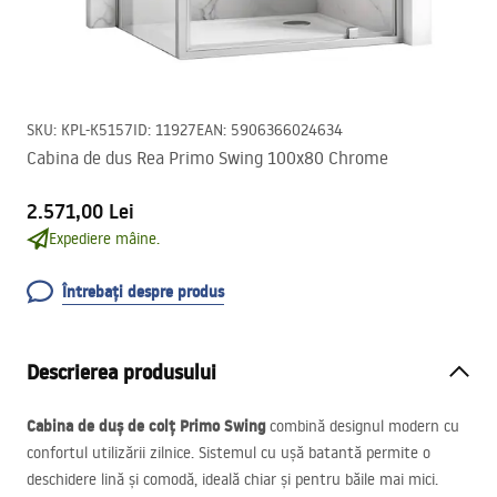
SKU
:
KPL-K5157
ID
:
11927
EAN
:
5906366024634
Cabina de dus Rea Primo Swing 100x80 Chrome
2.571,00 Lei
Expediere mâine.
Întrebați despre produs
Descrierea produsului
Cabina de duș de colț Primo Swing
combină designul modern cu
confortul utilizării zilnice. Sistemul cu ușă batantă permite o
deschidere lină și comodă, ideală chiar și pentru băile mai mici.