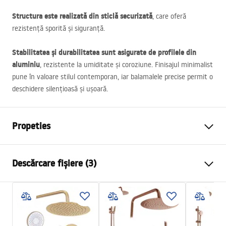
Structura este realizată din sticlă securizată
, care oferă
rezistență sporită și siguranță.
Stabilitatea și durabilitatea sunt asigurate de profilele din
aluminiu
, rezistente la umiditate și coroziune. Finisajul minimalist
pune în valoare stilul contemporan, iar balamalele precise permit o
deschidere silențioasă și ușoară.
Propeties
Dimensiune (usa x perete)
100x80 cm
Descărcare fișiere (3)
Culoare
Crom
Tip cabina
De colt
Warunki bezpieczeństwa
Culoare sticla
Transparent 4mm
WARUNKI BEZPIECZENSTWA KABINY DRZWI
Tip de deschidere
Batanta
PARAWANY.pdf