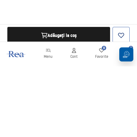
Adăugați la coș
0
0
Menu
Cont
Favorite
Coș
Buletin informativ
Fii la curent cu noutățile și promoțiile!
Conectați-vă