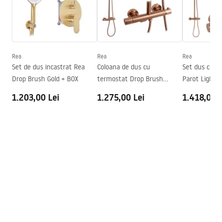
Seria
Primo
Montaj
de cada sau de podea
Instrucțiuni de montaj
Inaltime (mm)
1900
mm
Kabina Primo Swing.pdf
Directie cabina
Stang sau drept
Rea
Rea
Rea
Set de dus incastrat Rea
Coloana de dus cu
Set dus cu t
Garantie
24 luni
Desen tehnic
Drop Brush Gold + BOX
termostat Drop Brush
Parot Light 
PRIMO SWING DOOR WITH SIDE PANEL.pdf
Acoperire Easy Clean
Nu
Copper
1.203,00 Lei
1.275,00 Lei
1.418,00 L