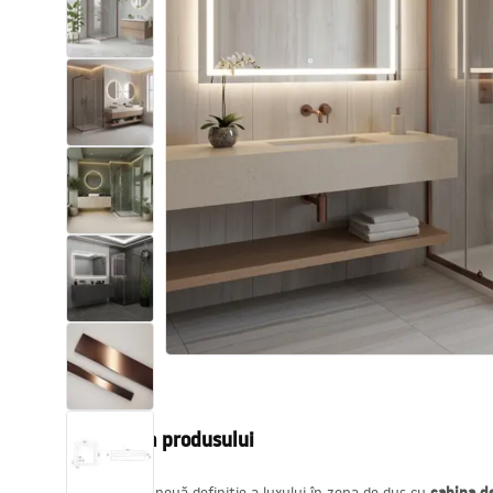
Vase WC si Bideuri
Lavoare
Cazi cu paravane
Baterii sanitare
Dusuri
Bucatarie
Accesorii și mobilier pentru baie
Descrierea produsului