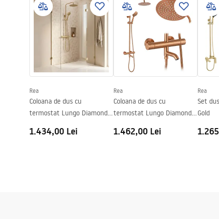
Seria
Punto
Instr
Instrukcja montażu brodzika
Montaj
de cada sau
Instru
Instrukcja_montazu.pdf
Inaltime (mm)
1900
mm
PL.pdf
Directie cabina
Universal
Garantie
24 luni
Rea
Rea
Rea
Acoperire Easy Clean
Nu
Coloana de dus cu
Coloana de dus cu
Set du
termostat Lungo Diamond
termostat Lungo Diamond
Gold
Gold Brush
Copper Brush
1.434,00 Lei
1.462,00 Lei
1.265