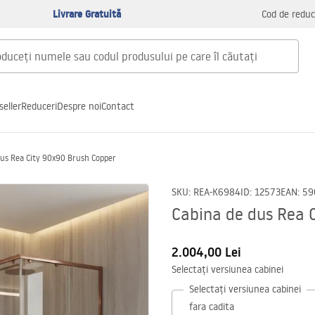
Livrare Gratuită
Cod de reduc
seller
Reduceri
Despre noi
Contact
dus Rea City 90x90 Brush Copper
SKU
:
REA-K6984
ID
:
12573
EAN
:
59
Cabina de dus Rea 
2.004,00 Lei
Selectați versiunea cabinei
Selectați versiunea cabinei