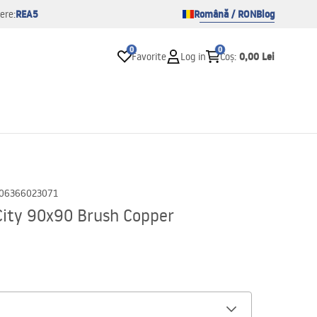
REA5
Română / RON
Blog
ere:
0
0
0,00 Lei
Favorite
Log in
Coș
:
06366023071
City 90x90 Brush Copper