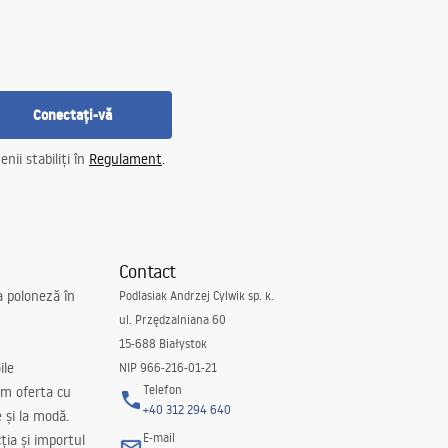
Conectați-vă
nii stabiliți în
Regulament
.
Contact
a poloneză în
Podlasiak Andrzej Cylwik sp. k.
ul. Przędzalniana 60
15-688 Białystok
ile
NIP 966-216-01-21
Telefon
m oferta cu
+40 312 294 640
e și la modă.
E-mail
ția și importul