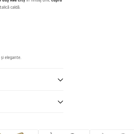
e duș Rea City
cupru
în finisaj unic
alică caldă.
și elegante.
t
er manual
t 4mm, Transparent 5mm
 manual.pdf