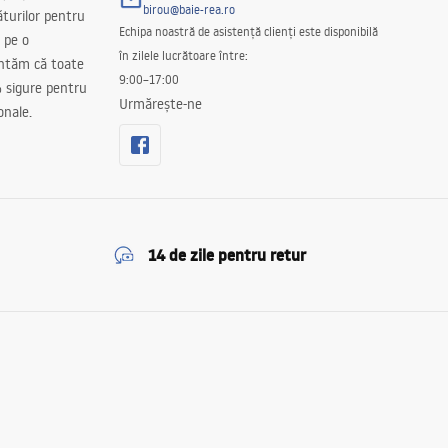
birou@baie-rea.ro
ăturilor pentru
Echipa noastră de asistență clienți este disponibilă
 pe o
în zilele lucrătoare între:
antăm că toate
9:00–17:00
 sigure pentru
Urmărește-ne
onale.
14 de zile pentru retur