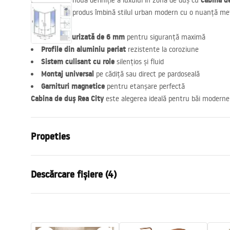
cabina d
Descoperiți o nouă definiție a luxului în zona de duș cu
periat
. Acest produs îmbină stilul urban modern cu o nuanță met
Sticlă securizată de 6 mm
pentru siguranță maximă
Profile din aluminiu periat
rezistente la coroziune
Sistem culisant cu role
silențios și fluid
Montaj universal
pe cădiță sau direct pe pardoseală
Garnituri magnetice
pentru etanșare perfectă
Cabina de duș Rea City
este alegerea ideală pentru băi moderne 
Propeties
Dimensiune (usa x perete)
90x90 cm
Descărcare fișiere (4)
Culoare
Cupru peria
Tip cabina
De colt
Instrukcja_montażu_FR
show
Culoare sticla
Transparen
Cabine de douche City FR.pdf
shower
Tip de deschidere
Culisant