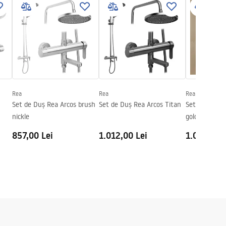
Rea
Rea
Rea
Set de Duș Rea Arcos brush
Set de Duș Rea Arcos Titan
Set de Duș R
nickle
gold
857,00 Lei
1.012,00 Lei
1.067,00 L