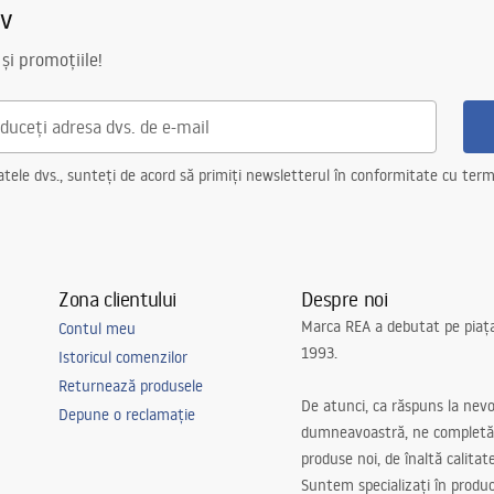
iv
 și promoțiile!
ele dvs., sunteți de acord să primiți newsletterul în conformitate cu terme
Zona clientului
Despre noi
Marca REA a debutat pe piaț
Contul meu
1993.
Istoricul comenzilor
Returnează produsele
De atunci, ca răspuns la nevo
Depune o reclamație
dumneavoastră, ne completă
produse noi, de înaltă calitat
Suntem specializați în produc