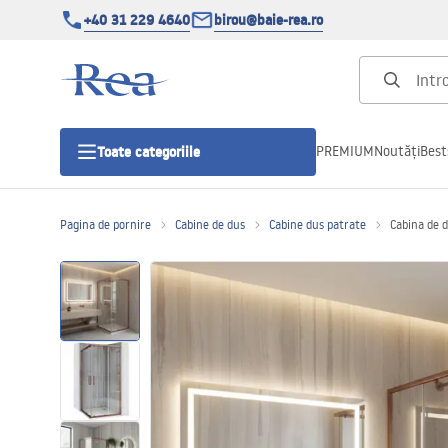
+40 31 229 4640
birou@baie-rea.ro
PREMIUM
Noutăți
Best
Toate categoriile
Pagina de pornire
Cabine de dus
Cabine dus patrate
Cabina de 
Cabine de dus
Usi pentru cabine de dus
Cadite de dus
Rigole Liniare