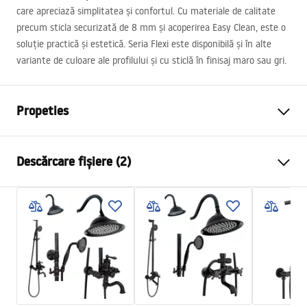
care apreciază simplitatea și confortul. Cu materiale de calitate
precum sticla securizată de 8 mm și acoperirea Easy Clean, este o
soluție practică și estetică. Seria Flexi este disponibilă și în alte
variante de culoare ale profilului și cu sticlă în finisaj maro sau gri.
Propeties
Dimensiune (usa x perete)
110
Descărcare fișiere (2)
Culoare
Auriu periat
Tip cabina
Walk-in
Informații de siguranță
Culoare sticla
Transparent 8mm
WARUNKI BEZPIECZENSTWA KABINY DRZWI
Seria
Flexi
PARAWANY.pdf
Montaj
de cada sau de podea
Inaltime (mm)
1950
mm
Instrucțiuni de montaj
Directie cabina
Universal
Instrukcja_monta__u___cianki_Flexi.pdf