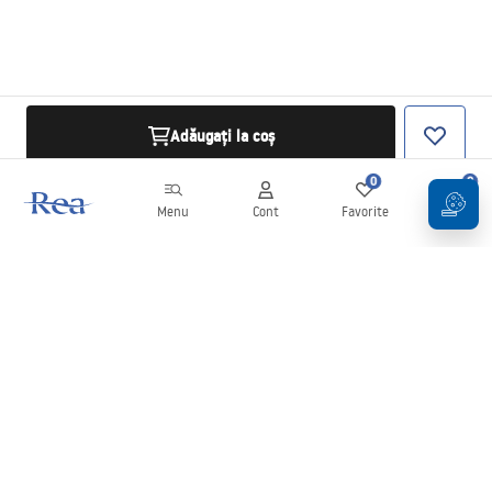
Adăugați la coș
0
0
Menu
Cont
Favorite
Coș
Buletin informativ
Fii la curent cu noutățile și promoțiile!
Conectați-vă