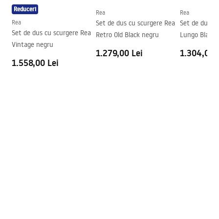
Reduceri
Garantie
24 luni
Rea
Rea
Rea
Set de dus cu scurgere Rea
Set de dus in
Acoperire Easy Clean
Da , pe o parte a geamului
Set de dus cu scurgere Rea
Retro Old Black negru
Lungo Black 
Vintage negru
1.279,00 Lei
1.304,00 
1.558,00 Lei