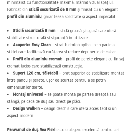
minimalist cu funcționalitate maximă, mărind vizual spațiul.
sticlă securizată de 8 mm
Fabricat din
și finisat cu un elegant
profil din aluminiu
, garantează soliditate și aspect impecabil.
Sticlă securizată 8 mm
– sticlă groasă și sigură care oferă
stabilitate structurală și siguranță în utilizare.
Acoperire Easy Clean
– strat hidrofob aplicat pe o parte a
sticlei care facilitează curățarea și reduce depunerile de calcar.
Profil din aluminiu cromat
– profil de perete elegant cu finisaj
cromat lucios care stabilizează construcția.
Suport 120 cm, tăietabil
– braț superior de stabilizare montat
între panou și perete, ușor de scurtat pentru a se potrivi
dimensiunilor dorite.
Montaj universal
– se poate monta pe partea dreaptă sau
stângă, pe cadă de duș sau direct pe plăci.
Design Walk-In
– design deschis care oferă acces facil și un
aspect modern.
Paravanul de duș Rea Flexi
este o alegere excelentă pentru cei