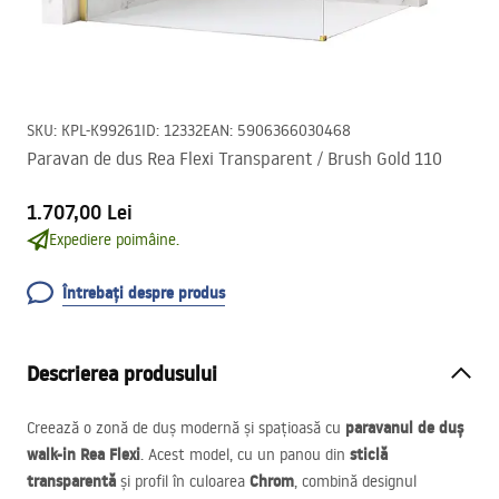
SKU
:
KPL-K99261
ID
:
12332
EAN
:
5906366030468
Paravan de dus Rea Flexi Transparent / Brush Gold 110
1.707,00 Lei
Expediere poimâine.
Întrebați despre produs
Descrierea produsului
paravanul de duș
Creează o zonă de duș modernă și spațioasă cu
walk-in Rea Flexi
sticlă
. Acest model, cu un panou din
transparentă
Chrom
și profil în culoarea
, combină designul