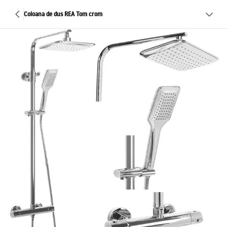
Coloana de dus REA Tom crom