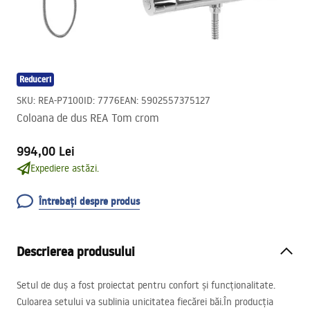
Reduceri
SKU
:
REA-P7100
ID
:
7776
EAN
:
5902557375127
Coloana de dus REA Tom crom
994,00 Lei
Expediere astăzi.
Întrebați despre produs
Descrierea produsului
Setul de duș a fost proiectat pentru confort și funcționalitate.
Culoarea setului va sublinia unicitatea fiecărei băi.În producția