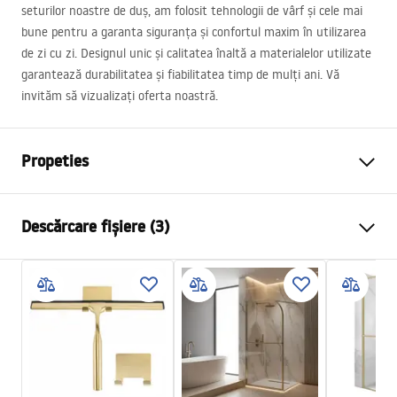
seturilor noastre de duș, am folosit tehnologii de vârf și cele mai
bune pentru a garanta siguranța și confortul maxim în utilizarea
de zi cu zi. Designul unic și calitatea înaltă a materialelor utilizate
garantează durabilitatea și fiabilitatea timp de mulți ani. Vă
invităm să vizualizați oferta noastră.
Propeties
Culoare
Crom
Descărcare fișiere (3)
Material
Alamă, ABS
Tip baterie
Termostatată
Informații de siguranță
Metodă de montaj
Suprafaţă
Safety_Information_Shower_set.pdf
Reglare înălțime
Da
Înălțime min.
885
mm
Condiții de garanție
Înălțime max.
1290
mm
Warranty_Terms_and_Conditions_Faucets_-_5.pdf