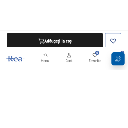
Adăugați la coș
0
0
Menu
Cont
Favorite
Coș
Buletin informativ
Fii la curent cu noutățile și promoțiile!