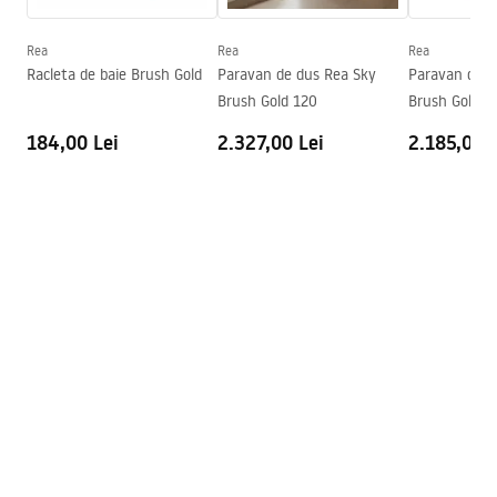
Pipa cadă
Nu
Reglare a presiunii
Da
Rea
Rea
Rea
Instrucțiuni de asamblare
Racleta de baie Brush Gold
Paravan de dus Rea Sky
Paravan de d
Sistem Anti-Calc
Da
shower_set.pdf
Brush Gold 120
Brush Gold 1
Tehnologia de acoperire
Chrome plating
184,00 Lei
2.327,00 Lei
2.185,00 L
Distanța dintre racorduri
150
mm
Garantie
24 luni