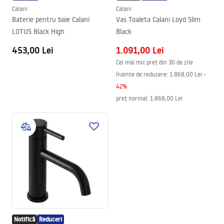
Calani
Calani
Baterie pentru baie Calani
Vas Toaleta Calani Loyd Slim
LOTUS Black High
Black
453,00 Lei
1.091,00 Lei
Cel mai mic preț din 30 de zile
înainte de reducere:
1.868,00 Lei
-
42
%
preț normal
:
1.868,00 Lei
Notifică
Reduceri