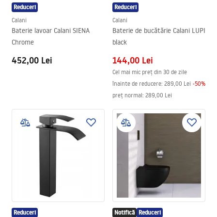
Reduceri
Reduceri
Calani
Calani
Baterie lavoar Calani SIENA
Baterie de bucătărie Calani LUPI
Chrome
black
452,00 Lei
144,00 Lei
Cel mai mic preț din 30 de zile
înainte de reducere:
289,00 Lei
-
50
%
preț normal
:
289,00 Lei
Reduceri
Notifică
Reduceri