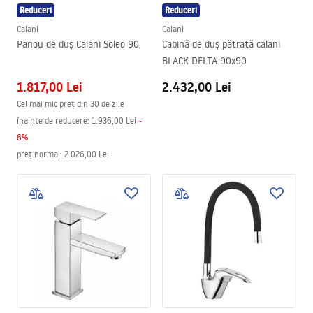
Reduceri
Reduceri
Calani
Calani
Panou de duș Calani Soleo 90
Cabină de duș pătrată calani
BLACK DELTA 90x90
1.817,00 Lei
2.432,00 Lei
Cel mai mic preț din 30 de zile
înainte de reducere:
1.936,00 Lei
-
6
%
preț normal
:
2.026,00 Lei