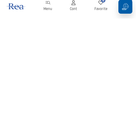
0
0
Menu
Cont
Favorite
Coș
Buletin informativ
Fii la curent cu noutățile și promoțiile!
Conectați-vă
Introducând și confirmând datele dvs., sunteți de acord să primiți
newsletterul în conformitate cu termenii stabiliți în
Regulament
.