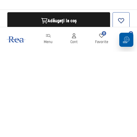
Adăugați la coș
0
0
Menu
Cont
Favorite
Coș
Buletin informativ
Fii la curent cu noutățile și promoțiile!
Conectați-vă
Introducând și confirmând datele dvs., sunteți de acord să primiți