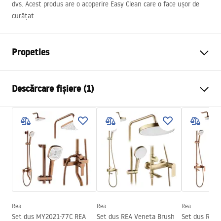
dvs. Acest produs are o acoperire Easy Clean care o face ușor de
curățat.
Propeties
Dimensiune (usa x perete)
100x80 cm
Descărcare fișiere (1)
Culoare
Auriu periat
Tip cabina
De colt
Manual
Culoare sticla
Transparent 6mm
Instrukcja Kabiny Montana.pdf
Tip de deschidere
Culisant
Montaj
de cada sau de podea
Inaltime (mm)
2005
mm
Directie cabina
Universal
Garantie
24 luni
Rea
Rea
Rea
Set dus MY2021-77C REA
Set dus REA Veneta Brush
Set dus REA
Acoperire Easy Clean
Da , pe o parte a geamului