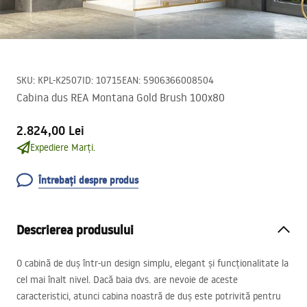
SKU
:
KPL-K2507
ID
:
10715
EAN
:
5906366008504
Cabina dus REA Montana Gold Brush 100x80
2.824,00 Lei
Expediere Marți.
Întrebați despre produs
Descrierea produsului
O cabină de duș într-un design simplu, elegant și funcționalitate la
cel mai înalt nivel. Dacă baia dvs. are nevoie de aceste
caracteristici, atunci cabina noastră de duș este potrivită pentru