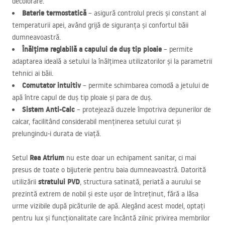
decolorare.
Baterie termostatică
– asigură controlul precis și constant al
temperaturii apei, având grijă de siguranța și confortul băii
dumneavoastră.
Înălțime reglabilă a capului de duș tip ploaie
– permite
adaptarea ideală a setului la înălțimea utilizatorilor și la parametrii
tehnici ai băii.
Comutator intuitiv
– permite schimbarea comodă a jetului de
apă între capul de duș tip ploaie și para de duș.
Sistem Anti-Calc
– protejează duzele împotriva depunerilor de
calcar, facilitând considerabil menținerea setului curat și
prelungindu-i durata de viață.
Rea Atrium
Setul
nu este doar un echipament sanitar, ci mai
presus de toate o bijuterie pentru baia dumneavoastră. Datorită
stratului
PVD
utilizării
, structura satinată, periată a aurului se
prezintă extrem de nobil și este ușor de întreținut, fără a lăsa
urme vizibile după picăturile de apă. Alegând acest model, optați
pentru lux și funcționalitate care încântă zilnic privirea membrilor