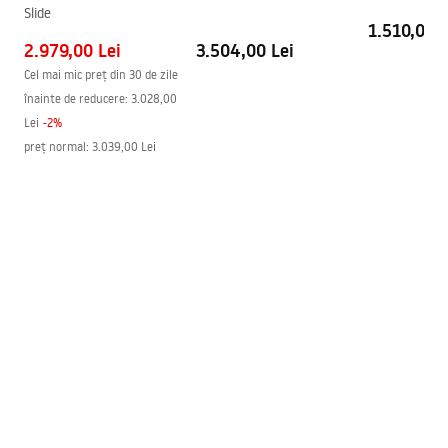
Tehnologia de acoperire
PVD
Slide
1.510,00 L
Distanța dintre racorduri
150
mm
2.979,00 Lei
Pielęgnacja
3.504,00 Lei
Garantie
5 ani
Pielegnacja.pdf
Cel mai mic preț din 30 de zile
înainte de reducere:
3.028,00
Lei
-
2
%
preț normal
:
3.039,00 Lei