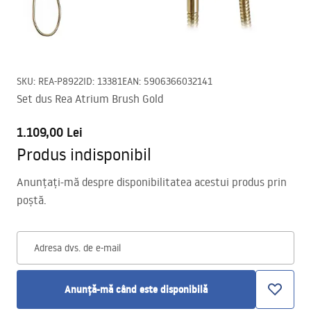
SKU
:
REA-P8922
ID
:
13381
EAN
:
5906366032141
Set dus Rea Atrium Brush Gold
1.109,00 Lei
Produs indisponibil
Anunțați-mă despre disponibilitatea acestui produs prin
poștă.
Adresa dvs. de e-mail
Anunță-mă când este disponibilă