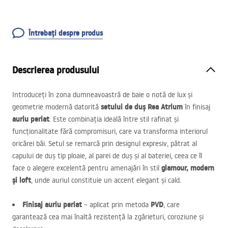
Întrebați despre produs
Descrierea produsului
Introduceți în zona dumneavoastră de baie o notă de lux și
setului de duș Rea Atrium
geometrie modernă datorită
în finisaj
auriu periat
. Este combinația ideală între stil rafinat și
funcționalitate fără compromisuri, care va transforma interiorul
oricărei băi. Setul se remarcă prin designul expresiv, pătrat al
capului de duș tip ploaie, al parei de duș și al bateriei, ceea ce îl
glamour, modern
face o alegere excelentă pentru amenajări în stil
și loft
, unde auriul constituie un accent elegant și cald.
Finisaj auriu periat
PVD
– aplicat prin metoda
, care
garantează cea mai înaltă rezistență la zgârieturi, coroziune și