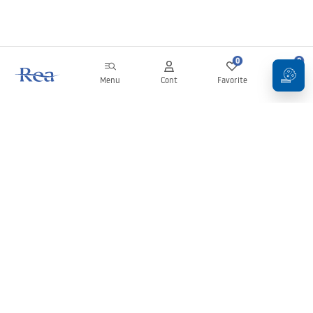
0
0
Menu
Cont
Favorite
Coș
Buletin informativ
Fii la curent cu noutățile și promoțiile!
Conectați-vă
Introducând și confirmând datele dvs., sunteți de acord să primiți
newsletterul în conformitate cu termenii stabiliți în
Regulament
.