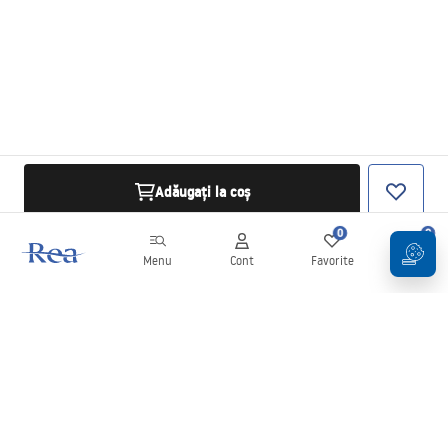
Adăugați la coș
0
0
Menu
Cont
Favorite
Coș
Buletin informativ
Fii la curent cu noutățile și promoțiile!