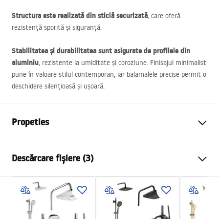
Structura este realizată din sticlă securizată
, care oferă
rezistență sporită și siguranță.
Stabilitatea și durabilitatea sunt asigurate de profilele din
aluminiu
, rezistente la umiditate și coroziune. Finisajul minimalist
pune în valoare stilul contemporan, iar balamalele precise permit o
deschidere silențioasă și ușoară.
Propeties
Dimensiune (usa x perete)
80x100 cm
Descărcare fișiere (3)
Culoare
Crom
Tip cabina
De colt
Warunki bezpieczeństwa
Culoare sticla
Transparent 4mm
WARUNKI BEZPIECZENSTWA KABINY DRZWI
Tip de deschidere
Batanta
PARAWANY.pdf