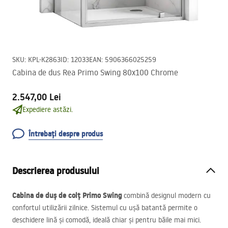
SKU
:
KPL-K2863
ID
:
12033
EAN
:
5906366025259
Cabina de dus Rea Primo Swing 80x100 Chrome
2.547,00 Lei
Expediere astăzi.
Întrebați despre produs
Descrierea produsului
Cabina de duș de colț Primo Swing
combină designul modern cu
confortul utilizării zilnice. Sistemul cu ușă batantă permite o
deschidere lină și comodă, ideală chiar și pentru băile mai mici.