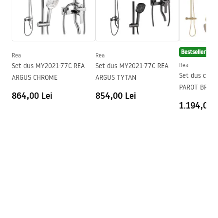
Seria
Primo
Montaj
de cada sau de podea
Instrucțiuni de montaj
Inaltime (mm)
1900
mm
Kabina Primo Swing.pdf
Bestseller
Directie cabina
Stang sau drept
Rea
Rea
Set dus MY2021-77C REA
Set dus MY2021-77C REA
Rea
Garantie
24 luni
Desen tehnic
Set dus cu t
ARGUS CHROME
ARGUS TYTAN
PRIMO SWING DOOR WITH SIDE PANEL.pdf
Acoperire Easy Clean
Nu
PAROT BRUS
864,00 Lei
854,00 Lei
1.194,00 