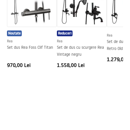
Seria
Bruno
Montaj
de cada sau de podea
Instrucțiuni de asamblare
Inaltime (mm)
1950
mm
Instrukcja_monta__u_Kabiny_BRUNO.pdf
Noutate
Reduceri
Directie cabina
Universal
Rea
Rea
Rea
Set de dus c
Garantie
24 luni
Condiții de garanție
Set dus Rea Foss Clif Titan
Set de dus cu scurgere Rea
Retro Old Bla
Warranty_Terms_and_Conditions_-
Acoperire Easy Clean
Nu
Vintage negru
1.279,00 L
_Shower_Doors__Enclosures__Panels__Bath_Screens_-
970,00 Lei
1.558,00 Lei
_24.pdf