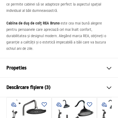
ce permite cabinei să se adapteze perfect la aspectul spațial
individual al băii dumneavoastră.
Cabina de duș de colț
REA
Bruno
este cea mai bună alegere
pentru persoanele care apreciază cel mai înalt confort,
durabilitatea și designul modern. Alegând marca
REA
, obțineți o
garanție a calității și o estetică impecabilă a băii care va bucura
ochiul ani de zile.
Propeties
Dimensiune (usa x perete)
90x90 cm
Descărcare fișiere (3)
Culoare
Auriu periat
Tip cabina
De colt
Warunki bezpieczeństwa
Culoare sticla
Transparent 6mm
WARUNKI BEZPIECZENSTWA KABINY DRZWI
Tip de deschidere
Batanta
PARAWANY.pdf