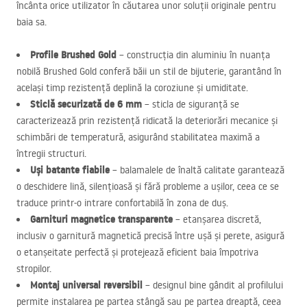
încânta orice utilizator în căutarea unor soluții originale pentru
baia sa.
Profile Brushed Gold
– construcția din aluminiu în nuanța
nobilă Brushed Gold conferă băii un stil de bijuterie, garantând în
același timp rezistență deplină la coroziune și umiditate.
Sticlă securizată de 6 mm
– sticla de siguranță se
caracterizează prin rezistență ridicată la deteriorări mecanice și
schimbări de temperatură, asigurând stabilitatea maximă a
întregii structuri.
Uși batante fiabile
– balamalele de înaltă calitate garantează
o deschidere lină, silențioasă și fără probleme a ușilor, ceea ce se
traduce printr-o intrare confortabilă în zona de duș.
Garnituri magnetice transparente
– etanșarea discretă,
inclusiv o garnitură magnetică precisă între ușă și perete, asigură
o etanșeitate perfectă și protejează eficient baia împotriva
stropilor.
Montaj universal reversibil
– designul bine gândit al profilului
permite instalarea pe partea stângă sau pe partea dreaptă, ceea