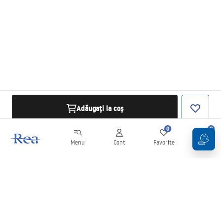
Adăugați la coș
0
0
Menu
Cont
Favorite
Coș
Buletin informativ
Fii la curent cu noutățile și promoțiile!