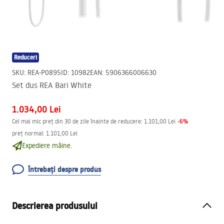
Reduceri
SKU
:
REA-P0895
ID
:
10982
EAN
:
5906366006630
Set dus REA Bari White
1.034,00 Lei
-
6
%
Cel mai mic preț din 30 de zile înainte de reducere:
1.101,00 Lei
preț normal
:
1.101,00 Lei
Expediere mâine.
Întrebați despre produs
Descrierea produsului