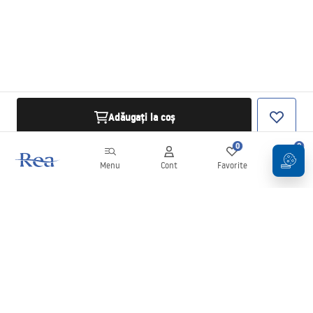
Adăugați la coș
0
0
Menu
Cont
Favorite
Coș
Buletin informativ
Fii la curent cu noutățile și promoțiile!