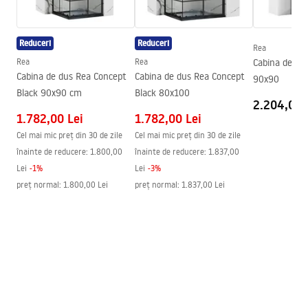
Înălțime max.
1050
mm
Warranty_Terms_and_Conditions_Faucets_-_5.pdf
Pipa cadă
Da, fixă
Reduceri
Reduceri
Reglare a presiunii
Da Nu
Rea
Instrucțiuni de asamblare
Rea
Rea
Cabina de du
Sistem Anti-Calc
Da
shower_set.pdf
Cabina de dus Rea Concept
Cabina de dus Rea Concept
90x90
Distanța dintre racorduri
150
mm
Black 90x90 cm
Black 80x100
2.204,00 
Garantie
24 luni
1.782,00 Lei
1.782,00 Lei
Cel mai mic preț din 30 de zile
Cel mai mic preț din 30 de zile
înainte de reducere:
1.800,00
înainte de reducere:
1.837,00
Lei
-
1
%
Lei
-
3
%
preț normal
:
1.800,00 Lei
preț normal
:
1.837,00 Lei