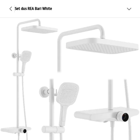
Set dus REA Bari White