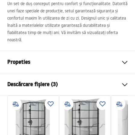
Un set de duș conceput pentru confort și funcționalitate. Datorită
unei faze speciale de producție, setul garantează siguranța și
confortul maxim în utilizarea de zi cu zi. Designul unic și calitatea
înaltă a materialelor utilizate garantează durabilitatea și
fiabilitatea timp de mulți ani. Vă invităm să vizualizați oferta
noastră.
Propeties
Culoare
Alb
Descărcare fișiere (3)
Material
Alamă, ABS
Tip baterie
Monocomandă
Informații de siguranță
Metodă de montaj
Suprafaţă
Safety_Information_Shower_set.pdf
Reglare înălțime
Da
Înălțime min.
700
mm
Condiții de garanție