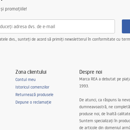
 și promoțiile!
ele dvs., sunteți de acord să primiți newsletterul în conformitate cu terme
Zona clientului
Despre noi
Marca REA a debutat pe piaț
Contul meu
1993.
Istoricul comenzilor
Returnează produsele
De atunci, ca răspuns la nevo
Depune o reclamație
dumneavoastră, ne completă
produse noi, de înaltă calitat
Suntem specializați în produc
de articole din domeniul arm