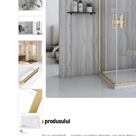
Vase WC si Bideuri
Lavoare
Cazi cu paravane
Baterii sanitare
Dusuri
Bucatarie
Accesorii și mobilier pentru baie
Descrierea produsului