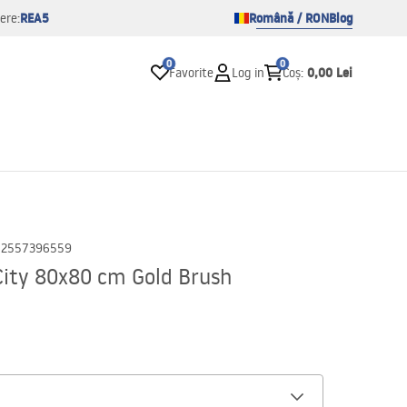
REA5
Română / RON
Blog
ere:
0
0
0,00 Lei
Favorite
Log in
Coș
:
02557396559
City 80x80 cm Gold Brush