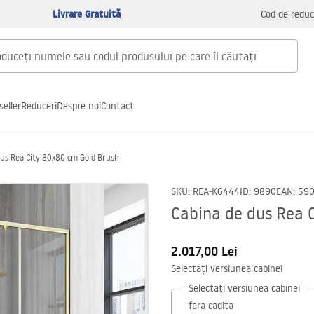
Livrare Gratuită
Cod de reduc
seller
Reduceri
Despre noi
Contact
dus Rea City 80x80 cm Gold Brush
SKU
:
REA-K6444
ID
:
9890
EAN
:
59
Cabina de dus Rea 
2.017,00 Lei
Selectați versiunea cabinei
Selectați versiunea cabinei