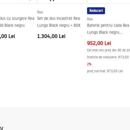
Reduceri
Rea
dus cu scurgere Rea
Set de dus incastrat Rea
Rea
ld Black negru
Lungo Black negru + BOX
Baterie pentru cada Rea
Lungo Black negru
,00 Lei
1.304,00 Lei
incastrabila + BOX
952,00 Lei
Cel mai mic preț din 30 de zi
înainte de reducere:
973,00 
2
%
preț normal
:
973,00 Lei
iv