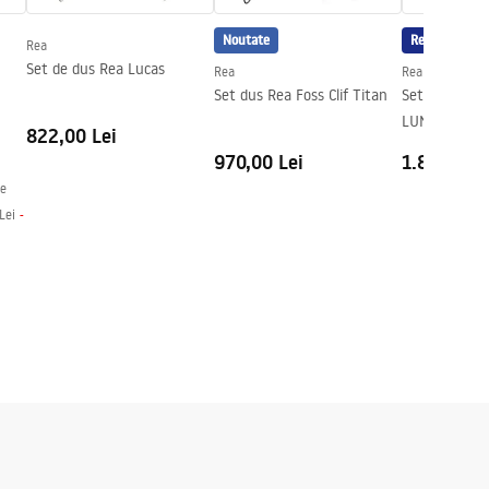
Noutate
Reduceri
Rea
Set de dus Rea Lucas
Rea
Rea
Set dus Rea Foss Clif Titan
Set de duș in
LUNGO Auriu 
822,00 Lei
Termostat
970,00 Lei
1.800,00 L
le
Lei
-