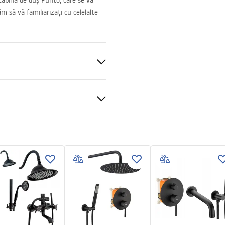
 cabina de duș Punto, care se va
 să vă familiarizați cu celelalte
t 4mm, Transparent 5mm
 de podea