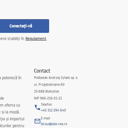
Conectați-vă
nii stabiliți în
Regulament
.
Contact
a poloneză în
Podlasiak Andrzej Cylwik sp. k.
ul. Przędzalniana 60
15-688 Białystok
ile
NIP 966-216-01-21
Telefon
m oferta cu
+40 312 294 640
e și la modă.
E-mail
ția și importul
birou@baie-rea.ro
ăturilor pentru