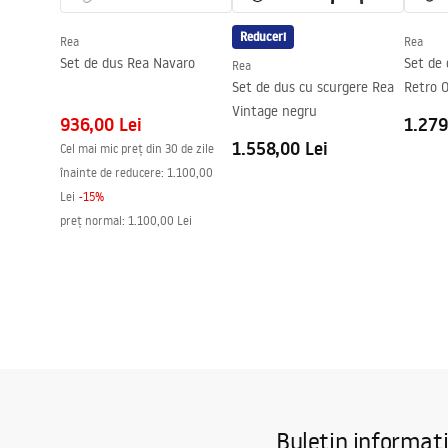
Garantie
24 luni
Reduceri
Rea
Rea
Acoperire Easy Clean
Nu
Set de dus Rea Navaro
Set de 
Rea
Set de dus cu scurgere Rea
Retro O
Vintage negru
936,00 Lei
1.279
1.558,00 Lei
Cel mai mic preț din 30 de zile
înainte de reducere:
1.100,00
Lei
-
15
%
preț normal
:
1.100,00 Lei
Buletin informat