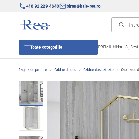
+40 31 229 4640
birou@baie-rea.ro
PREMIUM
Noutăți
Best
Toate categoriile
Pagina de pornire
Cabine de dus
Cabine dus patrate
Cabina de 
Cabine de dus
Usi pentru cabine de dus
Cadite de dus
Rigole Liniare