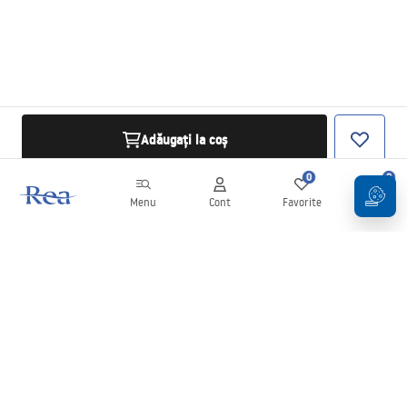
Adăugați la coș
0
0
Menu
Cont
Favorite
Coș
Buletin informativ
Fii la curent cu noutățile și promoțiile!