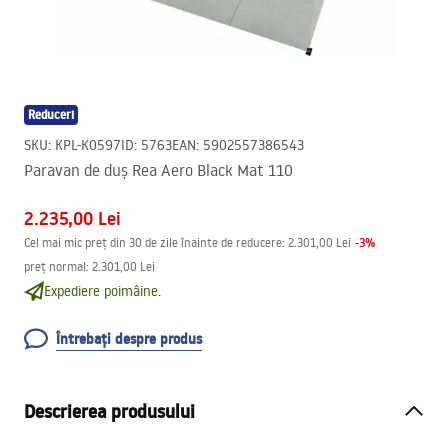
Reduceri
SKU
:
KPL-K0597
ID
:
5763
EAN
:
5902557386543
Paravan de duș Rea Aero Black Mat 110
2.235,00 Lei
-
3
%
Cel mai mic preț din 30 de zile înainte de reducere:
2.301,00 Lei
preț normal
:
2.301,00 Lei
Expediere poimâine.
Întrebați despre produs
Descrierea produsului