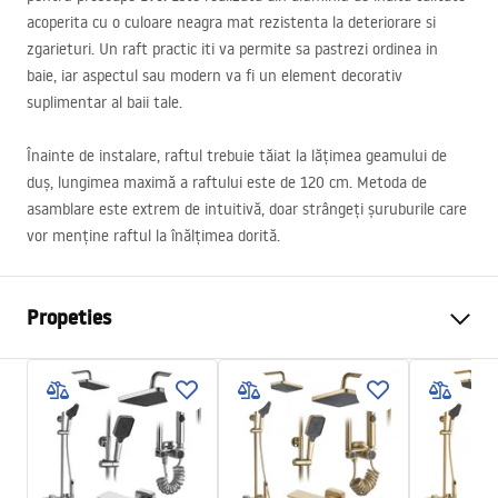
acoperita cu o culoare neagra mat rezistenta la deteriorare si
zgarieturi. Un raft practic iti va permite sa pastrezi ordinea in
baie, iar aspectul sau modern va fi un element decorativ
suplimentar al baii tale.
Înainte de instalare, raftul trebuie tăiat la lățimea geamului de
duș, lungimea maximă a raftului este de 120 cm. Metoda de
asamblare este extrem de intuitivă, doar strângeți șuruburile care
vor menține raftul la înălțimea dorită.
Propeties
Dimensiune (usa x perete)
110
Culoare
Negru
Tip cabina
Walk-in
Culoare sticla
Transparent 8mm