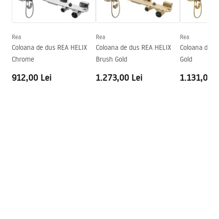
Seria
Aero
Inaltime (mm)
1950
mm
Rea
Rea
Rea
Directie cabina
Universal
Coloana de dus REA HELIX
Coloana de dus REA HELIX
Coloana de d
Garantie
24 luni
Chrome
Brush Gold
Gold
912,00 Lei
1.273,00 Lei
1.131,00 L