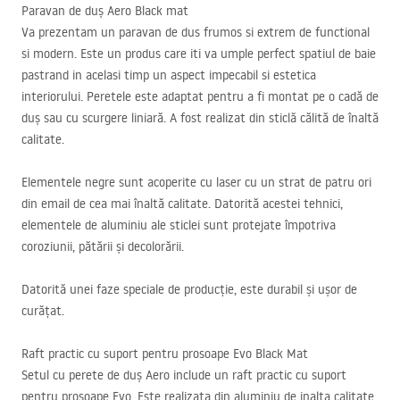
Paravan de duș Aero Black mat
Va prezentam un paravan de dus frumos si extrem de functional
si modern. Este un produs care iti va umple perfect spatiul de baie
pastrand in acelasi timp un aspect impecabil si estetica
interiorului. Peretele este adaptat pentru a fi montat pe o cadă de
duș sau cu scurgere liniară. A fost realizat din sticlă călită de înaltă
calitate.
Elementele negre sunt acoperite cu laser cu un strat de patru ori
din email de cea mai înaltă calitate. Datorită acestei tehnici,
elementele de aluminiu ale sticlei sunt protejate împotriva
coroziunii, pătării și decolorării.
Datorită unei faze speciale de producție, este durabil și ușor de
curățat.
Raft practic cu suport pentru prosoape Evo Black Mat
Setul cu perete de duș Aero include un raft practic cu suport
pentru prosoape Evo. Este realizata din aluminiu de inalta calitate