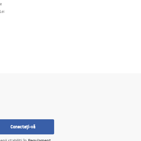
le
Lei
Conectați-vă
nii stabiliți în
Regulament
.