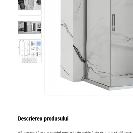
Vase WC si Bideuri
Lavoare
Cazi cu paravane
Baterii sanitare
Dusuri
Bucatarie
Accesorii și mobilier pentru baie
Descrierea produsului