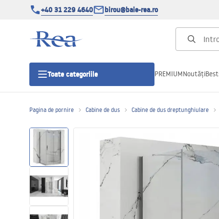
+40 31 229 4640
birou@baie-rea.ro
PREMIUM
Noutăți
Best
Toate categoriile
Pagina de pornire
Cabine de dus
Cabine de dus dreptunghiulare
Cabine de dus
Usi pentru cabine de dus
Cadite de dus
Rigole Liniare