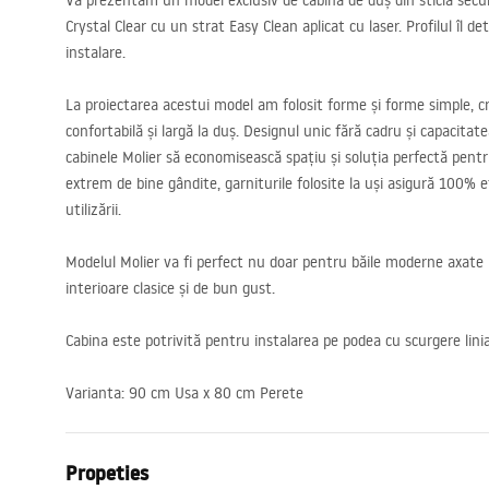
Vă prezentăm un model exclusiv de cabină de duș din sticlă securi
Crystal Clear cu un strat Easy Clean aplicat cu laser. Profilul îl d
instalare.
La proiectarea acestui model am folosit forme și forme simple, c
confortabilă și largă la duș. Designul unic fără cadru și capacitat
cabinele Molier să economisească spațiu și soluția perfectă pentru 
extrem de bine gândite, garniturile folosite la uși asigură 100% et
utilizării.
Modelul Molier va fi perfect nu doar pentru băile moderne axate 
interioare clasice și de bun gust.
Cabina este potrivită pentru instalarea pe podea cu scurgere lini
Varianta: 90 cm Usa x 80 cm Perete
Propeties