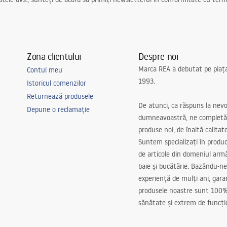
Zona clientului
Despre noi
Marca REA a debutat pe piaț
Contul meu
1993.
Istoricul comenzilor
Returnează produsele
De atunci, ca răspuns la nevo
Depune o reclamație
dumneavoastră, ne completă
produse noi, de înaltă calitat
Suntem specializați în produc
de articole din domeniul arm
baie și bucătărie. Bazându-ne
experiență de mulți ani, gar
produsele noastre sunt 100%
sănătate și extrem de funcți