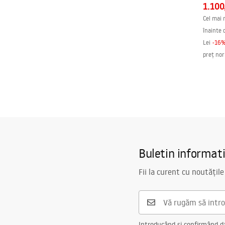
1.100
Cel mai 
înainte 
Lei
-
16
preț no
Buletin informat
Fii la curent cu noutățile
Introducând și confirmând dat