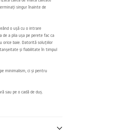
zată călită de înaltă calitate
eterminați singur înainte de
reând o ușă cu o intrare
ea de a plia ușa pe perete fac ca
orice baie. Datorită soluțiilor
anșeitate și fiabilitate în timpul
pe minimalism, ci și pentru
ară sau pe o cadă de duș.