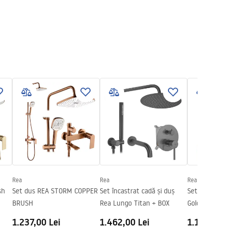
Rea
Rea
Rea
sh
Set dus REA STORM COPPER
Set încastrat cadă și duș
Set dus REA
BRUSH
Rea Lungo Titan + BOX
Gold
1.237,00 Lei
1.462,00 Lei
1.115,00 L