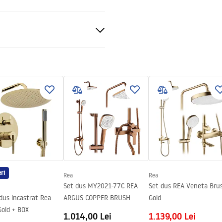
nt 6mm
 de podea
arte a geamului
ri
Rea
Rea
Set dus MY2021-77C REA
Set dus REA Veneta Bru
dus incastrat Rea
ARGUS COPPER BRUSH
Gold
Gold + BOX
1.014,00 Lei
1.139,00 Lei