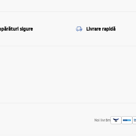
părături sigure
Livrare rapidă
Noi livrăm