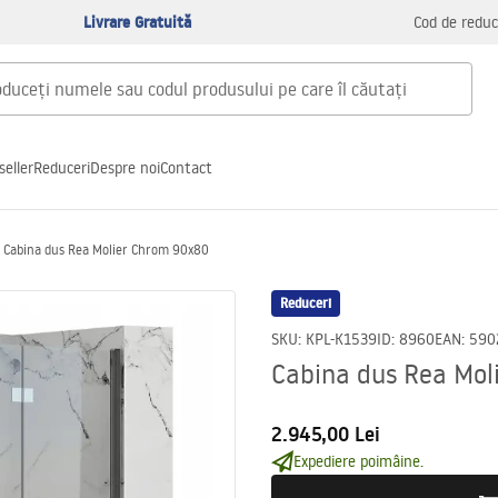
Livrare Gratuită
Cod de reduc
seller
Reduceri
Despre noi
Contact
Cabina dus Rea Molier Chrom 90x80
Reduceri
SKU
:
KPL-K1539
ID
:
8960
EAN
:
590
Cabina dus Rea Mol
2.945,00 Lei
Expediere poimâine.