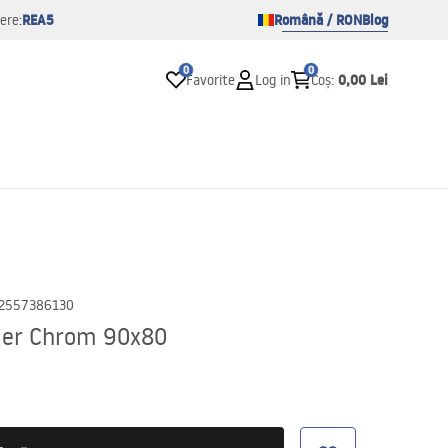
REA5
Română / RON
Blog
ere:
0
0
0,00 Lei
Favorite
Log in
Coș
:
2557386130
ier Chrom 90x80