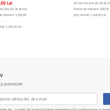
,00 Lei
Cel mai mic preț din 30 de zi
mic preț din 30 de zile
înainte de reducere:
928,00 
de reducere:
1.316,00
preț normal
:
1.146,00 Lei
%
rmal
:
1.316,00 Lei
iv
 și promoțiile!
ele dvs., sunteți de acord să primiți newsletterul în conformitate cu terme