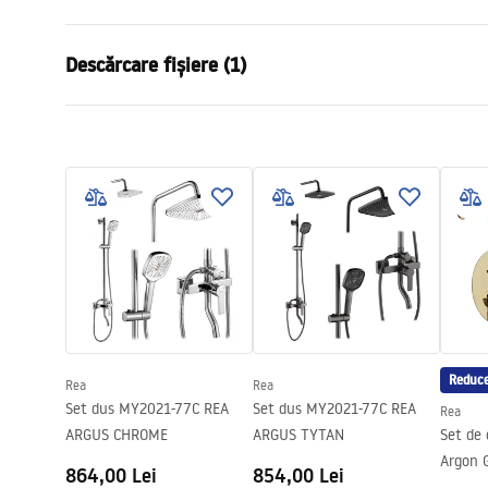
Dimensiune (usa x perete)
90x80 cm
Descărcare fișiere (1)
Culoare
Crom
Tip cabina
De colt
shower manual
Culoare sticla
Transpare
shower manual.pdf
Tip de deschidere
Pliabil
Montaj
de cada sau
Inaltime (mm)
1900
mm
Directie cabina
Universal
Garantie
24 luni
Acoperire Easy Clean
Da , pe o p
Reduce
Rea
Rea
Set dus MY2021-77C REA
Set dus MY2021-77C REA
Rea
ARGUS CHROME
ARGUS TYTAN
Set de 
Argon 
864,00 Lei
854,00 Lei