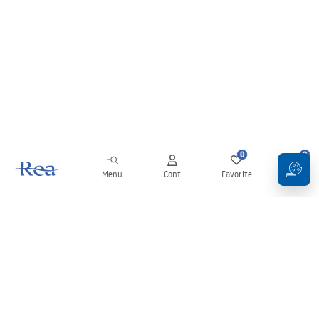
0
0
Menu
Cont
Favorite
Coș
Buletin informativ
Fii la curent cu noutățile și promoțiile!