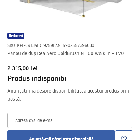
Reduceri
SKU
:
KPL-09134
ID
:
9259
EAN
:
5902557396030
Panou de duș Rea Aero GoldBrush N 100 Walk In + EVO
2.315,00 Lei
Produs indisponibil
Anunțați-mă despre disponibilitatea acestui produs prin
poștă.
Adresa dvs. de e-mail
Anunță-mă când este disponibilă