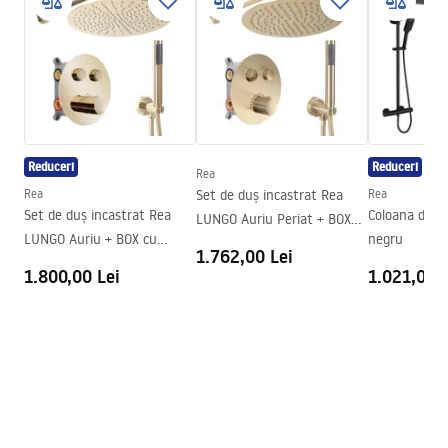
Culoare
Gold
Tip cabina
Walk-in
Culoare sticla
Transparent 8mm
Seria
Aero
Montaj
de cada sau de podea
Reduceri
Reduceri
Rea
Inaltime (mm)
1950
mm
Rea
Set de duș incastrat Rea
Rea
Directie cabina
Universal
Set de duș incastrat Rea
Coloana de d
LUNGO Auriu Periat + BOX
LUNGO Auriu + BOX cu
negru
cu termostat
Garantie
24 luni
1.762,00 Lei
Termostat
1.800,00 Lei
1.021,00 L
Acoperire Easy Clean
Da , pe o parte a geamului