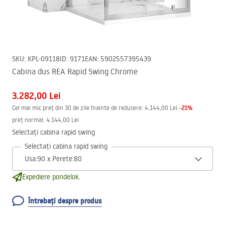
SKU
:
KPL-09118
ID
:
9171
EAN
:
5902557395439
Cabina dus REA Rapid Swing Chrome
3.282,00 Lei
-
21
%
Cel mai mic preț din 30 de zile înainte de reducere:
4.144,00 Lei
preț normal
:
4.144,00 Lei
Selectați cabina rapid swing
Selectați cabina rapid swing
Expediere pondelok.
Întrebați despre produs