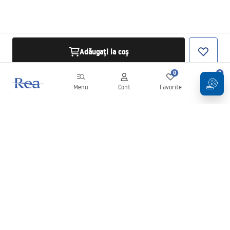
Adăugați la coș
0
0
Menu
Cont
Favorite
Coș
Buletin informativ
Fii la curent cu noutățile și promoțiile!
Conectați-vă