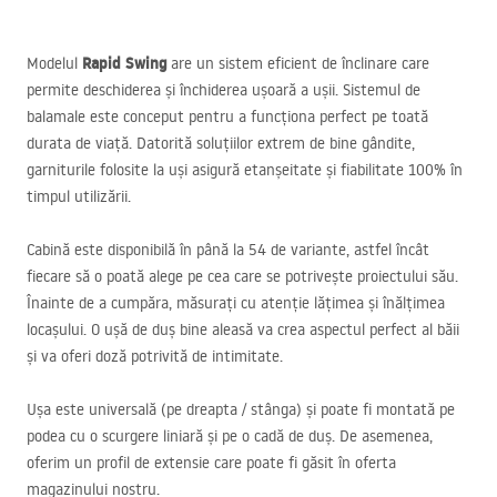
Rapid Swing
Modelul
are un sistem eficient de înclinare care
permite deschiderea și închiderea ușoară a ușii. Sistemul de
balamale este conceput pentru a funcționa perfect pe toată
durata de viață. Datorită soluțiilor extrem de bine gândite,
garniturile folosite la uși asigură etanșeitate și fiabilitate 100% în
timpul utilizării.
Cabină este disponibilă în până la 54 de variante, astfel încât
fiecare să o poată alege pe cea care se potrivește proiectului său.
Înainte de a cumpăra, măsurați cu atenție lățimea și înălțimea
locașului. O ușă de duș bine aleasă va crea aspectul perfect al băii
și va oferi doză potrivită de intimitate.
Ușa este universală (pe dreapta / stânga) și poate fi montată pe
podea cu o scurgere liniară și pe o cadă de duș. De asemenea,
oferim un profil de extensie care poate fi găsit în oferta
magazinului nostru.