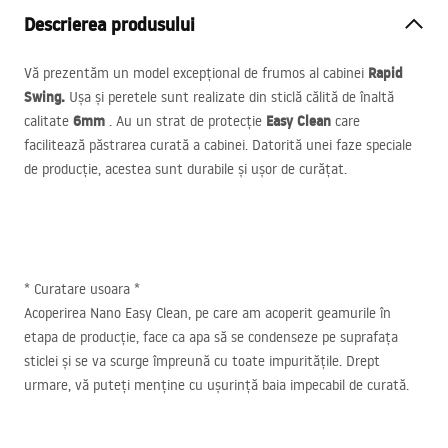
Descrierea produsului
Rapid
Vă prezentăm un model excepțional de frumos al cabinei
Swing.
Ușa și peretele sunt realizate din sticlă călită de înaltă
6mm
Easy Clean
calitate
. Au un strat de protecție
care
facilitează păstrarea curată a cabinei. Datorită unei faze speciale
de producție, acestea sunt durabile și ușor de curățat.
* Curatare usoara *
Acoperirea Nano Easy Clean, pe care am acoperit geamurile în
etapa de producție, face ca apa să se condenseze pe suprafața
sticlei și se va scurge împreună cu toate impuritățile. Drept
urmare, vă puteți menține cu ușurință baia impecabil de curată.