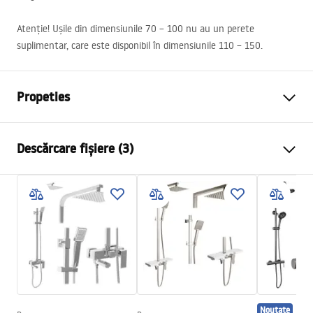
Atenție! Ușile din dimensiunile 70 – 100 nu au un perete
suplimentar, care este disponibil în dimensiunile 110 – 150.
Propeties
Dimensiune (usa x perete)
90x90 cm, 100x100 cm,
Descărcare fișiere (3)
90x80 cm, 90x100 cm,
100x80 cm, 100x90 cm
Culoare
Crom
shower manual
Tip cabina
De perete
shower manual.pdf
Culoare sticla
Transparent 6mm
Tip de deschidere
Batanta
Manual
rapid swing przyscienna.pdf
Montaj
de cada sau de podea
Inaltime (mm)
1950
mm
Noutate