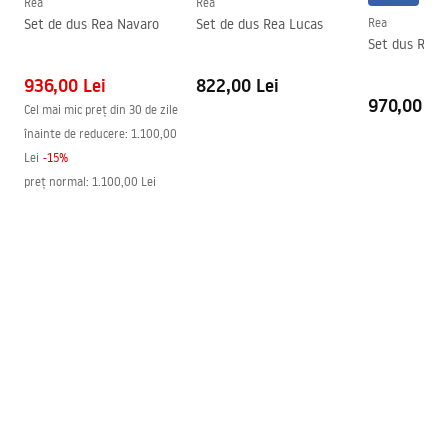
Rea
Rea
Manual+
Directie cabina
Universal
Set de dus Rea Navaro
Set de dus Rea Lucas
Rea
rapid swing z scianka przyscienna.pdf
Set dus Rea F
Garantie
24 luni
Acoperire Easy Clean
Da , pe o parte a geamului
936,00 Lei
822,00 Lei
970,00 Le
Cel mai mic preț din 30 de zile
înainte de reducere:
1.100,00
Lei
-
15
%
preț normal
:
1.100,00 Lei