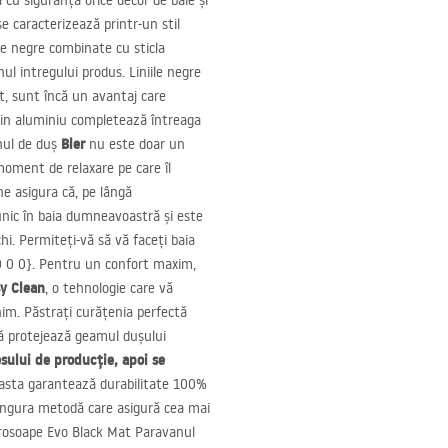
cu siguranță orice decor de baie și
e caracterizează printr-un stil
ele negre combinate cu sticla
ul intregului produs. Liniile negre
at, sunt încă un avantaj care
l din aluminiu completează întreaga
Bler
nul de duș
nu este doar un
oment de relaxare pe care îl
ne asigura că, pe lângă
 unic în baia dumneavoastră și este
i. Permiteți-vă să vă faceți baia
0 0 0}. Pentru un confort maxim,
y Clean
, o tehnologie care vă
im. Păstrați curățenia perfectă
usă protejează geamul dușului
sului de producție, apoi se
sta garantează durabilitate 100%
 singura metodă care asigură cea mai
u prosoape Evo Black Mat Paravanul