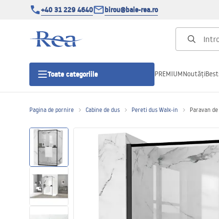
+40 31 229 4640
birou@baie-rea.ro
PREMIUM
Noutăți
Best
Toate categoriile
Pagina de pornire
Cabine de dus
Pereti dus Walk-in
Paravan de 
Cabine de dus
Usi pentru cabine de dus
Cadite de dus
Rigole Liniare