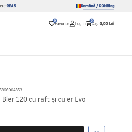
REA5
Română / RON
Blog
ere:
0
0
0,00 Lei
Favorite
Log in
Coș
:
6366004353
Bler 120 cu raft și cuier Evo