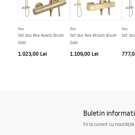
Directie cabina
Universal
Garantie
24 luni
Rea
Rea
Rea
Set dus Rea Avanti Brush
Set dus Rea Atrium Brush
Set du
Gold
Gold
1.023,00 Lei
1.109,00 Lei
777,0
Buletin informat
Fii la curent cu noutățile