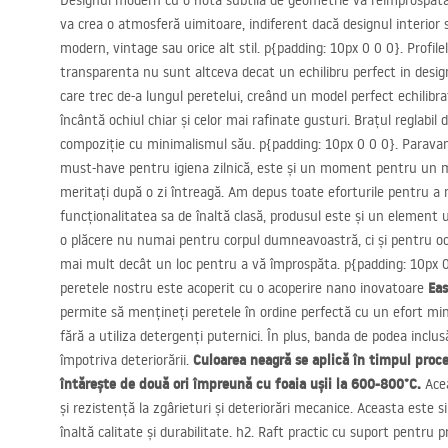
Designul modern cu o notă subtilă de geometrie va reîmprospăta 
va crea o atmosferă uimitoare, indiferent dacă designul interior s
modern, vintage sau orice alt stil. p{padding: 10px 0 0 0}. Profil
transparenta nu sunt altceva decat un echilibru perfect in design
care trec de-a lungul peretelui, creând un model perfect echilibr
încântă ochiul chiar și celor mai rafinate gusturi. Brațul reglabi
compoziție cu minimalismul său. p{padding: 10px 0 0 0}. Parava
must-have pentru igiena zilnică, este și un moment pentru un m
meritați după o zi întreagă. Am depus toate eforturile pentru a 
funcționalitatea sa de înaltă clasă, produsul este și un element
o plăcere nu numai pentru corpul dumneavoastră, ci și pentru och
mai mult decât un loc pentru a vă împrospăta. p{padding: 10px 
Eas
peretele nostru este acoperit cu o acoperire nano inovatoare
permite să mențineți peretele în ordine perfectă cu un efort min
fără a utiliza detergenți puternici. În plus, banda de podea incl
Culoarea neagră se aplică în timpul proce
împotriva deteriorării.
întărește de două ori împreună cu foaia ușii la 600-800°C.
Acea
și rezistență la zgârieturi și deteriorări mecanice. Aceasta este
înaltă calitate și durabilitate. h2. Raft practic cu suport pentr