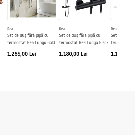
Rea
Rea
Rea
Set de duș fără pipă cu
Set de duș fără pipă cu
Set de duș fă
termostat Rea Lungo Gold
termostat Rea Lungo Black
termostat R
1.265,00 Lei
1.180,00 Lei
1.180,00 L