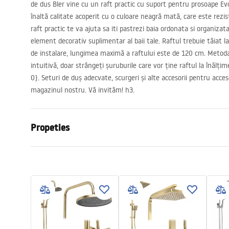
de dus Bler vine cu un raft practic cu suport pentru prosoape Evo
înaltă calitate acoperit cu o culoare neagră mată, care este rezist
raft practic te va ajuta sa iti pastrezi baia ordonata si organizat
element decorativ suplimentar al baii tale. Raftul trebuie tăiat 
de instalare, lungimea maximă a raftului este de 120 cm. Metod
intuitivă, doar strângeți șuruburile care vor ține raftul la înălți
0}. Seturi de duș adecvate, scurgeri și alte accesorii pentru acceso
magazinul nostru. Vă invităm! h3.
Propeties
Dimensiune (usa x perete)
120
Culoare
Negru
Tip cabina
Walk-in
Culoare sticla
Transpare
Seria
Bler