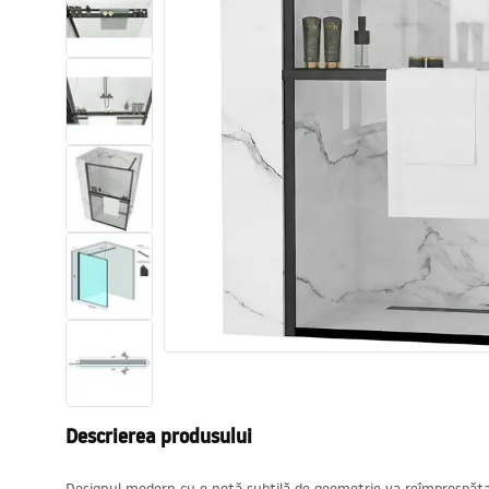
Vase WC si Bideuri
Lavoare
Cazi cu paravane
Baterii sanitare
Dusuri
Bucatarie
Accesorii și mobilier pentru baie
Descrierea produsului