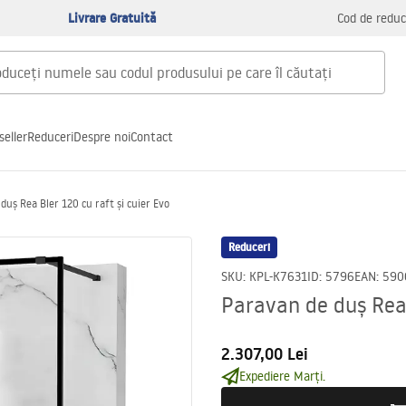
Livrare Gratuită
Cod de reduc
seller
Reduceri
Despre noi
Contact
duș Rea Bler 120 cu raft și cuier Evo
Reduceri
SKU
:
KPL-K7631
ID
:
5796
EAN
:
590
Paravan de duș Rea 
2.307,00 Lei
Expediere Marți.