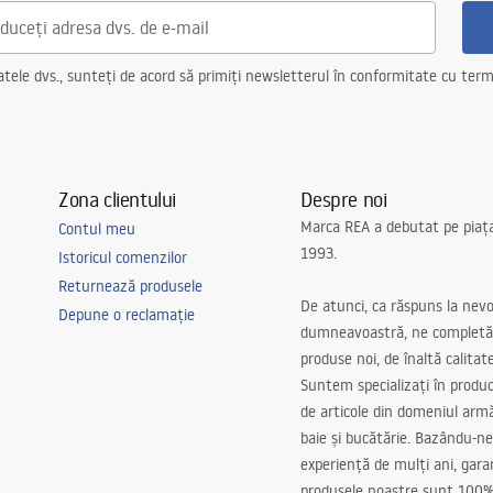
ele dvs., sunteți de acord să primiți newsletterul în conformitate cu terme
Zona clientului
Despre noi
Marca REA a debutat pe piaț
Contul meu
1993.
Istoricul comenzilor
Returnează produsele
De atunci, ca răspuns la nevo
Depune o reclamație
dumneavoastră, ne completă
produse noi, de înaltă calitat
Suntem specializați în produc
de articole din domeniul arm
baie și bucătărie. Bazându-ne
experiență de mulți ani, gar
produsele noastre sunt 100%