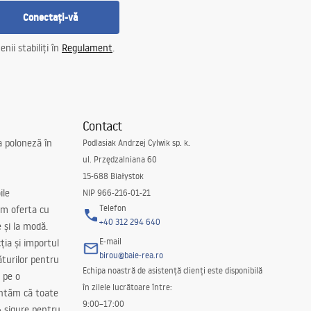
Conectați-vă
nii stabiliți în
Regulament
.
Contact
a poloneză în
Podlasiak Andrzej Cylwik sp. k.
ul. Przędzalniana 60
15-688 Białystok
ile
NIP 966-216-01-21
Telefon
m oferta cu
+40 312 294 640
e și la modă.
E-mail
ția și importul
birou@baie-rea.ro
ăturilor pentru
Echipa noastră de asistență clienți este disponibilă
 pe o
în zilele lucrătoare între:
antăm că toate
9:00–17:00
 sigure pentru