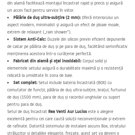
din alamă facilitează montajul încastrat rapid și precis și asigură
un acces facil pentru service în viitor.
Pălărie de duș ultra-subțire (2 mm):
Oferă interiorului un
aspect modern, minimalist și asigură un efect de ploaie moale,
extrem de relaxant („rain shower”).
Sistem Anti-Calc:
Duzele din silicon previn eficient depunerile
de calcar pe pălăria de duș și pe para de duș, facilitând semnificativ
menținerea acestora într-o curățenie perfectă.
Fabricat din alamă și oțel inoxidabil:
Corpul solid și
elementele setului asigură o durabilitate maximă și o rezistență
ridicată la umiditate în zona de baie.
Set complet:
Setul include bateria încastrată (
BOX
) cu
comutator de funcții, pălăria de duș ultra-subțire, brațul, furtunul
de duș (1500 mm), para de duș și racordul unghiular cu suport
pentru para de duș.
Rea Venti Aur Lucios
Setul de duș încastrat
este o alegere
excelentă pentru cei care caută soluții neconvenționale și extrem
de rafinate. Datorită sistemului de instalare ascuns Box, stratului
strălucitor și detaliilor elegante, frezate, acest set va deveni o