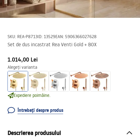
SKU
:
REA-P8713
ID
:
13529
EAN
:
5906366027628
Set de dus incastrat Rea Venti Gold + BOX
1.014,00 Lei
Alegeți varianta
Expediere poimâine.
Întrebați despre produs
Descrierea produsului