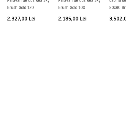
Paravan de dus Rea Sky
Paravan de dus Rea Sky
Cabina de dus
Garantie
5 ani
shower_set.pdf
Brush Gold 120
Brush Gold 100
80x80 Brush 
2.327,00 Lei
2.185,00 Lei
3.502,00 
Pielęgnacja
Pielegnacja.pdf