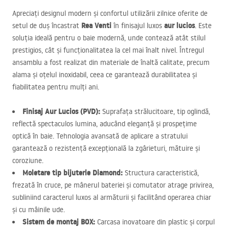
Apreciați designul modern și confortul utilizării zilnice oferite de
Rea Venti
aur lucios
setul de duș încastrat
în finisajul luxos
. Este
soluția ideală pentru o baie modernă, unde contează atât stilul
prestigios, cât și funcționalitatea la cel mai înalt nivel. Întregul
ansamblu a fost realizat din materiale de înaltă calitate, precum
alama și oțelul inoxidabil, ceea ce garantează durabilitatea și
fiabilitatea pentru mulți ani.
Finisaj Aur Lucios (
PVD
):
Suprafața strălucitoare, tip oglindă,
reflectă spectaculos lumina, aducând eleganță și prospețime
optică în baie. Tehnologia avansată de aplicare a stratului
garantează o rezistență excepțională la zgârieturi, mătuire și
coroziune.
Moletare tip bijuterie Diamond:
Structura caracteristică,
frezată în cruce, pe mânerul bateriei și comutator atrage privirea,
subliniind caracterul luxos al armăturii și facilitând operarea chiar
și cu mâinile ude.
Sistem de montaj
BOX
:
Carcasa inovatoare din plastic și corpul