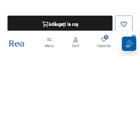
Adăugați la coș
0
0
Menu
Cont
Favorite
Coș
Buletin informativ
Fii la curent cu noutățile și promoțiile!
Conectați-vă
Introducând și confirmând datele dvs., sunteți de acord să primiți