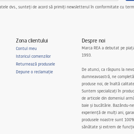
ele dvs., sunteți de acord să primiți newsletterul în conformitate cu terme
Zona clientului
Despre noi
Marca REA a debutat pe piaț
Contul meu
1993.
Istoricul comenzilor
Returnează produsele
De atunci, ca răspuns la nevo
Depune o reclamație
dumneavoastră, ne completă
produse noi, de înaltă calitat
Suntem specializați în produc
de articole din domeniul arm
baie și bucătărie. Bazându-ne
experiență de mulți ani, gar
produsele noastre sunt 100%
sănătate și extrem de funcți