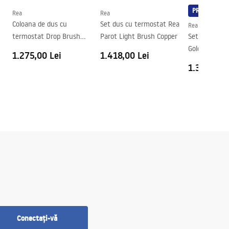
PREMIUM
Rea
Rea
Coloana de dus cu
Set dus cu termostat Rea
Rea
termostat Drop Brush
Parot Light Brush Copper
Set dus Rea 
Copper
Gold
1.275,00 Lei
1.418,00 Lei
1.360,00 L
Conectați-vă