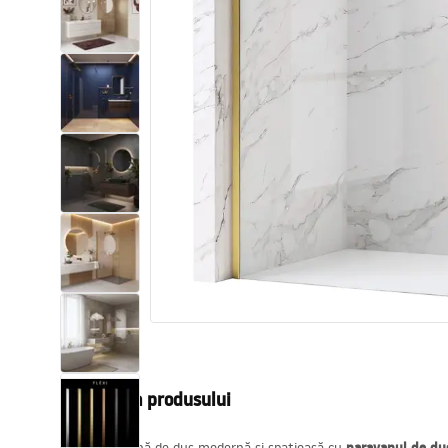
Vase WC si Bideuri
Lavoare
Cazi cu paravane
Baterii sanitare
Dusuri
Bucatarie
Accesorii și mobilier pentru baie
Descrierea produsului