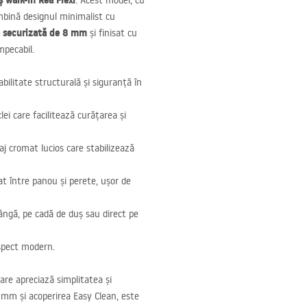
 walk-in Rea Flexi
. Acest model, cu
mbină designul minimalist cu
ă securizată de 8 mm
și finisat cu
mpecabil.
abilitate structurală și siguranță în
lei care facilitează curățarea și
aj cromat lucios care stabilizează
t între panou și perete, ușor de
ngă, pe cadă de duș sau direct pe
aspect modern.
are apreciază simplitatea și
8 mm și acoperirea Easy Clean, este