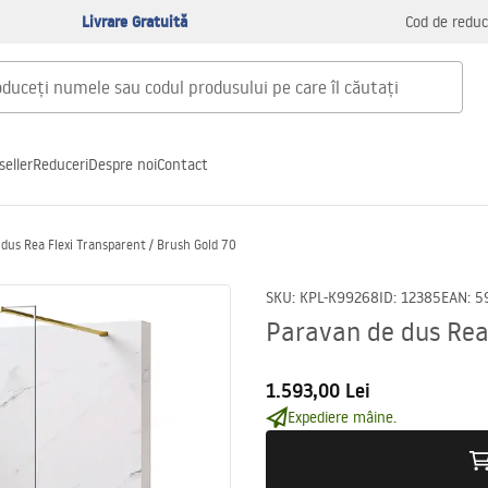
Livrare Gratuită
Cod de reduc
seller
Reduceri
Despre noi
Contact
dus Rea Flexi Transparent / Brush Gold 70
SKU
:
KPL-K99268
ID
:
12385
EAN
:
5
Paravan de dus Rea 
1.593,00 Lei
Expediere mâine.