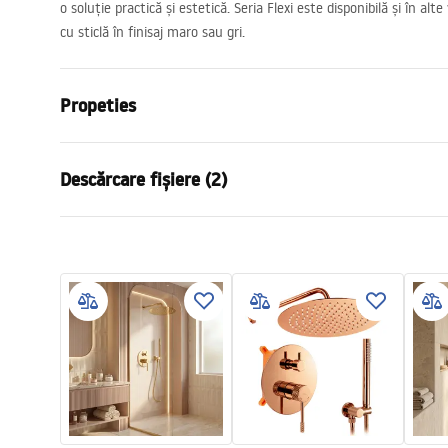
o soluție practică și estetică. Seria Flexi este disponibilă și în alte
cu sticlă în finisaj maro sau gri.
Propeties
Dimensiune (usa x perete)
70
Descărcare fișiere (2)
Culoare
Auriu periat
Tip cabina
Walk-in
Informații de siguranță
Instr
Culoare sticla
Transpare
WARUNKI BEZPIECZENSTWA
Instru
Seria
Flexi
KABINY DRZWI PARAWANY.pdf
xi.pdf
Montaj
de cada sau
Inaltime (mm)
1950
mm
Directie cabina
Universal
Garantie
24 luni
Acoperire Easy Clean
Da , pe o p