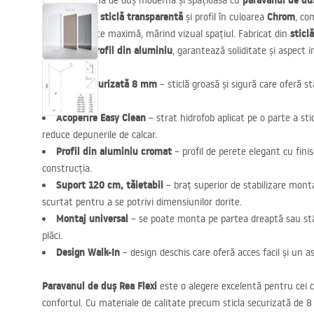
paravanul de duș
Creează o zonă de duș modernă și spațioasă cu
sticlă transparentă
Chrom
un panou din
și profil în culoarea
, co
sticl
funcționalitate maximă, mărind vizual spațiul. Fabricat din
profil din aluminiu
un elegant
, garantează soliditate și aspect i
Sticlă securizată 8 mm
– sticlă groasă și sigură care oferă st
utilizare.
Acoperire Easy Clean
– strat hidrofob aplicat pe o parte a stic
reduce depunerile de calcar.
Profil din aluminiu cromat
– profil de perete elegant cu finis
construcția.
Suport 120 cm, tăietabil
– braț superior de stabilizare monta
scurtat pentru a se potrivi dimensiunilor dorite.
Montaj universal
– se poate monta pe partea dreaptă sau stâ
plăci.
Design Walk-In
– design deschis care oferă acces facil și un 
Paravanul de duș Rea Flexi
este o alegere excelentă pentru cei c
confortul. Cu materiale de calitate precum sticla securizată de 