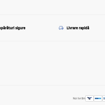
părături sigure
Livrare rapidă
Noi livrăm