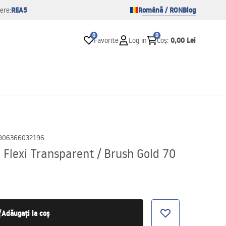
REA5
Română / RON
Blog
ere:
0
0
0,00 Lei
Favorite
Log in
Coș
:
906366032196
Flexi Transparent / Brush Gold 70
Adăugați la coș