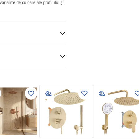
 variante de culoare ale profilului și
ucțiuni de montaj
nt 8mm
kcja_monta__u___cianki_Fle
 de podea
arte a geamului