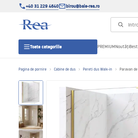
+40 31 229 4640
birou@baie-rea.ro
PREMIUM
Noutăți
Best
Toate categoriile
Pagina de pornire
Cabine de dus
Pereti dus Walk-in
Paravan de 
Cabine de dus
Usi pentru cabine de dus
Cadite de dus
Rigole Liniare