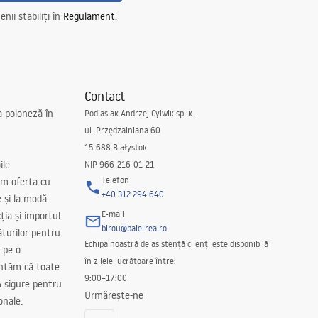
nii stabiliți în
Regulament
.
Contact
a poloneză în
Podlasiak Andrzej Cylwik sp. k.
ul. Przędzalniana 60
15-688 Białystok
ile
NIP 966-216-01-21
Telefon
m oferta cu
+40 312 294 640
e și la modă.
E-mail
ția și importul
birou@baie-rea.ro
ăturilor pentru
Echipa noastră de asistență clienți este disponibilă
 pe o
în zilele lucrătoare între:
antăm că toate
9:00–17:00
 sigure pentru
Urmărește-ne
onale.