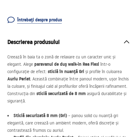
Întrebați despre produs
Descrierea produsului
Creează în baia ta o zonă de relaxare cu un caracter unic și
paravanul de duș walk-in Rea Flexi
elegant. Alege
într-o
sticlă în nuanță Gri
configurație de efect:
și profile în culoarea
Auriu Periat
. Această combinație între panoul modern, ușor închis
la culoare, și finisajul cald al profilurilor oferă încăperii rafinament.
sticlă securizată de 8 mm
Construcția din
asigură durabilitate și
siguranță.
Sticlă securizată 8 mm (Gri)
– panou solid cu nuanță gri
elegantă, care creează un ambient modern, oferă discreție și
contrastează frumos cu auriul.