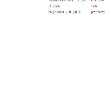
înainte de reducere:
1.586,00
înainte de redu
Lei
-
17
%
17
%
preț normal
:
1.586,00 Lei
preț normal
:
91