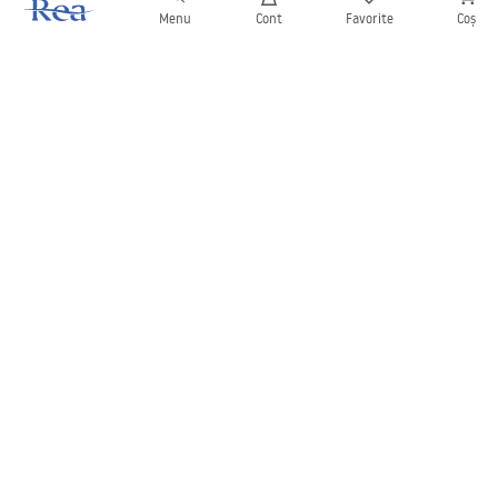
Menu
Cont
Favorite
Coș
Buletin informativ
Fii la curent cu noutățile și promoțiile!
Conectați-vă
Introducând și confirmând datele dvs., sunteți de acord să primiți
newsletterul în conformitate cu termenii stabiliți în
Regulament
.