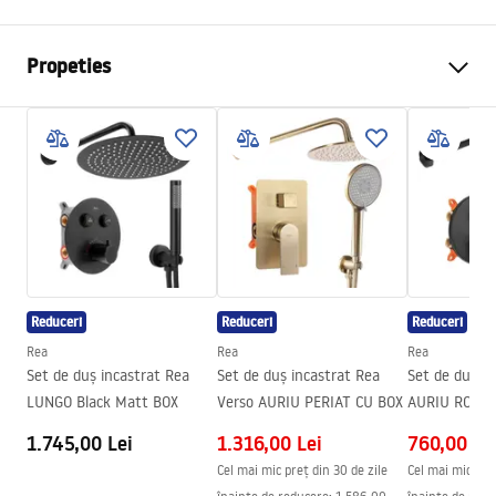
Propeties
Dimensiune (usa x perete)
110
Culoare
Auriu periat
Tip cabina
Walk-in
Culoare sticla
Gri 8mm
Seria
Flexi
Montaj
de cada sau de podea
Reduceri
Reduceri
Reduceri
Inaltime (mm)
1950
mm
Rea
Rea
Rea
Directie cabina
Universal
Set de duș incastrat Rea
Set de duș incastrat Rea
Set de dus 
LUNGO Black Matt BOX
Verso AURIU PERIAT CU BOX
AURIU ROZ +
Garantie
24 luni
1.745,00 Lei
1.316,00 Lei
760,00 Le
Acoperire Easy Clean
Da , pe o parte a geamului
Cel mai mic preț din 30 de zile
Cel mai mic preț