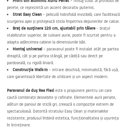
Profil din aluminiu Auriu Periat
– finisaj stilat al profilului de
perete, ce reprezintă un accent decorativ puternic.
Strat Easy Clean
– peliculă hidrofobă invizibilă, care facilitează
scurgerea apei și protejează sticla împotriva depunerilor de calcar.
Braț de susținere 120 cm, ajustabil prin tăiere
– brațul
stabilizator superior, de culoare aurie, poate fi scurtat pentru a
adapta adâncimea cabinei la dimensiunile băii.
Montaj universal
– paravanul poate fi instalat atât pe partea
dreaptă, cât și pe partea stângă, pe cădiță sau direct pe
pardoseală, cu rigolă liniară.
Construcție Walk-In
– intrare deschisă, minimalistă, fără ușă,
care garantează libertate de utilizare și un aspect modern.
Paravanul de duș Rea Flexi
este o propunere pentru cei care
caută combinații deosebite și rafinate. Elementele aurii periate,
alături de panoul de sticlă gri, creează o compoziție extrem de
spectaculoasă. Datorită stratului Easy Clean și materialelor
rezistente, produsul îmbină estetica, funcționalitatea și ușurința
în întreținere.