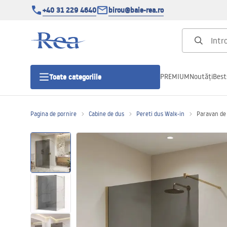
+40 31 229 4640
birou@baie-rea.ro
PREMIUM
Noutăți
Best
Toate categoriile
Pagina de pornire
Cabine de dus
Pereti dus Walk-in
Paravan de 
Cabine de dus
Usi pentru cabine de dus
Cadite de dus
Rigole Liniare