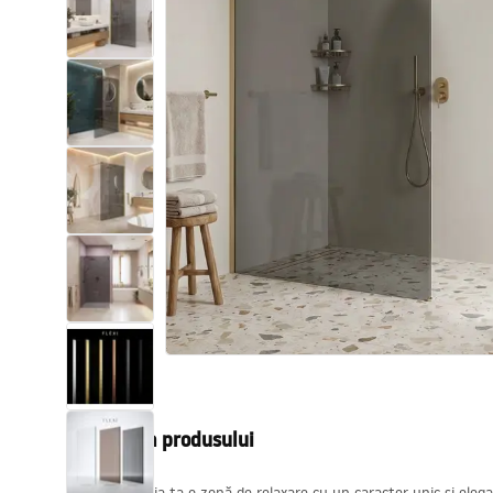
Vase WC si Bideuri
Lavoare
Cazi cu paravane
Baterii sanitare
Dusuri
Bucatarie
Accesorii și mobilier pentru baie
Descrierea produsului