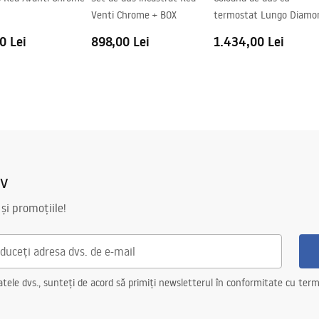
Venti Chrome + BOX
termostat Lungo Diamo
arte a geamului
Gold Brush
0 Lei
898,00 Lei
1.434,00 Lei
iv
 și promoțiile!
ele dvs., sunteți de acord să primiți newsletterul în conformitate cu terme