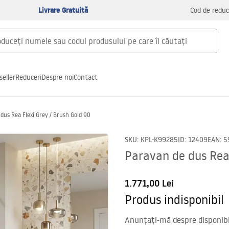
Livrare Gratuită
Cod de reduc
seller
Reduceri
Despre noi
Contact
dus Rea Flexi Grey / Brush Gold 90
SKU
:
KPL-K99285
ID
:
12409
EAN
:
5
Paravan de dus Rea 
1.771,00 Lei
Produs indisponibil
Anunțați-mă despre disponibil