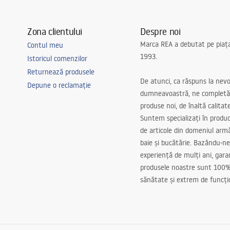
Zona clientului
Despre noi
Marca REA a debutat pe piaț
Contul meu
1993.
Istoricul comenzilor
Returnează produsele
De atunci, ca răspuns la nevo
Depune o reclamație
dumneavoastră, ne completă
produse noi, de înaltă calitat
Suntem specializați în produc
de articole din domeniul arm
baie și bucătărie. Bazându-ne
experiență de mulți ani, gar
produsele noastre sunt 100%
sănătate și extrem de funcți