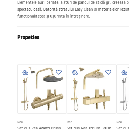
Elementele aurii periate, alături de panoul de sticlă gri, creează
spectaculoasă. Datorită stratului Easy Clean și materialelor rezis
funcționalitatea și ușurința în întreținere.
Propeties
Dimensiune (usa x perete)
90
Culoare
Auriu periat
Tip cabina
Walk-in
Culoare sticla
Gri 8mm
Seria
Flexi
Montaj
de cada sau
Inaltime (mm)
1950
mm
Directie cabina
Universal
Rea
Rea
Rea
Garantie
24 luni
Set dus Rea Avanti Brush
Set dus Rea Atrium Brush
Set du