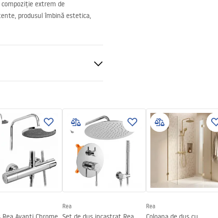
 o compoziție extrem de
tente, produsul îmbină estetica,
 de podea
Rea
Rea
s Rea Avanti Chrome
Set de dus incastrat Rea
Coloana de dus cu