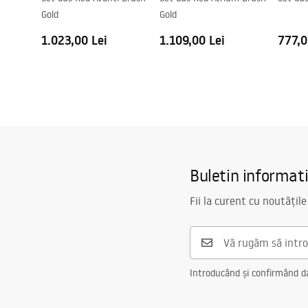
Gold
Gold
Acoperire Easy Clean
Da , pe o p
1.023,00 Lei
1.109,00 Lei
777,0
Buletin informat
Fii la curent cu noutățile
Introducând și confirmând dat