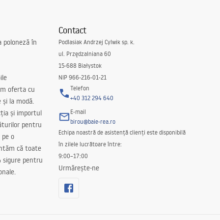
Contact
a poloneză în
Podlasiak Andrzej Cylwik sp. k.
ul. Przędzalniana 60
15-688 Białystok
ile
NIP 966-216-01-21
Telefon
m oferta cu
+40 312 294 640
e și la modă.
E-mail
ția și importul
birou@baie-rea.ro
ăturilor pentru
Echipa noastră de asistență clienți este disponibilă
 pe o
în zilele lucrătoare între:
antăm că toate
9:00–17:00
 sigure pentru
Urmărește-ne
onale.