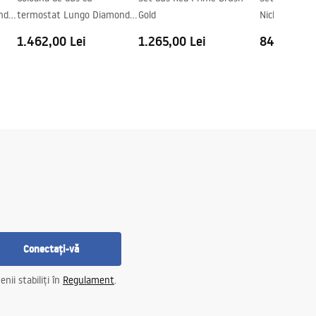
nd
termostat Lungo Diamond
Gold
Nickel
Copper Brush
1.462,00 Lei
1.265,00 Lei
842,00 Le
Conectați-vă
nii stabiliți în
Regulament
.