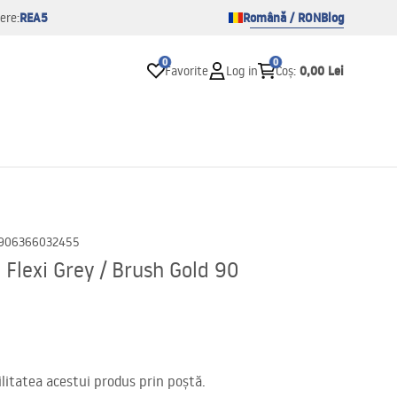
REA5
Română / RON
Blog
ere:
0
0
0,00 Lei
Favorite
Log in
Coș
:
906366032455
Flexi Grey / Brush Gold 90
itatea acestui produs prin poștă.