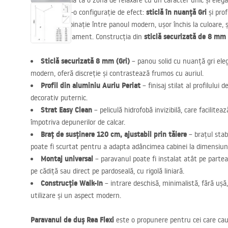
Creează în baia ta o zonă de relaxare cu un caracter unic și eleg
Rea Flexi
sticlă în nuanță Gri
într-o configurație de efect:
și prof
Această combinație între panoul modern, ușor închis la culoare, și f
sticlă securizată de 8 mm
încăperii rafinament. Construcția din
Sticlă securizată 8 mm (Gri)
– panou solid cu nuanță gri ele
modern, oferă discreție și contrastează frumos cu auriul.
Profil din aluminiu Auriu Periat
– finisaj stilat al profilului
decorativ puternic.
Strat Easy Clean
– peliculă hidrofobă invizibilă, care facilitea
împotriva depunerilor de calcar.
Braț de susținere 120 cm, ajustabil prin tăiere
– brațul stabi
poate fi scurtat pentru a adapta adâncimea cabinei la dimensiunil
Montaj universal
– paravanul poate fi instalat atât pe partea
pe cădiță sau direct pe pardoseală, cu rigolă liniară.
Construcție Walk-In
– intrare deschisă, minimalistă, fără ușă
utilizare și un aspect modern.
Paravanul de duș Rea Flexi
este o propunere pentru cei care caut