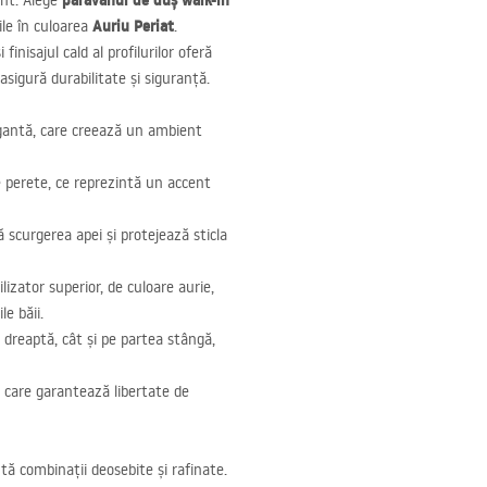
paravanul de duș walk-in
ant. Alege
Auriu Periat
ile în culoarea
.
inisajul cald al profilurilor oferă
asigură durabilitate și siguranță.
gantă, care creează un ambient
 de perete, ce reprezintă un accent
ză scurgerea apei și protejează sticla
lizator superior, de culoare aurie,
e băii.
 dreaptă, cât și pe partea stângă,
, care garantează libertate de
ă combinații deosebite și rafinate.