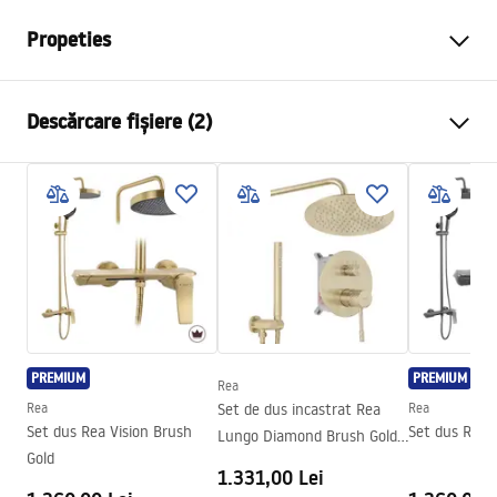
Propeties
Dimensiune (usa x perete)
110
Descărcare fișiere (2)
Culoare
Negru
Tip cabina
Walk-in
Informații de siguranță
Culoare sticla
Gri 8mm
WARUNKI BEZPIECZENSTWA KABINY DRZWI
Seria
Flexi
PARAWANY.pdf
Montaj
de cada sau de podea
Inaltime (mm)
1950
mm
Instrucțiuni de montaj
Directie cabina
Universal
Instrukcja_monta__u___cianki_Flexi.pdf
PREMIUM
PREMIUM
Garantie
24 luni
Rea
Rea
Set de dus incastrat Rea
Rea
Acoperire Easy Clean
Da , pe o parte a geamului
Set dus Rea Vision Brush
Set dus Rea V
Lungo Diamond Brush Gold
Gold
+ BOX
1.331,00 Lei