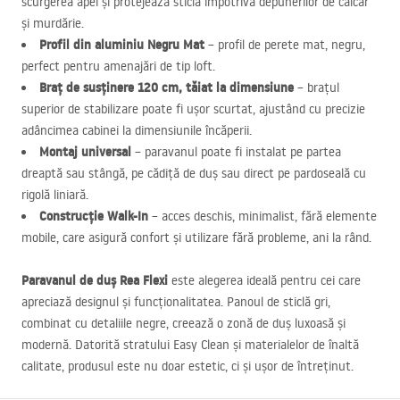
scurgerea apei și protejează sticla împotriva depunerilor de calcar
și murdărie.
Profil din aluminiu Negru Mat
– profil de perete mat, negru,
perfect pentru amenajări de tip loft.
Braț de susținere 120 cm, tăiat la dimensiune
– brațul
superior de stabilizare poate fi ușor scurtat, ajustând cu precizie
adâncimea cabinei la dimensiunile încăperii.
Montaj universal
– paravanul poate fi instalat pe partea
dreaptă sau stângă, pe cădiță de duș sau direct pe pardoseală cu
rigolă liniară.
Construcție Walk-In
– acces deschis, minimalist, fără elemente
mobile, care asigură confort și utilizare fără probleme, ani la rând.
Paravanul de duș Rea Flexi
este alegerea ideală pentru cei care
apreciază designul și funcționalitatea. Panoul de sticlă gri,
combinat cu detaliile negre, creează o zonă de duș luxoasă și
modernă. Datorită stratului Easy Clean și materialelor de înaltă
calitate, produsul este nu doar estetic, ci și ușor de întreținut.