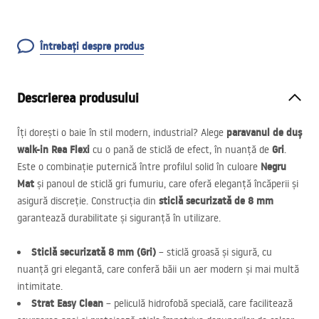
Întrebați despre produs
Descrierea produsului
paravanul de duș
Îți dorești o baie în stil modern, industrial? Alege
walk-in Rea Flexi
Gri
cu o pană de sticlă de efect, în nuanță de
.
Negru
Este o combinație puternică între profilul solid în culoare
Mat
și panoul de sticlă gri fumuriu, care oferă eleganță încăperii și
sticlă securizată de 8 mm
asigură discreție. Construcția din
garantează durabilitate și siguranță în utilizare.
Sticlă securizată 8 mm (Gri)
– sticlă groasă și sigură, cu
nuanță gri elegantă, care conferă băii un aer modern și mai multă
intimitate.
Strat Easy Clean
– peliculă hidrofobă specială, care facilitează