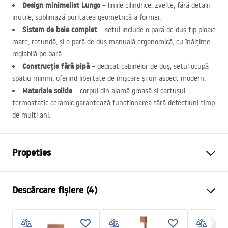
Design minimalist Lungo
– liniile cilindrice, zvelte, fără detalii
inutile, subliniază puritatea geometrică a formei.
Sistem de baie complet
– setul include o pară de duș tip ploaie
mare, rotundă, și o pară de duș manuală ergonomică, cu înălțime
reglabilă pe bară.
Construcție fără pipă
– dedicat cabinelor de duș, setul ocupă
spațiu minim, oferind libertate de mișcare și un aspect modern.
Materiale solide
– corpul din alamă groasă și cartușul
termostatic ceramic garantează funcționarea fără defecțiuni timp
de mulți ani.
Propeties
Culoare
Alb
Descărcare fișiere (4)
Material
Alamă, ABS
Tip baterie
Termostatată
Informații de siguranță