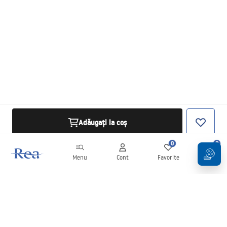
Adăugați la coș
0
0
Menu
Cont
Favorite
Coș
Buletin informativ
Fii la curent cu noutățile și promoțiile!