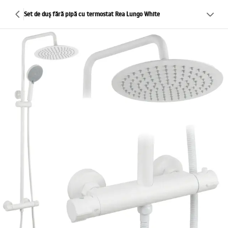
Set de duș fără pipă cu termostat Rea Lungo White