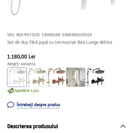
SKU
:
REA-P6731
ID
:
13006
EAN
:
5906366035029
Set de duș fără pipă cu termostat Rea Lungo White
1.180,00 Lei
Alegeți varianta
Expediere Luni.
Întrebați despre produs
Descrierea produsului