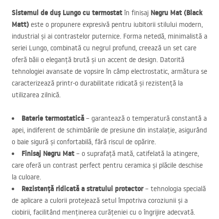
Sistemul de duș Lungo cu termostat
Negru Mat (Black
în finisaj
Matt)
este o propunere expresivă pentru iubitorii stilului modern,
industrial și ai contrastelor puternice. Forma netedă, minimalistă a
seriei Lungo, combinată cu negrul profund, creează un set care
oferă băii o eleganță brută și un accent de design. Datorită
tehnologiei avansate de vopsire în câmp electrostatic, armătura se
caracterizează printr-o durabilitate ridicată și rezistență la
utilizarea zilnică.
Baterie termostatică
– garantează o temperatură constantă a
apei, indiferent de schimbările de presiune din instalație, asigurând
o baie sigură și confortabilă, fără riscul de opărire.
Finisaj Negru Mat
– o suprafață mată, catifelată la atingere,
care oferă un contrast perfect pentru ceramica și plăcile deschise
la culoare.
Rezistență ridicată a stratului protector
– tehnologia specială
de aplicare a culorii protejează setul împotriva coroziunii și a
ciobirii, facilitând menținerea curățeniei cu o îngrijire adecvată.