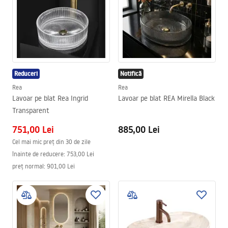
Reduceri
Notifică
Rea
Rea
Lavoar pe blat Rea Ingrid
Lavoar pe blat REA Mirella Black
Transparent
751,00 Lei
885,00 Lei
Cel mai mic preț din 30 de zile
înainte de reducere:
753,00 Lei
preț normal
:
901,00 Lei