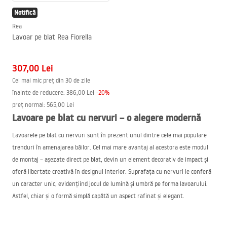
Notifică
Rea
Lavoar pe blat Rea Fiorella
307,00 Lei
Cel mai mic preț din 30 de zile
înainte de reducere:
386,00 Lei
-
20
%
preț normal
:
565,00 Lei
Lavoare pe blat cu nervuri – o alegere modernă
Lavoarele pe blat cu nervuri sunt în prezent unul dintre cele mai populare
trenduri în amenajarea băilor. Cel mai mare avantaj al acestora este modul
de montaj – așezate direct pe blat, devin un element decorativ de impact și
oferă libertate creativă în designul interior. Suprafața cu nervuri le conferă
un caracter unic, evidențiind jocul de lumină și umbră pe forma lavoarului.
Astfel, chiar și o formă simplă capătă un aspect rafinat și elegant.
În oferta noastră vei găsi o gamă variată de forme – de la modele clasice
rotunde și ovale, până la dreptunghiuri cu colțuri rotunjite și vase cu