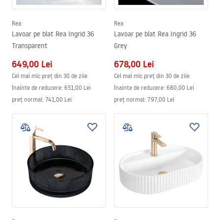
Rea
Rea
Lavoar pe blat Rea Ingrid 36
Lavoar pe blat Rea Ingrid 36
Transparent
Grey
649,00 Lei
678,00 Lei
Cel mai mic preț din 30 de zile
Cel mai mic preț din 30 de zile
înainte de reducere:
651,00 Lei
înainte de reducere:
680,00 Lei
preț normal
:
741,00 Lei
preț normal
:
797,00 Lei