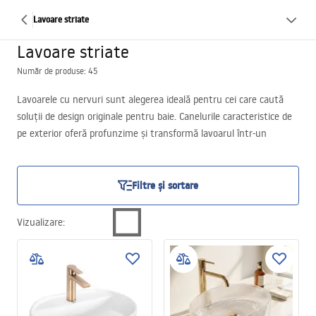
Lavoare striate
Lavoare striate
Număr de produse: 45
Lavoarele cu nervuri sunt alegerea ideală pentru cei care caută
soluții de design originale pentru baie. Canelurile caracteristice de
pe exterior oferă profunzime și transformă lavoarul într-un
element nu doar funcțional, ci și decorativ. Un astfel de lavoar se
potrivește perfect atât în băi moderne, cât și clasice – oriunde
estetica și finisajele de calitate sunt importante.
Filtre și sortare
Îți dorești un astfel de model? Descoperă variantele pe care le-am
pregătit pentru tine în această categorie a magazinului nostru
Vizualizare
:
online!