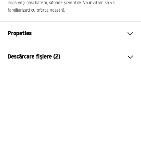
largă veți găsi baterii, sifoane și ventile. Vă invităm să vă
familiarizați cu oferta noastră.
Propeties
Metodă de montaj
De blat
Descărcare fișiere (2)
Material
Ceramică sanitară
Culoare
Alb
Instrucțiuni de asamblare
Finisaj
Lucios
Basin.pdf
Lungime
500
mm
Latime
355
mm
Condiții de garanție
Inalime
135
mm
Warranty_Terms_and_Conditions_Basins_-_5.pdf
Adâncime
95
mm
Formă
Oval
Preaplin
Da