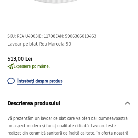
SKU
:
REA-U4003
ID
:
11708
EAN
:
5906366019463
Lavoar pe blat Rea Marcela 50
513,00 Lei
Expediere poimâine.
Întrebați despre produs
Descrierea produsului
Vă prezentăm un lavoar de blat care va oferi băii dumneavoastră
un aspect modern și funcționalitate ridicată. Lavoarul este
realizat din ceramică sanitară de înaltă calitate. În oferta noastră