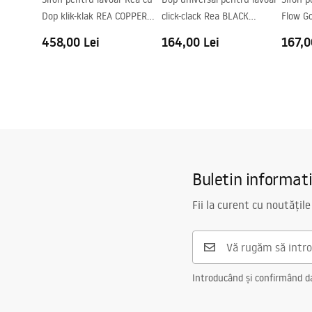
Dop klik-klak REA COPPER
click-clack Rea BLACK
Flow Go
MAT
METALIC
458,00 Lei
164,00 Lei
167,0
Buletin informat
Fii la curent cu noutățile
Introducând și confirmând dat