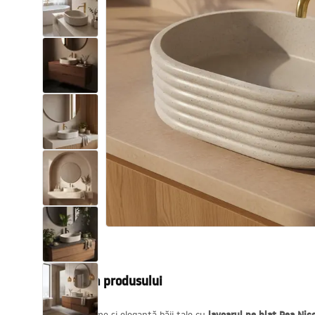
Vase WC si Bideuri
Lavoare
Cazi cu paravane
Baterii sanitare
Dusuri
Bucatarie
Accesorii și mobilier pentru baie
Descrierea produsului