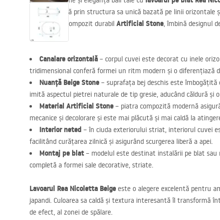
lavoarul pe blat Rea Nic
Adu prospețime și eleganță băii tale cu
impresionează prin structura sa unică bazată pe linii orizontale ș
Artificial Stone
Realizat din compozit durabil
, îmbină designul d
lungă durată.
Canalare orizontală
– corpul cuvei este decorat cu inele orizo
tridimensional conferă formei un ritm modern și o diferențiază d
Nuanță Beige Stone
– suprafața bej deschis este îmbogățită c
imită aspectul pietrei naturale de tip gresie, aducând căldură și 
Material Artificial Stone
– piatra compozită modernă asigură o
mecanice și decolorare și este mai plăcută și mai caldă la atinger
Interior neted
– în ciuda exteriorului striat, interiorul cuvei e
facilitând curățarea zilnică și asigurând scurgerea liberă a apei.
Montaj pe blat
– modelul este destinat instalării pe blat sau
completă a formei sale decorative, striate.
Lavoarul Rea Nicoletta Beige
este o alegere excelentă pentru am
japandi. Culoarea sa caldă și textura interesantă îl transformă în
de efect, al zonei de spălare.