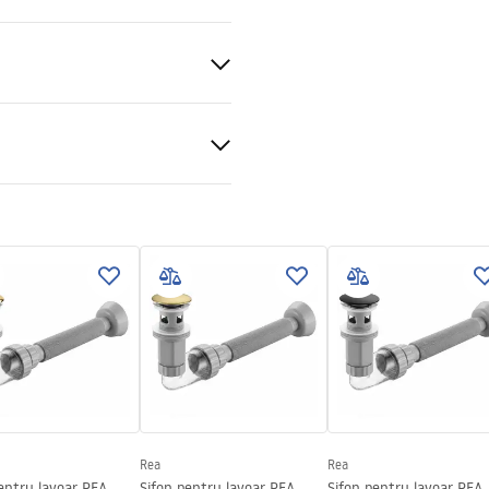
tone (piatră compozită)
e piatră
ții de garanție
nty_Terms_and_Conditions_
_-_5.pdf
Rea
Rea
entru lavoar REA
Sifon pentru lavoar REA
Sifon pentru lavoar REA