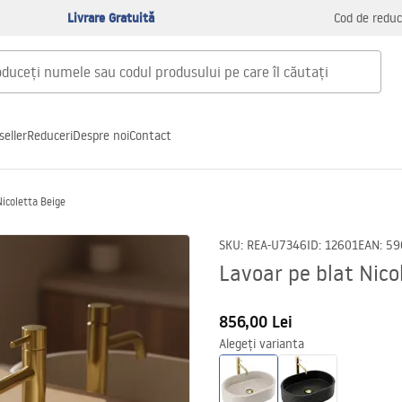
Livrare Gratuită
Cod de reduc
seller
Reduceri
Despre noi
Contact
Nicoletta Beige
SKU
:
REA-U7346
ID
:
12601
EAN
:
59
Lavoar pe blat Nico
856,00 Lei
Alegeți varianta