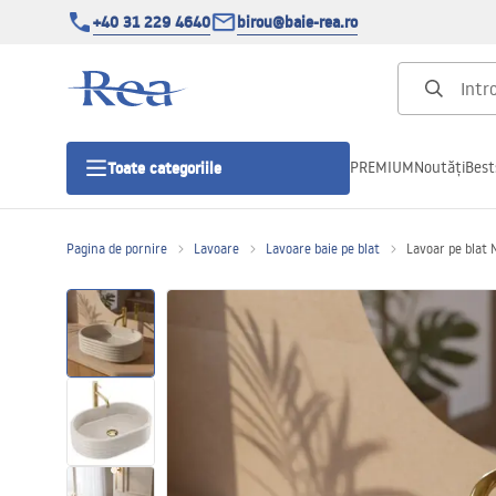
+40 31 229 4640
birou@baie-rea.ro
PREMIUM
Noutăți
Best
Toate categoriile
Pagina de pornire
Lavoare
Lavoare baie pe blat
Lavoar pe blat 
Cabine de dus
Usi pentru cabine de dus
Cadite de dus
Rigole Liniare