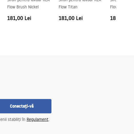
Flow Brush Nickel
Flow Titan
Flow Brush C
181,00 Lei
181,00 Lei
181,00 Le
Conectați-vă
nii stabiliți în
Regulament
.