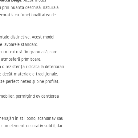
oletta Beige
. Acest model
i prin nuanța deschisă, naturală.
ecorativ cu funcționalitatea de
ntale distinctive. Acest model
e lavoarele standard.
u o textură fin granulată, care
o atmosferă primitoare.
 rezistență ridicată la deteriorări
e decât materialele tradiționale.
ste perfect neted și bine profilat,
 mobilier, permițând evidențierea
enajări în stil boho, scandinav sau
tr-un element decorativ subtil, dar