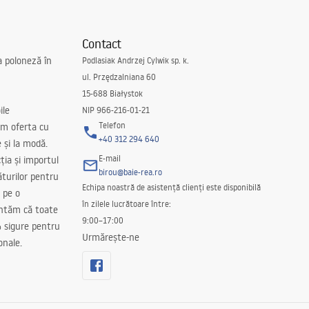
Contact
a poloneză în
Podlasiak Andrzej Cylwik sp. k.
ul. Przędzalniana 60
15-688 Białystok
ile
NIP 966-216-01-21
Telefon
m oferta cu
+40 312 294 640
e și la modă.
E-mail
ția și importul
birou@baie-rea.ro
ăturilor pentru
Echipa noastră de asistență clienți este disponibilă
 pe o
în zilele lucrătoare între:
antăm că toate
9:00–17:00
 sigure pentru
Urmărește-ne
onale.