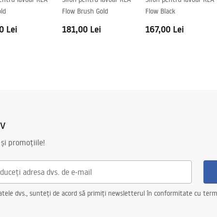
ld
Flow Brush Gold
Flow Black
0 Lei
181,00 Lei
167,00 Lei
iv
 și promoțiile!
ele dvs., sunteți de acord să primiți newsletterul în conformitate cu terme