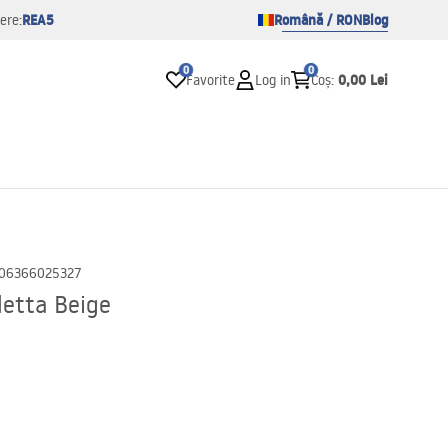
REA5
Română / RON
Blog
ere:
0
0
0,00 Lei
Favorite
Log in
Coș
:
06366025327
letta Beige