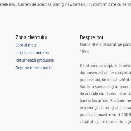
ele dvs., sunteți de acord să primiți newsletterul în conformitate cu terme
Zona clientului
Despre noi
Marca REA a debutat pe piaț
Contul meu
1993.
Istoricul comenzilor
Returnează produsele
De atunci, ca răspuns la nevo
Depune o reclamație
dumneavoastră, ne completă
produse noi, de înaltă calitat
Suntem specializați în produc
de articole din domeniul arm
baie și bucătărie. Bazându-ne
experiență de mulți ani, gar
produsele noastre sunt 100%
sănătate și extrem de funcți