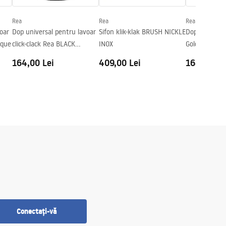
Rea
Rea
Rea
oar
Dop universal pentru lavoar
Sifon klik-klak BRUSH NICKLE
Dop Lavoar U
ique
click-clack Rea BLACK
INOX
Gold Click-Cla
METALIC
164,00 Lei
409,00 Lei
164,00 Le
Conectați-vă