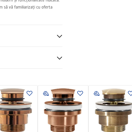
modern și funcționalitate ridicată.
m să vă familiarizați cu oferta
izata
ții de garanție
nty_Terms_and_Conditions_
_-_5.pdf