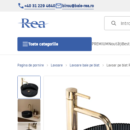
+40 31 229 4640
birou@baie-rea.ro
PREMIUM
Noutăți
Best
Toate categoriile
Pagina de pornire
Lavoare
Lavoare baie pe blat
Lavoar pe blat 
Cabine de dus
Usi pentru cabine de dus
Cadite de dus
Rigole Liniare