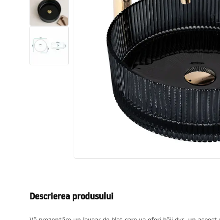
Vase WC si Bideuri
Lavoare
Cazi cu paravane
Baterii sanitare
Dusuri
Bucatarie
Accesorii și mobilier pentru baie
Descrierea produsului