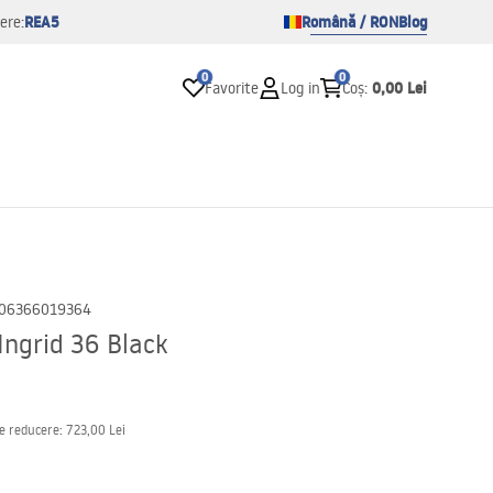
REA5
Română / RON
Blog
ere:
0
0
0,00 Lei
Favorite
Log in
Coș
:
06366019364
Ingrid 36 Black
de reducere:
723,00 Lei