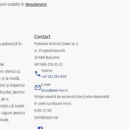
nii stabiliți în
Regulament
.
Contact
a poloneză în
Podlasiak Andrzej Cylwik sp. k.
ul. Przędzalniana 60
15-688 Białystok
ile
NIP 966-216-01-21
Telefon
m oferta cu
+40 312 294 640
e și la modă.
E-mail
ția și importul
birou@baie-rea.ro
ăturilor pentru
Echipa noastră de asistență clienți este disponibilă
 pe o
în zilele lucrătoare între:
antăm că toate
9:00–17:00
 sigure pentru
Urmărește-ne
onale.