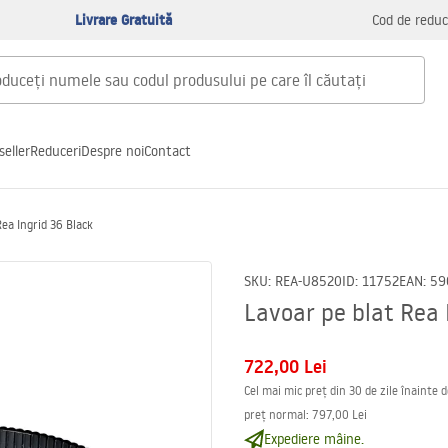
Livrare Gratuită
Cod de reduc
seller
Reduceri
Despre noi
Contact
Rea Ingrid 36 Black
SKU
:
REA-U8520
ID
:
11752
EAN
:
59
Lavoar pe blat Rea 
722,00 Lei
Cel mai mic preț din 30 de zile înainte 
preț normal
:
797,00 Lei
Expediere mâine.