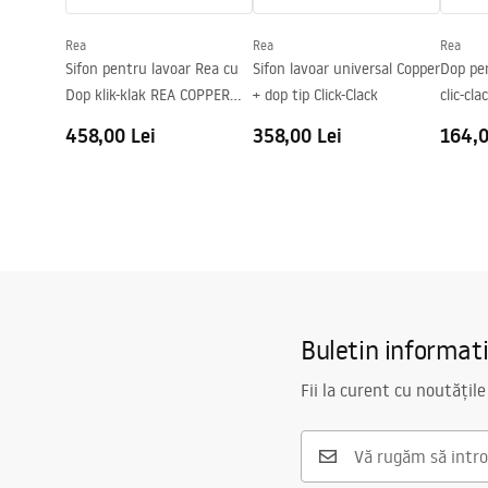
Preaplin
Da Nu
Rea
Rea
Rea
Orificiu pentru preaplin
Da Nu
Sifon pentru lavoar Rea cu
Sifon lavoar universal Copper
Dop pen
Dop klik-klak REA COPPER
+ dop tip Click-Clack
clic-cl
MAT
458,00 Lei
358,00 Lei
164,0
Buletin informat
Fii la curent cu noutățile