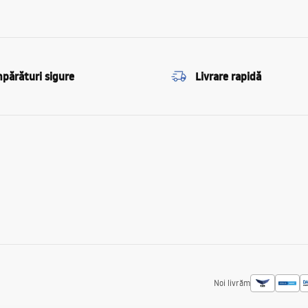
părături sigure
Livrare rapidă
Noi livrăm