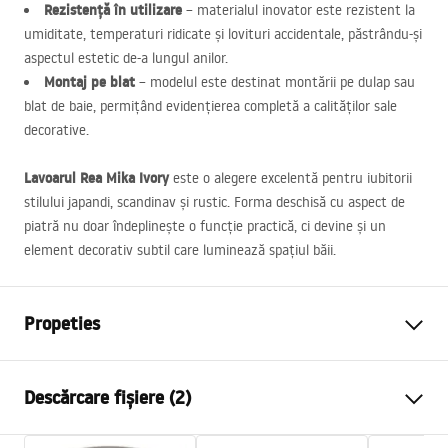
Rezistență în utilizare
– materialul inovator este rezistent la
umiditate, temperaturi ridicate și lovituri accidentale, păstrându-și
aspectul estetic de-a lungul anilor.
Montaj pe blat
– modelul este destinat montării pe dulap sau
blat de baie, permițând evidențierea completă a calităților sale
decorative.
Lavoarul Rea Mika Ivory
este o alegere excelentă pentru iubitorii
stilului japandi, scandinav și rustic. Forma deschisă cu aspect de
piatră nu doar îndeplinește o funcție practică, ci devine și un
element decorativ subtil care luminează spațiul băii.
Propeties
Metodă de montaj
De blat
Descărcare fișiere (2)
Material
Artificial Stone (piatră
compozită)