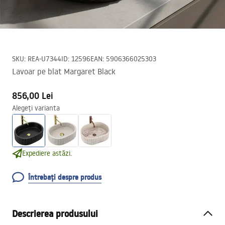
SKU
:
REA-U7344
ID
:
12596
EAN
:
5906366025303
Lavoar pe blat Margaret Black
856,00 Lei
Alegeți varianta
Expediere astăzi.
Întrebați despre produs
Descrierea produsului