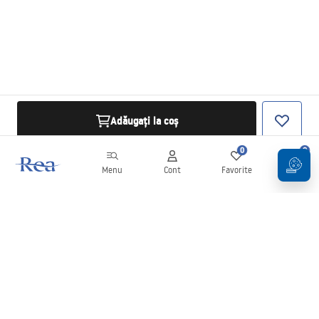
Adăugați la coș
0
0
Menu
Cont
Favorite
Coș
Buletin informativ
Fii la curent cu noutățile și promoțiile!