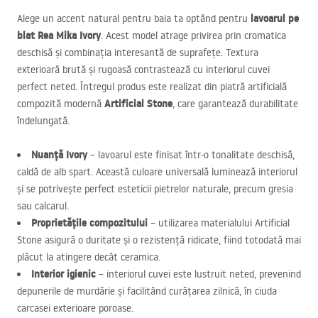
lavoarul pe
Alege un accent natural pentru baia ta optând pentru
blat Rea Mika Ivory
. Acest model atrage privirea prin cromatica
deschisă și combinația interesantă de suprafețe. Textura
exterioară brută și rugoasă contrastează cu interiorul cuvei
perfect neted. Întregul produs este realizat din piatră artificială
Artificial Stone
compozită modernă
, care garantează durabilitate
îndelungată.
Nuanță Ivory
– lavoarul este finisat într-o tonalitate deschisă,
caldă de alb spart. Această culoare universală luminează interiorul
și se potrivește perfect esteticii pietrelor naturale, precum gresia
sau calcarul.
Proprietățile compozitului
– utilizarea materialului Artificial
Stone asigură o duritate și o rezistență ridicate, fiind totodată mai
plăcut la atingere decât ceramica.
Interior igienic
– interiorul cuvei este lustruit neted, prevenind
depunerile de murdărie și facilitând curățarea zilnică, în ciuda
carcasei exterioare poroase.