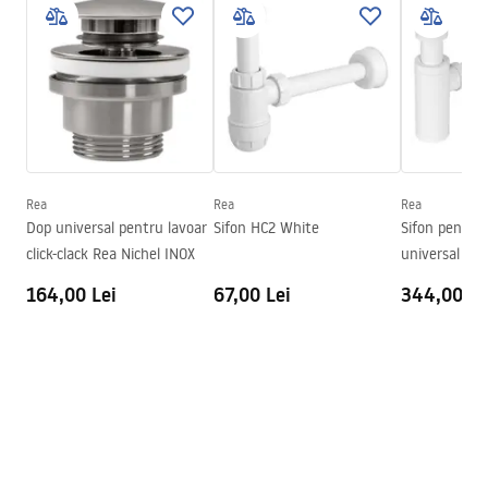
Instrucțiuni de asamblare
Culoare
Negru, Imitație piatră
Basin.pdf
Finisaj
Mat
Lungime
500
mm
Condiții de garanție
Latime
355
mm
Warranty_Terms_and_Conditions_Basins_-_5.pdf
Inalime
160
mm
Adâncime
135
mm
Rea
Rea
Rea
Formă
Oval
Dop universal pentru lavoar
Sifon HC2 White
Sifon pentru 
click-clack Rea Nichel INOX
universal Wh
Preaplin
Da Nu
164,00 Lei
67,00 Lei
344,00 Le
Orificiu pentru preaplin
Da Nu