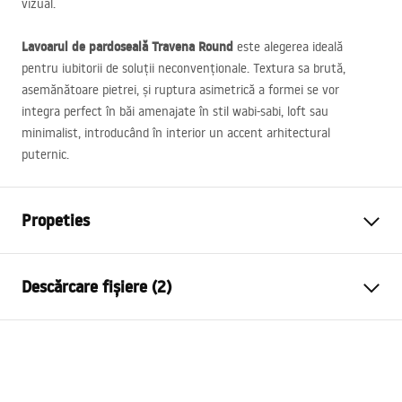
vizual.
Lavoarul de pardoseală Travena Round
este alegerea ideală
pentru iubitorii de soluții neconvenționale. Textura sa brută,
asemănătoare pietrei, și ruptura asimetrică a formei se vor
integra perfect în băi amenajate în stil wabi-sabi, loft sau
minimalist, introducând în interior un accent arhitectural
puternic.
Propeties
Metodă de montaj
Independentă
Descărcare fișiere (2)
Material
Artificial Stone (piatră
compozită)
Condiții de garanție
Culoare
Bej, Imitație piatră
Warranty_Terms_and_Conditions_Basins_-_5.pdf
Finisaj
Mat