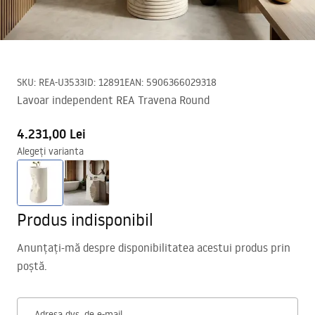
SKU
:
REA-U3533
ID
:
12891
EAN
:
5906366029318
Lavoar independent REA Travena Round
4.231,00 Lei
Alegeți varianta
Produs indisponibil
Anunțați-mă despre disponibilitatea acestui produs prin
poștă.
Adresa dvs. de e-mail