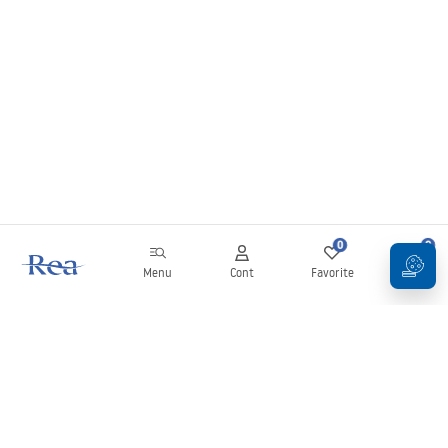
0
0
Menu
Cont
Favorite
Coș
Buletin informativ
Fii la curent cu noutățile și promoțiile!