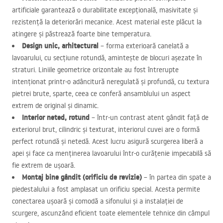
artificiale garantează o durabilitate excepțională, masivitate și
rezistență la deteriorări mecanice. Acest material este plăcut la
atingere și păstrează foarte bine temperatura.
Design unic, arhitectural
– forma exterioară canelată a
lavoarului, cu secțiune rotundă, amintește de blocuri așezate în
straturi. Liniile geometrice orizontale au fost întrerupte
intenționat printr-o adâncitură neregulată și profundă, cu textura
pietrei brute, sparte, ceea ce conferă ansamblului un aspect
extrem de original și dinamic.
Interior neted, rotund
– într-un contrast atent gândit față de
exteriorul brut, cilindric și texturat, interiorul cuvei are o formă
perfect rotundă și netedă. Acest lucru asigură scurgerea liberă a
apei și face ca menținerea lavoarului într-o curățenie impecabilă să
fie extrem de ușoară.
Montaj bine gândit (orificiu de revizie)
– în partea din spate a
piedestalului a fost amplasat un orificiu special. Acesta permite
conectarea ușoară și comodă a sifonului și a instalației de
scurgere, ascunzând eficient toate elementele tehnice din câmpul