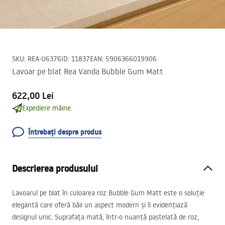
SKU
:
REA-U6376
ID
:
11837
EAN
:
5906366019906
Lavoar pe blat Rea Vanda Bubble Gum Matt
622,00 Lei
Expediere mâine.
Întrebați despre produs
Descrierea produsului
Lavoarul pe blat în culoarea roz Bubble Gum Matt este o soluție
elegantă care oferă băii un aspect modern și îi evidențiază
designul unic. Suprafața mată, într-o nuanță pastelată de roz,