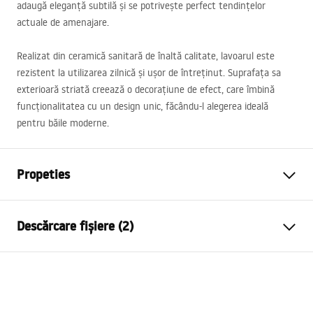
adaugă eleganță subtilă și se potrivește perfect tendințelor
actuale de amenajare.
Realizat din ceramică sanitară de înaltă calitate, lavoarul este
rezistent la utilizarea zilnică și ușor de întreținut. Suprafața sa
exterioară striată creează o decorațiune de efect, care îmbină
funcționalitatea cu un design unic, făcându-l alegerea ideală
pentru băile moderne.
Propeties
Metodă de montaj
De blat
Descărcare fișiere (2)
Material
Ceramică sanitară
Culoare
Roz
Instrucțiuni de asamblare
Finisaj
Mat
Basin.pdf
Lungime
490
mm