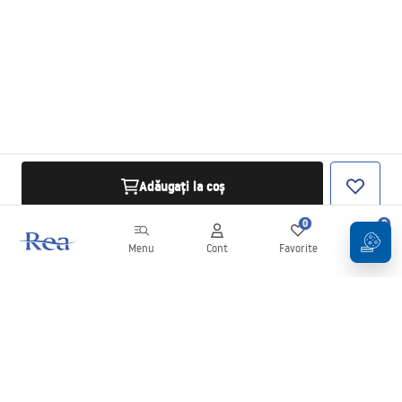
Adăugați la coș
0
0
Menu
Cont
Favorite
Coș
Buletin informativ
Fii la curent cu noutățile și promoțiile!