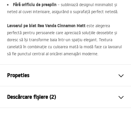
Fără orificiu de preaplin
– subliniază designul minimalist și
neted al cuvei interioare, asigurând o suprafață perfect netedă.
Lavoarul pe blat Rea Vanda Cinnamon Matt
este alegerea
perfectă pentru persoanele care apreciază soluțiile deosebite și
doresc să își transforme baia într-un spațiu elegant. Textura
canelată în combinație cu culoarea mată la modă face ca lavoarul
să fie punctul central al oricărei amenajări moderne.
Propeties
Metodă de montaj
De blat
Descărcare fișiere (2)
Material
Ceramică sanitară
Culoare
Portocaliu
Instrucțiuni de asamblare
Finisaj
Mat
Basin.pdf
Lungime
490
mm