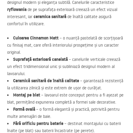
designul modern și eleganța subtilă. Canelurile caracteristice
ryflowania
de pe suprafața exterioară creează un efect vizual
ceramica sanitară
interesant, iar
de înaltă calitate asigură
confortul în utilizare.
Culoarea Cinnamon Matt
– o nuanță pastelată de scorțișoară
cu finisaj mat, care oferă interiorului prospețime și un caracter
original.
Suprafață exterioară canelată
– canelurile verticale creează
un efect tridimensional unic și subliniază designul modern al
lavoarului.
Ceramică sanitară de înaltă calitate
– garantează rezistență
la utilizarea zilnică și este extrem de ușor de curățat.
Montaj pe blat
– lavoarul este conceput pentru a fi așezat pe
blat, permițând expunerea completă a formei sale decorative.
Formă ovală
– o formă elegantă și practică, potrivită pentru
multe amenajări de baie.
Fără orificiu pentru baterie
– destinat montajului cu baterii
înalte (pe blat) sau baterii încastrate (pe perete).