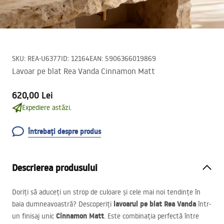
SKU
:
REA-U6377
ID
:
12164
EAN
:
5906366019869
Lavoar pe blat Rea Vanda Cinnamon Matt
620,00 Lei
Expediere astăzi.
Întrebați despre produs
Descrierea produsului
Doriți să aduceți un strop de culoare și cele mai noi tendințe în
lavoarul pe blat Rea Vanda
baia dumneavoastră? Descoperiți
într-
Cinnamon Matt
un finisaj unic
. Este combinația perfectă între