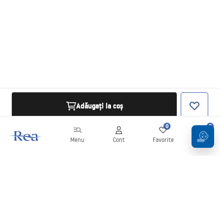
Adăugați la coș
0
0
Menu
Cont
Favorite
Coș
Buletin informativ
Fii la curent cu noutățile și promoțiile!