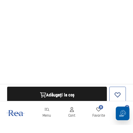
Adăugați la coș
0
0
Menu
Cont
Favorite
Coș