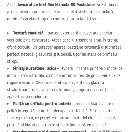
lavoarul pe blat Rea Marcela 60 Ruststone
Alege
. Acest model
atrage privirea prin modelul unic de piatră și forma canelată,
oferind în același timp un confort maxim la utilizare.
Textură canelată
– partea exterioară a cuvei are caneluri
verticale bine conturate. Acest detaliu tridimensional, în trend,
oferă corpului un caracter aparte, păstrând totodată o suprafață
perfect netedă, glazurată și lucioasă, ușor de șters de praf sau
stropi.
Finisaj Ruststone lucios
– lavoarul încântă printr-un model ce
imită piatra naturală, combinând tonuri reci de gri cu vene calde,
ruginite și aurii. Ceramica sanitară acoperită cu glazură
strălucitoare reflectă frumos lumina și asigură rezistență la
zgârieturi și decolorare.
Poliță cu orificiu pentru baterie
– modelul Marcela are o
poliță integrată cu orificiu decupat din fabrică. Este o soluție
foarte practică, ce permite montarea bateriei direct pe lavoar,
protejând blatul de stropire și facilitând curățenia zilnică.