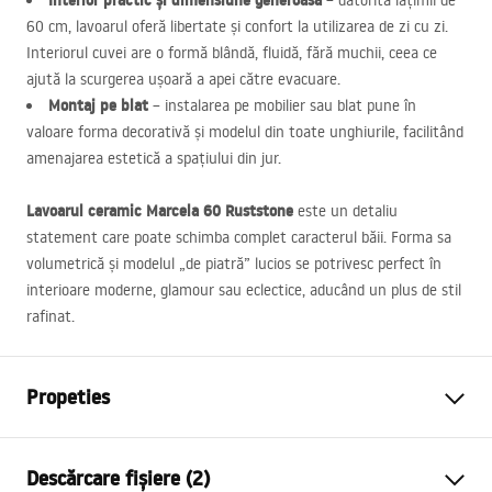
Interior practic și dimensiune generoasă
– datorită lățimii de
60 cm, lavoarul oferă libertate și confort la utilizarea de zi cu zi.
Interiorul cuvei are o formă blândă, fluidă, fără muchii, ceea ce
ajută la scurgerea ușoară a apei către evacuare.
Montaj pe blat
– instalarea pe mobilier sau blat pune în
valoare forma decorativă și modelul din toate unghiurile, facilitând
amenajarea estetică a spațiului din jur.
Lavoarul ceramic Marcela 60 Ruststone
este un detaliu
statement care poate schimba complet caracterul băii. Forma sa
volumetrică și modelul „de piatră” lucios se potrivesc perfect în
interioare moderne, glamour sau eclectice, aducând un plus de stil
rafinat.
Propeties
Metodă de montaj
De blat
Descărcare fișiere (2)
Material
Ceramică sanitară