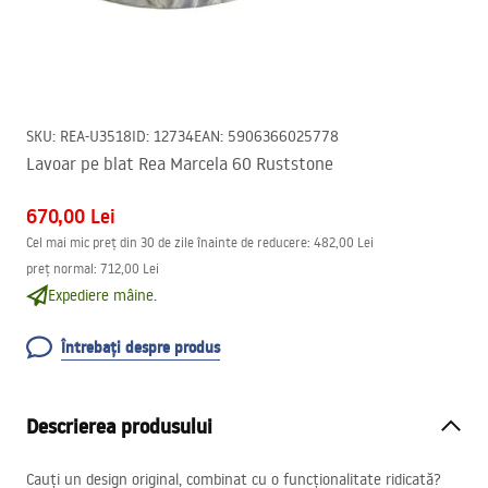
SKU
:
REA-U3518
ID
:
12734
EAN
:
5906366025778
Lavoar pe blat Rea Marcela 60 Ruststone
670,00 Lei
Cel mai mic preț din 30 de zile înainte de reducere:
482,00 Lei
preț normal
:
712,00 Lei
Expediere mâine.
Întrebați despre produs
Descrierea produsului
Cauți un design original, combinat cu o funcționalitate ridicată?