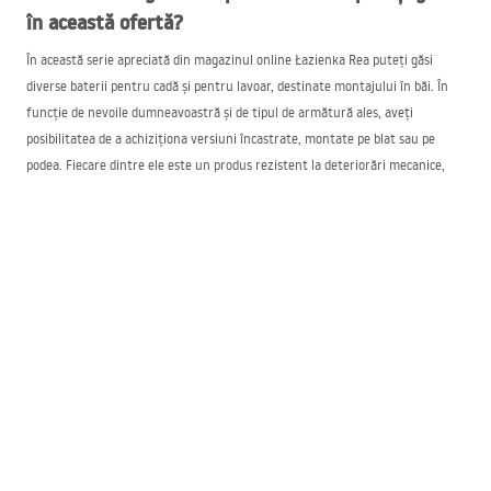
în această ofertă?
În această serie apreciată din magazinul online Łazienka Rea puteți găsi
diverse baterii pentru cadă și pentru lavoar, destinate montajului în băi. În
funcție de nevoile dumneavoastră și de tipul de armătură ales, aveți
posibilitatea de a achiziționa versiuni încastrate, montate pe blat sau pe
podea. Fiecare dintre ele este un produs rezistent la deteriorări mecanice,
ușor de utilizat și simplu de curățat.
Bateriile pentru lavoar montate pe blat din seria Rea Lungo sunt
necomplicate de instalat. Acest lucru poate fi realizat cu ajutorul unor scule
de bază, creând totodată un lavoar estetic și funcțional în locuința
dumneavoastră. Astfel de baterii sunt disponibile în multe stiluri și culori.
Clasic, modern sau glamour – depinde doar de dumneavoastră ce design al
acestor produse veți alege pentru baia dumneavoastră.
În schimb, bateriile pentru cadă din această serie populară impresionează
prin aspectul lor estetic. În magazinul Łazienka Rea le veți găsi în culoarea
aurie, roz-aurie, albă sau neagră. Aceste baterii sunt fabricate din alamă de
înaltă calitate, acoperită cu un strat gros de finisaj. Datorită acestui fapt,