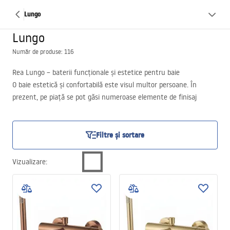
Lungo
Lungo
Număr de produse: 116
Rea Lungo – baterii funcționale și estetice pentru baie
O baie estetică și confortabilă este visul multor persoane. În
prezent, pe piață se pot găsi numeroase elemente de finisaj
pentru acest spațiu, în diverse stiluri și forme. Totuși, merită
întotdeauna să mizați pe soluții verificate și apreciate. Așa este și
seria Rea Lungo, în care puteți găsi diferite tipuri de baterii pentru
Filtre și sortare
baie. Merită să le descoperiți acum și apoi să alegeți produsele
potrivite pentru casa dumneavoastră!
Vizualizare
: