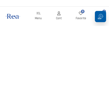
0
0
Menu
Cont
Favorite
Coș
Buletin informativ
Fii la curent cu noutățile și promoțiile!
Conectați-vă
Introducând și confirmând datele dvs., sunteți de acord să primiți
newsletterul în conformitate cu termenii stabiliți în
Regulament
.