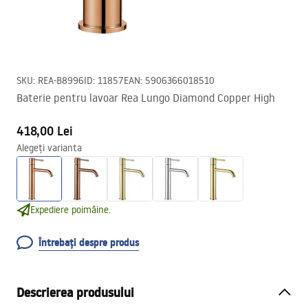
SKU
:
REA-B8996
ID
:
11857
EAN
:
5906366018510
Baterie pentru lavoar Rea Lungo Diamond Copper High
418,00 Lei
Alegeți varianta
Expediere poimâine.
Întrebați despre produs
Descrierea produsului