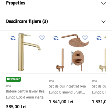
Propeties
Tip baterie
de lavoar
Descărcare fișiere (3)
Metodă de montaj
Montată pe blat
Culoare
Cupru
Condiții de garanție
Tip de gura de scurgere
Fixă
Warranty_Terms_and_Conditions_Faucets_-_5.pdf
Material
Alamă
Lungimea gurii
135
mm
Instrucțiuni de asamblare
Inalime
300
mm
faucet.pdf
Tehnologia de acoperire
PVD
Bestseller
Diametru pentru conectare
3/8 țoli
Rea
Rea
Informații de siguranță
Rea
Set de dus incastrat Rea
Set de dus in
Garantie
5 ani
Safety_Information_Faucets.pdf
Baterie pentru lavoar Rea
Lungo Diamond Brush
Lungo Diamo
Lungo L.Gold Auriu inalta
Copper + BOX
+ BOX
1.341,00 Lei
1.331,00 L
385,00 Lei