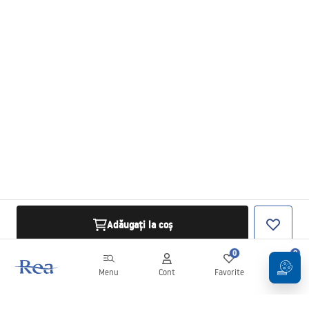
Adăugați la coș
0
0
Menu
Cont
Favorite
Coș