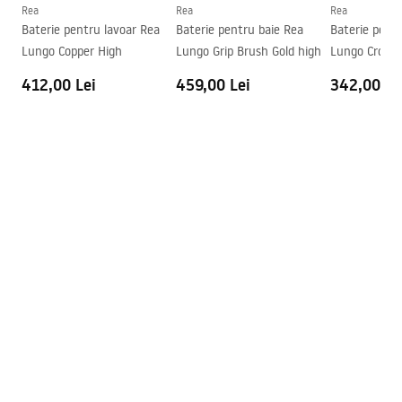
Diametru pentru conectare
3/8 țoli
Rea
Rea
Rea
Informații de siguranță
Baterie pentru lavoar Rea
Baterie pentru baie Rea
Baterie pent
Garantie
5 ani
Safety_Information_Faucets.pdf
Lungo Copper High
Lungo Grip Brush Gold high
Lungo Crom
412,00 Lei
459,00 Lei
342,00 Le