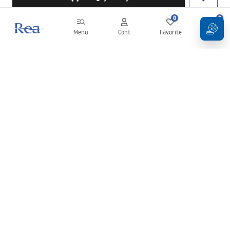
0
0
Menu
Cont
Favorite
Coș
Buletin informativ
Fii la curent cu noutățile și promoțiile!
Conectați-vă
Introducând și confirmând datele dvs., sunteți de acord să primiți
newsletterul în conformitate cu termenii stabiliți în
Regulament
.