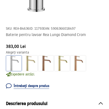
SKU
:
REA-B4636
ID
:
11793
EAN
:
5906366018497
Baterie pentru lavoar Rea Lungo Diamond Crom
383,00 Lei
Alegeți varianta
Expediere astăzi.
Întrebați despre produs
Descrierea produsului