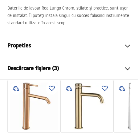
Bateriile de lavoar Rea Lungo Chrom, stilate și practice, sunt ușor
de instalat. Îl puteți instala singur cu succes folosind instrumente
standard utilizate în acest scop.
Propeties
Tip baterie
de lavoar
Descărcare fișiere (3)
Metodă de montaj
Montată pe blat
Culoare
Crom
Condiții de garanție
Tip de gura de scurgere
Fixă
Warranty_Terms_and_Conditions_Faucets_-_5.pdf
Material
Alamă
Lungimea gurii
135
mm
Instrucțiuni de asamblare
Inalime
300
mm
faucet.pdf
Tehnologia de acoperire
Chrome plating