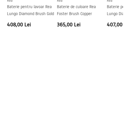
Rea
Rea
Rea
Baterie pentru lavoar Rea
Baterie de culoare Rea
Baterie pent
Garantie
5 ani
Lungo Diamond Brush Gold
Foster Brush Copper
Lungo Diamo
Copper
408,00 Lei
365,00 Lei
407,00 Le