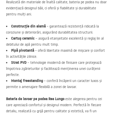
Realizată din materiale de înaltă calitate, bateria pe podea nu doar
evidențiază designul băii, ci oferă și fiabilitate și durabilitate
pentru mulți ani.
Construcție din alamă
– garantează rezistență ridicată la
coroziune și deteriorări, asigurând durabilitatea structurii.
Cartuș ceramic
– asigură etanșeitate excelentă și reglaj lin al
debitului de apă pentru mult timp.
Pipă pivotantă
– oferă libertate maximă de mișcare și confort
în activitățile zilnice.
Strat
PVD
– tehnologie modernă de finisare care protejează
împotriva zgârieturilor și facilitează menținerea unei curățenii
perfecte.
Montaj freestanding
– conferă încăperii un caracter luxos și
permite o amenajare flexibilă a zonei de lavoar.
Bateria de lavoar pe podea Rea Lungo
este alegerea pentru cei
care apreciază confortul și designul modern. Perfectă în fiecare
detaliu, realizată cu grijă pentru calitate și estetică, va fi un