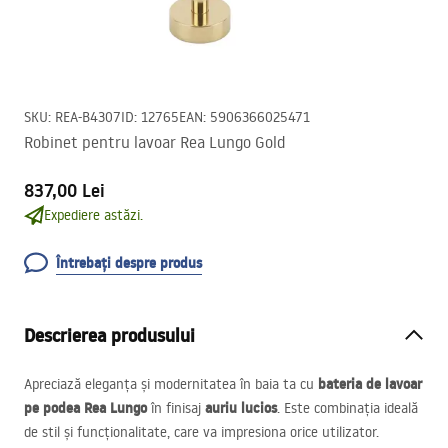
SKU
:
REA-B4307
ID
:
12765
EAN
:
5906366025471
Robinet pentru lavoar Rea Lungo Gold
837,00 Lei
Expediere astăzi.
Întrebați despre produs
Descrierea produsului
bateria de lavoar
Apreciază eleganța și modernitatea în baia ta cu
pe podea Rea Lungo
auriu lucios
în finisaj
. Este combinația ideală
de stil și funcționalitate, care va impresiona orice utilizator.