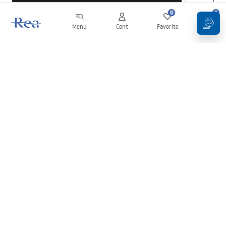
0
0
Menu
Cont
Favorite
Coș
Buletin informativ
Fii la curent cu noutățile și promoțiile!
Conectați-vă
Introducând și confirmând datele dvs., sunteți de acord să primiți
newsletterul în conformitate cu termenii stabiliți în
Regulament
.