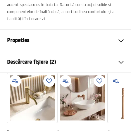
accent spectaculos în baia ta. Datorită construcției solide și
componentelor de înaltă clasă, ai certitudinea confortului și a
fiabilității în fiecare zi.
Propeties
Tip baterie
de lavoar
Descărcare fișiere (2)
Metodă de montaj
Montată pe podea
Culoare
De aur
Instrucțiuni de asamblare
Tip de gura de scurgere
Mobilă
Faucet.pdf
Material
Alamă
Lungimea gurii
200
mm
Condiții de garanție
Inalime
1075
mm
Warranty_Terms_and_Conditions_Faucets_-_5.pdf
Tehnologia de acoperire
PVD
Diametru pentru conectare
3/8 țoli