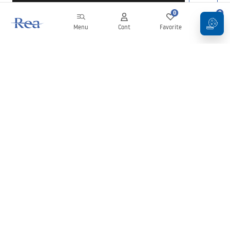
0
0
Menu
Cont
Favorite
Coș
Buletin informativ
Fii la curent cu noutățile și promoțiile!
Conectați-vă
Introducând și confirmând datele dvs., sunteți de acord să primiți
newsletterul în conformitate cu termenii stabiliți în
Regulament
.