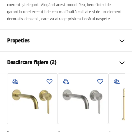
coerent și elegant. Alegând acest model Rea, beneficiezi de
garanția unei execuții de cea mai înaltă calitate și de un element
decorativ deosebit, care va atrage privirea fiecărui oaspete.
Propeties
Tip baterie
de lavoar
Descărcare fișiere (2)
Metodă de montaj
Montată pe podea
Culoare
Oțel periat
Instrucțiuni de asamblare
Tip de gura de scurgere
Mobilă
Faucet.pdf
Material
Alamă
Lungimea gurii
200
mm
Condiții de garanție
Inalime
1075
mm
Warranty_Terms_and_Conditions_Faucets_-_5.pdf
Tehnologia de acoperire
PVD
Diametru pentru conectare
3/8 țoli