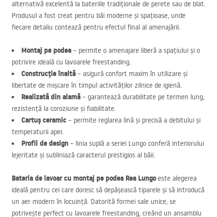
alternativă excelentă la bateriile tradiționale de perete sau de blat.
Produsul a fost creat pentru băi moderne și spațioase, unde
fiecare detaliu contează pentru efectul final al amenajării.
Montaj pe podea
– permite o amenajare liberă a spațiului și o
potrivire ideală cu lavoarele freestanding.
Construcție înaltă
– asigură confort maxim în utilizare și
libertate de mișcare în timpul activităților zilnice de igienă.
Realizată din alamă
– garantează durabilitate pe termen lung,
rezistență la coroziune și fiabilitate.
Cartuș ceramic
– permite reglarea lină și precisă a debitului și
temperaturii apei.
Profil de design
– linia suplă a seriei Lungo conferă interiorului
lejeritate și subliniază caracterul prestigios al băii.
Bateria de lavoar cu montaj pe podea Rea Lungo
este alegerea
ideală pentru cei care doresc să depășească tiparele și să introducă
un aer modern în locuință. Datorită formei sale unice, se
potrivește perfect cu lavoarele freestanding, creând un ansamblu