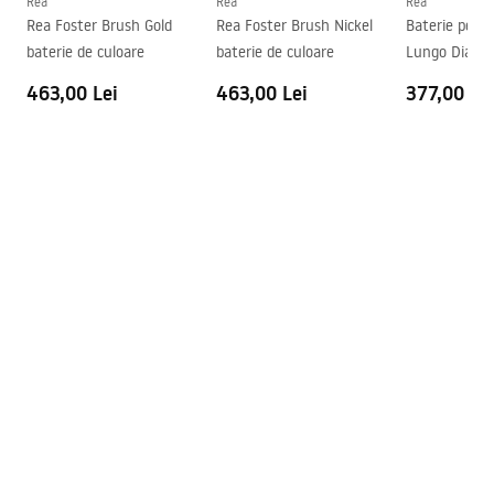
Rea
Rea
Rea
Rea Foster Brush Gold
Rea Foster Brush Nickel
Baterie pent
Garantie
5 ani
baterie de culoare
baterie de culoare
Lungo Diamo
463,00 Lei
463,00 Lei
377,00 Le