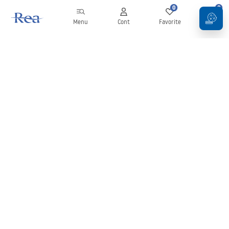
0
0
Menu
Cont
Favorite
Coș
Buletin informativ
Fii la curent cu noutățile și promoțiile!
Conectați-vă
Introducând și confirmând datele dvs., sunteți de acord să primiți
newsletterul în conformitate cu termenii stabiliți în
Regulament
.