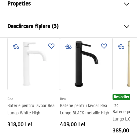
Propeties
Tip baterie
de lavoar
Descărcare fișiere (3)
Metodă de montaj
Montată pe blat
Culoare
De aur
Condiții de garanție
Tip de gura de scurgere
Fixă
Warranty_Terms_and_Conditions_Faucets_-_5.pdf
Material
Alamă
Lungimea gurii
135
mm
Instrucțiuni de asamblare
Inalime
300
mm
faucet.pdf
Tehnologia de acoperire
PVD
Bestseller
Diametru pentru conectare
3/8 țoli
Rea
Rea
Informații de siguranță
Baterie pentru lavoar Rea
Baterie pentru lavoar Rea
Rea
Garantie
5 ani
Safety_Information_Faucets.pdf
Baterie pent
Lungo White High
Lungo BLACK metallic High
Lungo L.Gold 
318,00 Lei
409,00 Lei
385,00 Le