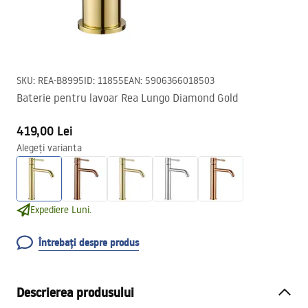
SKU
:
REA-B8995
ID
:
11855
EAN
:
5906366018503
Baterie pentru lavoar Rea Lungo Diamond Gold
419,00 Lei
Alegeți varianta
Expediere Luni.
Întrebați despre produs
Descrierea produsului