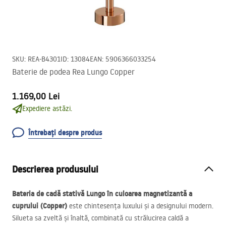
SKU
:
REA-B4301
ID
:
13084
EAN
:
5906366033254
Baterie de podea Rea Lungo Copper
1.169,00 Lei
Expediere astăzi.
Întrebați despre produs
Descrierea produsului
Bateria de cadă stativă Lungo în culoarea magnetizantă a
cuprului (Copper)
este chintesența luxului și a designului modern.
Silueta sa zveltă și înaltă, combinată cu strălucirea caldă a