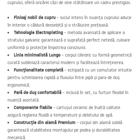
cuprului, oferă oricărei căzi de sine stătătoare un cadru prestigios.
Finisaj nobil de cupru
– luciul intens în nuanța cuprului aduce
în interior o căldură deosebită și o strălucire prețioasă.
Tehnologie Electroplating
– metoda avansată de aplicare a
stratului galvanic garantează o suprafață perfect netedă, culoare
uniformă și protecție împotriva coroziunii.
Linia minimalistă Lungo
– corpul cilindric cu formă geometrică
curată subliniază caracterul modern și facilitează întreținerea.
Funcționalitate completă
– echipată cu un comutator intuitiv
pentru schimbarea rapidă a fluxului între pipă și para de duș
ergonomică.
Pară de duș confortabilă
– inclusă în set, cu furtun flexibil în
nuanță asortată.
Componente fiabile
– cartușul ceramic de înaltă calitate
asigură reglarea fluidă a temperaturii și debitului de apă.
Construcție din alamă Premium
– corpul din alamă solidă
garantează stabilitatea montajului pe podea și durabilitatea
mecanică.