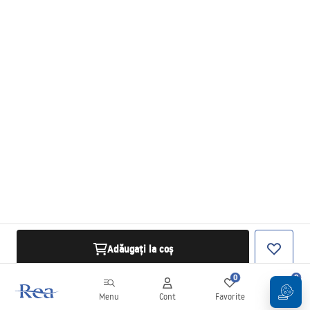
Adăugați la coș
0
0
Menu
Cont
Favorite
Coș