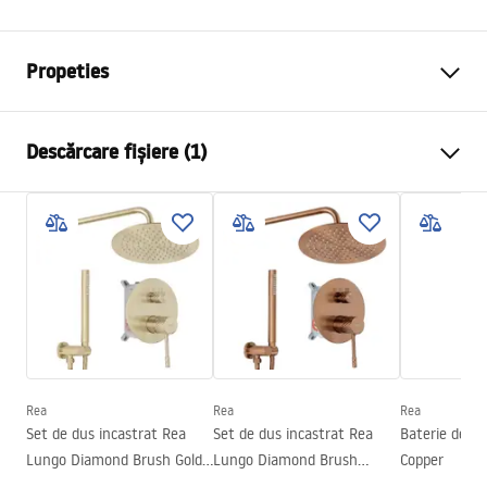
Propeties
Tip baterie
de cada
Descărcare fișiere (1)
Metodă de montaj
Montată pe podea
Culoare
Cupru
Condiții de garanție
Tip de gura de scurgere
Mobilă
Warranty_Terms_and_Conditions_Faucets_-_5.pdf
Material
Alamă
Lungimea gurii
210
mm
Inalime
1110
mm
Tehnologia de acoperire
PVD
Diametru pentru conectare
19 mm
Rea
Rea
Rea
Set de dus incastrat Rea
Set de dus incastrat Rea
Baterie de p
Garantie
5 ani
Lungo Diamond Brush Gold
Lungo Diamond Brush
Copper
+ BOX
Copper + BOX