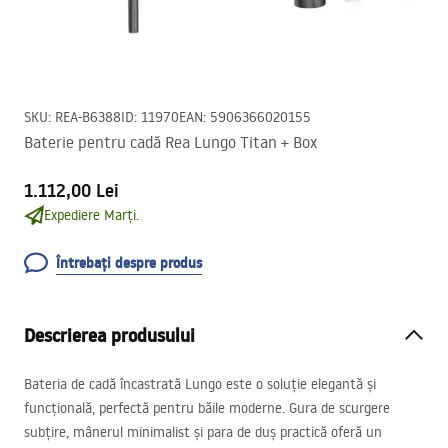
SKU
:
REA-B6388
ID
:
11970
EAN
:
5906366020155
Baterie pentru cadă Rea Lungo Titan + Box
1.112,00 Lei
Expediere Marți.
Întrebați despre produs
Descrierea produsului
Bateria de cadă încastrată Lungo este o soluție elegantă și
funcțională, perfectă pentru băile moderne. Gura de scurgere
subțire, mânerul minimalist și para de duș practică oferă un