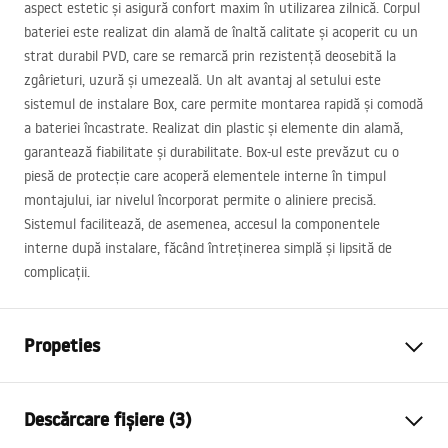
aspect estetic și asigură confort maxim în utilizarea zilnică. Corpul
bateriei este realizat din alamă de înaltă calitate și acoperit cu un
strat durabil
PVD
, care se remarcă prin rezistență deosebită la
zgârieturi, uzură și umezeală. Un alt avantaj al setului este
sistemul de instalare Box, care permite montarea rapidă și comodă
a bateriei încastrate. Realizat din plastic și elemente din alamă,
garantează fiabilitate și durabilitate. Box-ul este prevăzut cu o
piesă de protecție care acoperă elementele interne în timpul
montajului, iar nivelul încorporat permite o aliniere precisă.
Sistemul facilitează, de asemenea, accesul la componentele
interne după instalare, făcând întreținerea simplă și lipsită de
complicații.
Propeties
Tip baterie
de cada
Descărcare fișiere (3)
Metodă de montaj
Îngropată în perete