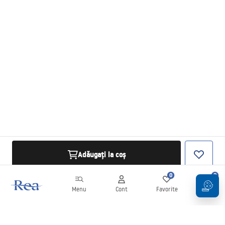
Adăugați la coș
0
0
Menu
Cont
Favorite
Coș